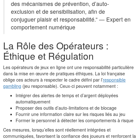
des mécanismes de prévention, d’auto-
exclusion et de sensibilisation, afin de
conjuguer plaisir et responsabilité.” — Expert en
comportement numérique
La Rôle des Opérateurs :
Éthique et Régulation
Les opérateurs de jeux en ligne ont une responsabilité particulière
dans la mise en œuvre de pratiques éthiques. La loi française
oblige ces acteurs à respecter le cadre défini par l’
responsible
gambling
(jeu responsable). Ceux-ci peuvent notamment :
Intégrer des alertes de temps et d’argent déployées
automatiquement
Proposer des outils d’auto-limitations et de blocage
Fournir une information claire sur les risques liés au jeu
Former le personnel à détecter les comportements à risque
Ces mesures, lorsqu’elles sont réellement intégrées et
communiquées, favorisent la confiance des joueurs et renforcent la