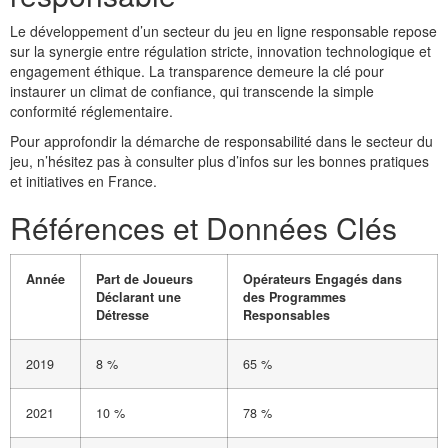
Le développement d’un secteur du jeu en ligne responsable repose
sur la synergie entre régulation stricte, innovation technologique et
engagement éthique. La transparence demeure la clé pour
instaurer un climat de confiance, qui transcende la simple
conformité réglementaire.
Pour approfondir la démarche de responsabilité dans le secteur du
jeu, n’hésitez pas à consulter plus d’infos sur les bonnes pratiques
et initiatives en France.
Références et Données Clés
Année
Part de Joueurs
Opérateurs Engagés dans
Déclarant une
des Programmes
Détresse
Responsables
2019
8 %
65 %
2021
10 %
78 %