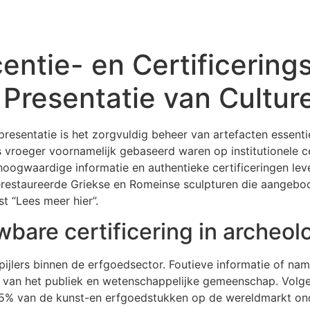
centie- en Certificerin
Presentatie van Cultur
resentatie is het zorgvuldig beheer van artefacten essent
s vroeger voornamelijk gebaseerd waren op institutionele c
hoogwaardige informatie en authentieke certificeringen lev
e gerestaureerde Griekse en Romeinse sculpturen die aangeb
 “Lees meer hier”.
bare certificering in archeol
pijlers binnen de erfgoedsector. Foutieve informatie of na
n van het publiek en wetenschappelijke gemeenschap. Volg
25% van de kunst-en erfgoedstukken op de wereldmarkt onde