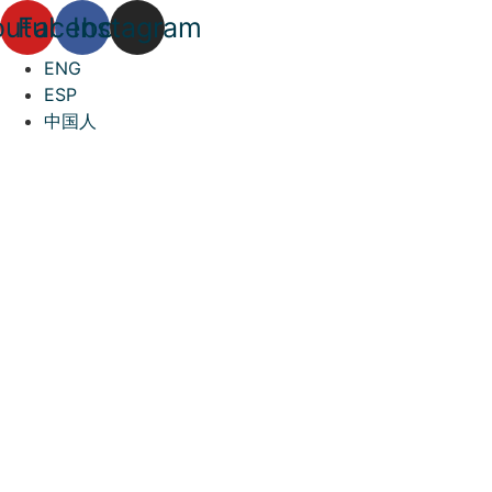
Ir
outube
Facebook
Instagram
para
o
ENG
conteúdo
ESP
中国人