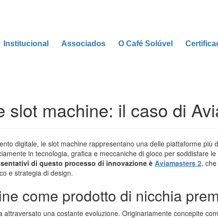
Institucional
Associados
O Café Solúvel
Certific
le slot machine: il caso di A
ento digitale, le slot machine rappresentano una delle piattaforme più din
cciamente in tecnologia, grafica e meccaniche di gioco per soddisfare le
esentativi di questo processo di innovazione è
Aviamasters 2
, che
co e strategia di design.
ine come prodotto di nicchia pre
90, ha attraversato una costante evoluzione. Originariamente concepite co