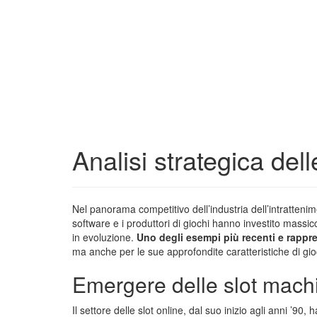
Analisi strategica del
Nel panorama competitivo dell’industria dell’intrattenim
software e i produttori di giochi hanno investito massi
in evoluzione.
Uno degli esempi più recenti e rappr
ma anche per le sue approfondite caratteristiche di gio
Emergere delle slot mach
Il settore delle slot online, dal suo inizio agli anni ’