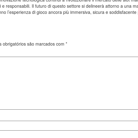
 e responsabili. Il futuro di questo settore si delineerà attorno a una mag
o l’esperienza di gioco ancora più immersiva, sicura e soddisfacente p
 obrigatórios são marcados com
*