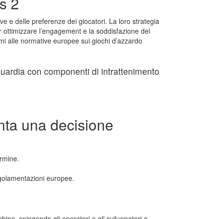
s 2
ve e delle preferenze dei giocatori. La loro strategia
per ottimizzare l’engagement e la soddisfazione del
formi alle normative europee sui giochi d’azzardo
nguardia con componenti di intrattenimento
enta una decisione
ermine.
egolamentazioni europee.
hine, spingendo gli operatori e gli sviluppatori a