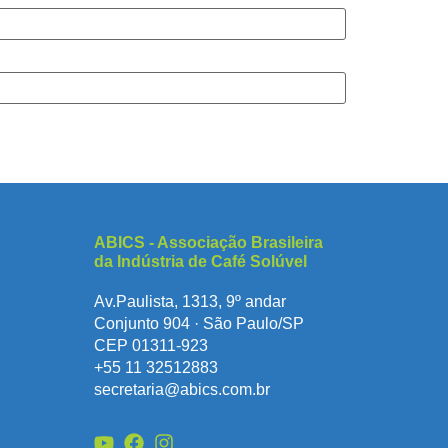
ABICS - Associação Brasileira
da Indústria de Café Solúvel
Av.Paulista, 1313, 9º andar
Conjunto 904 · São Paulo/SP
CEP 01311-923
+55 11 32512883
secretaria@abics.com.br