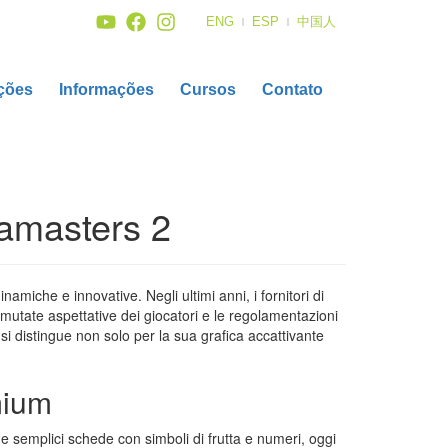
ENG
ESP
中国人
ações
Informações
Cursos
Contato
viamasters 2
amiche e innovative. Negli ultimi anni, i fornitori di
 mutate aspettative dei giocatori e le regolamentazioni
 si distingue non solo per la sua grafica accattivante
mium
me semplici schede con simboli di frutta e numeri, oggi