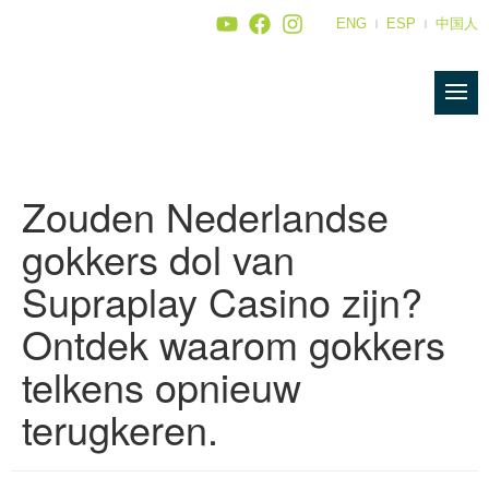
ENG
ESP
中国人
Zouden Nederlandse
gokkers dol van
Supraplay Casino zijn?
Ontdek waarom gokkers
telkens opnieuw
terugkeren.