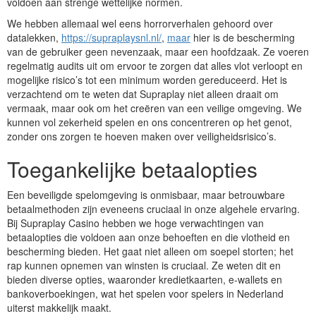
voldoen aan strenge wettelijke normen.
We hebben allemaal wel eens horrorverhalen gehoord over
datalekken,
https://supraplaysnl.nl/
,
maar
hier is de bescherming
van de gebruiker geen nevenzaak, maar een hoofdzaak. Ze voeren
regelmatig audits uit om ervoor te zorgen dat alles vlot verloopt en
mogelijke risico’s tot een minimum worden gereduceerd. Het is
verzachtend om te weten dat Supraplay niet alleen draait om
vermaak, maar ook om het creëren van een veilige omgeving. We
kunnen vol zekerheid spelen en ons concentreren op het genot,
zonder ons zorgen te hoeven maken over veiligheidsrisico’s.
Toegankelijke betaalopties
Een beveiligde spelomgeving is onmisbaar, maar betrouwbare
betaalmethoden zijn eveneens cruciaal in onze algehele ervaring.
Bij Supraplay Casino hebben we hoge verwachtingen van
betaalopties die voldoen aan onze behoeften en die vlotheid en
bescherming bieden. Het gaat niet alleen om soepel storten; het
rap kunnen opnemen van winsten is cruciaal. Ze weten dit en
bieden diverse opties, waaronder kredietkaarten, e-wallets en
bankoverboekingen, wat het spelen voor spelers in Nederland
uiterst makkelijk maakt.