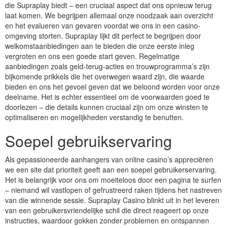
die Supraplay biedt – een cruciaal aspect dat ons opnieuw terug
laat komen. We begrijpen allemaal onze noodzaak aan overzicht
en het evalueren van gevaren voordat we ons in een casino-
omgeving storten. Supraplay lijkt dit perfect te begrijpen door
welkomstaanbiedingen aan te bieden die onze eerste inleg
vergroten en ons een goede start geven. Regelmatige
aanbiedingen zoals geld-terug-acties en trouwprogramma’s zijn
bijkomende prikkels die het overwegen waard zijn, die waarde
bieden en ons het gevoel geven dat we beloond worden voor onze
deelname. Het is echter essentieel om de voorwaarden goed te
doorlezen – die details kunnen cruciaal zijn om onze winsten te
optimaliseren en mogelijkheden verstandig te benutten.
Soepel gebruikservaring
Als gepassioneerde aanhangers van online casino’s appreciëren
we een site dat prioriteit geeft aan een soepel gebruikerservaring.
Het is belangrijk voor ons om moeiteloos door een pagina te surfen
– niemand wil vastlopen of gefrustreerd raken tijdens het nastreven
van die winnende sessie. Supraplay Casino blinkt uit in het leveren
van een gebruikersvriendelijke schil die direct reageert op onze
instructies, waardoor gokken zonder problemen en ontspannen