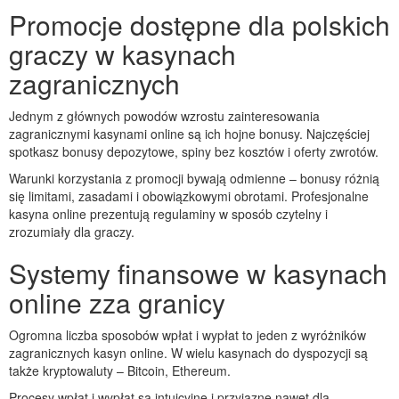
Promocje dostępne dla polskich
graczy w kasynach
zagranicznych
Jednym z głównych powodów wzrostu zainteresowania
zagranicznymi kasynami online są ich hojne bonusy. Najczęściej
spotkasz bonusy depozytowe, spiny bez kosztów i oferty zwrotów.
Warunki korzystania z promocji bywają odmienne – bonusy różnią
się limitami, zasadami i obowiązkowymi obrotami. Profesjonalne
kasyna online prezentują regulaminy w sposób czytelny i
zrozumiały dla graczy.
Systemy finansowe w kasynach
online zza granicy
Ogromna liczba sposobów wpłat i wypłat to jeden z wyróżników
zagranicznych kasyn online. W wielu kasynach do dyspozycji są
także kryptowaluty – Bitcoin, Ethereum.
Procesy wpłat i wypłat są intuicyjne i przyjazne nawet dla