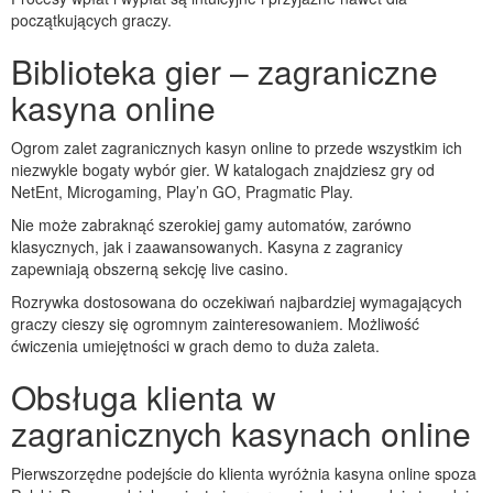
początkujących graczy.
Biblioteka gier – zagraniczne
kasyna online
Ogrom zalet zagranicznych kasyn online to przede wszystkim ich
niezwykle bogaty wybór gier. W katalogach znajdziesz gry od
NetEnt, Microgaming, Play’n GO, Pragmatic Play.
Nie może zabraknąć szerokiej gamy automatów, zarówno
klasycznych, jak i zaawansowanych. Kasyna z zagranicy
zapewniają obszerną sekcję live casino.
Rozrywka dostosowana do oczekiwań najbardziej wymagających
graczy cieszy się ogromnym zainteresowaniem. Możliwość
ćwiczenia umiejętności w grach demo to duża zaleta.
Obsługa klienta w
zagranicznych kasynach online
Pierwszorzędne podejście do klienta wyróżnia kasyna online spoza