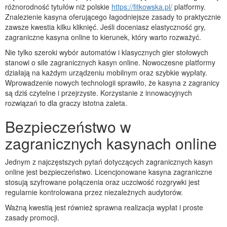
różnorodność tytułów niż polskie
https://fitkowska.pl/
platformy.
Znalezienie kasyna oferującego łagodniejsze zasady to praktycznie
zawsze kwestia kilku kliknięć. Jeśli doceniasz elastyczność gry,
zagraniczne kasyna online to kierunek, który warto rozważyć.
Nie tylko szeroki wybór automatów i klasycznych gier stołowych
stanowi o sile zagranicznych kasyn online. Nowoczesne platformy
działają na każdym urządzeniu mobilnym oraz szybkie wypłaty.
Wprowadzenie nowych technologii sprawiło, że kasyna z zagranicy
są dziś czytelne i przejrzyste. Korzystanie z innowacyjnych
rozwiązań to dla graczy istotna zaleta.
Bezpieczeństwo w
zagranicznych kasynach online
Jednym z najczęstszych pytań dotyczących zagranicznych kasyn
online jest bezpieczeństwo. Licencjonowane kasyna zagraniczne
stosują szyfrowane połączenia oraz uczciwość rozgrywki jest
regularnie kontrolowana przez niezależnych audytorów.
Ważną kwestią jest również sprawna realizacja wypłat i proste
zasady promocji.