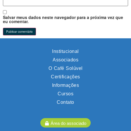
Salvar meus dados neste navegador para a próxima vez que
eu comentar.
Institucional
Associados
O Café Solúvel
Certificações
Informações
Cursos
Contato
Área do associado