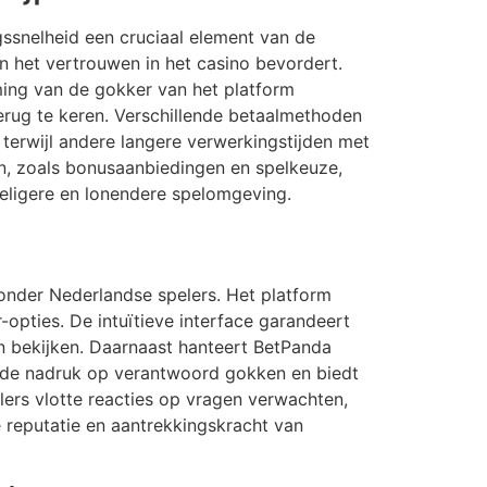
gssnelheid een cruciaal element van de
n het vertrouwen in het casino bevordert.
ming van de gokker van het platform
erug te keren. Verschillende betaalmethoden
 terwijl andere langere verwerkingstijden met
n, zoals bonusaanbiedingen en spelkeuze,
rdeligere en lonendere spelomgeving.
onder Nederlandse spelers. Het platform
-opties. De intuïtieve interface garandeert
n bekijken. Daarnaast hanteert BetPanda
k de nadruk op verantwoord gokken en biedt
lers vlotte reacties op vragen verwachten,
reputatie en aantrekkingskracht van