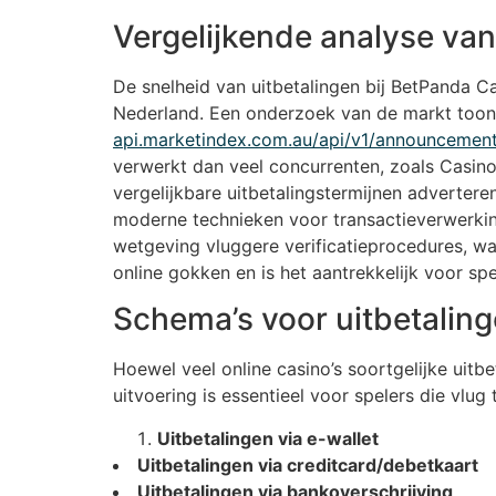
Vergelijkende analyse va
De snelheid van uitbetalingen bij BetPanda Cas
Nederland. Een onderzoek van de markt too
api.marketindex.com.au/api/v1/announcemen
verwerkt dan veel concurrenten, zoals Casin
vergelijkbare uitbetalingstermijnen advertere
moderne technieken voor transactieverwerkin
wetgeving vluggere verificatieprocedures, wat
online gokken en is het aantrekkelijk voor sp
Schema’s voor uitbetaling
Hoewel veel online casino’s soortgelijke uitb
uitvoering is essentieel voor spelers die vl
Uitbetalingen via e-wallet
Uitbetalingen via creditcard/debetkaart
Uitbetalingen via bankoverschrijving