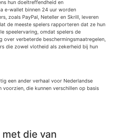
ens hun doeltreffendheid en
via e-wallet binnen 24 uur worden
 zoals PayPal, Neteller en Skrill, leveren
dat de meeste spelers rapporteren dat ze hun
ale speelervaring, omdat spelers de
atig over verbeterde beschermingsmaatregelen,
s die zowel vlotheid als zekerheid bij hun
matig een ander verhaal voor Nederlandse
 voorzien, die kunnen verschillen op basis
g met die van