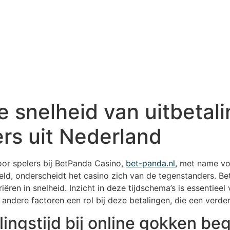
e snelheid van uitbetal
rs uit Nederland
voor spelers bij BetPanda Casino,
bet-panda.nl
, met name vo
ld, onderscheidt het casino zich van de tegenstanders. Be
ëren in snelheid. Inzicht in deze tijdschema’s is essentieel 
e andere factoren een rol bij deze betalingen, die een verde
ingstijd bij online gokken beg