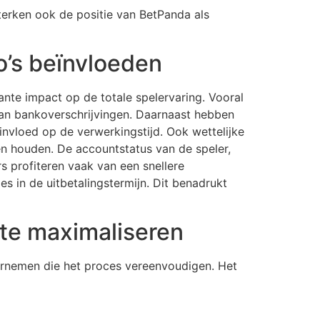
terken ook de positie van BetPanda als
no’s beïnvloeden
cante impact op de totale spelervaring. Vooral
 dan bankoverschrijvingen. Daarnaast hebben
nvloed op de verwerkingstijd. Ook wettelijke
en houden. De accountstatus van de speler,
rs profiteren vaak van een snellere
es in de uitbetalingstermijn. Dit benadrukt
 te maximaliseren
ernemen die het proces vereenvoudigen. Het