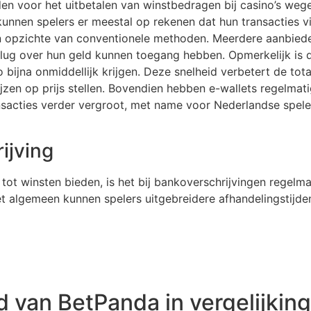
den voor het uitbetalen van winstbedragen bij casino’s weg
 kunnen spelers er meestal op rekenen dat hun transacties 
 opzichte van conventionele methoden. Meerdere aanbieders,
lug over hun geld kunnen toegang hebben. Opmerkelijk is 
o bijna onmiddellijk krijgen. Deze snelheid verbetert de tot
ijzen op prijs stellen. Bovendien hebben e-wallets regelm
nsacties verder vergroot, met name voor Nederlandse speler
ijving
 tot winsten bieden, is het bij bankoverschrijvingen regel
et algemeen kunnen spelers uitgebreidere afhandelingstijden
d van BetPanda in vergelijkin