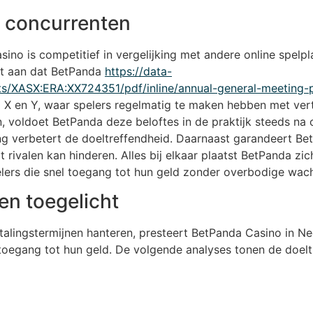
n concurrenten
ino is competitief in vergelijking met andere online spelpl
nt aan dat BetPanda
https://data-
ts/XASX:ERA:XX724351/pdf/inline/annual-general-meeting-
o X en Y, waar spelers regelmatig te maken hebben met ver
n, voldoet BetPanda deze beloftes in de praktijk steeds na o
g verbetert de doeltreffendheid. Daarnaast garandeert Bet
 rivalen kan hinderen. Alles bij elkaar plaatst BetPanda zic
elers die snel toegang tot hun geld zonder overbodige wach
en toegelicht
etalingstermijnen hanteren, presteert BetPanda Casino in N
ug toegang tot hun geld. De volgende analyses tonen de doel