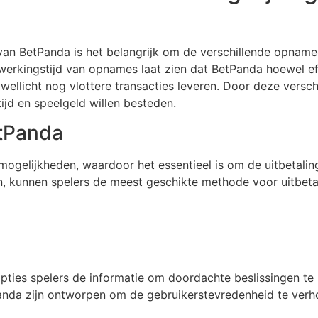
d van BetPanda is het belangrijk om de verschillende opname
werkingstijd van opnames laat zien dat BetPanda hoewel ef
ellicht nog vlottere transacties leveren. Door deze verschi
jd en speelgeld willen besteden.
etPanda
ogelijkheden, waardoor het essentieel is om de uitbetaling
, kunnen spelers de meest geschikte methode voor uitbeta
gsopties spelers de informatie om doordachte beslissingen t
anda zijn ontworpen om de gebruikerstevredenheid te verh