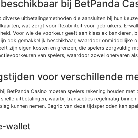
beschikbaar bij BetPanda Ca
 diverse uitbetalingsmethoden die aansluiten bij hun keuzes
aarten, wat zorgt voor flexibiliteit voor gebruikers. E-walle
eid. Voor wie de voorkeur geeft aan klassiek bankieren, bi
 zijn ook gemakkelijk beschikbaar, waardoor onmiddellijke
ft zijn eigen kosten en grenzen, die spelers zorgvuldig mo
nsactievoorkeuren van spelers, waardoor zowel onervaren al
gstijden voor verschillende 
d bij BetPanda Casino moeten spelers rekening houden met d
nelle uitbetalingen, waarbij transacties regelmatig binnen 
slag kunnen nemen. Begrip van deze tijdsperioden kan spe
e-wallet