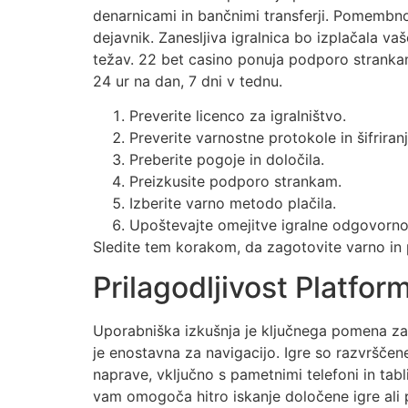
denarnicami in bančnimi transferji. Pomembno 
dejavnik. Zanesljiva igralnica bo izplačala v
težav. 22 bet casino ponuja podporo strankam
24 ur na dan, 7 dni v tednu.
Preverite licenco za igralništvo.
Preverite varnostne protokole in šifrira
Preberite pogoje in določila.
Preizkusite podporo strankam.
Izberite varno metodo plačila.
Upoštevajte omejitve igralne odgovornos
Sledite tem korakom, da zagotovite varno in p
Prilagodljivost Platfo
Uporabniška izkušnja je ključnega pomena za p
je enostavna za navigacijo. Igre so razvrščene 
naprave, vključno s pametnimi telefoni in tab
vam omogoča hitro iskanje določene igre ali 