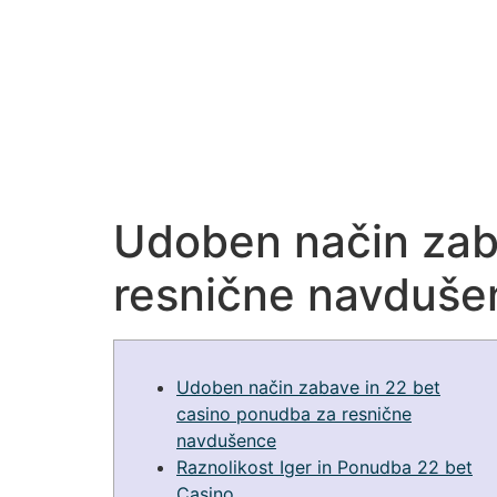
Udoben način zab
resnične navduše
Udoben način zabave in 22 bet
casino ponudba za resnične
navdušence
Raznolikost Iger in Ponudba 22 bet
Casino