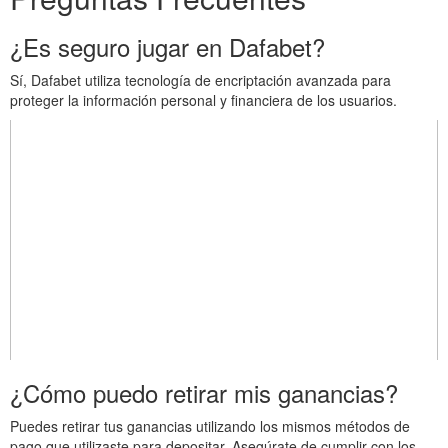
¿Es seguro jugar en Dafabet?
Sí, Dafabet utiliza tecnología de encriptación avanzada para
proteger la información personal y financiera de los usuarios.
¿Cómo puedo retirar mis ganancias?
Puedes retirar tus ganancias utilizando los mismos métodos de
pago que utilizaste para depositar. Asegúrate de cumplir con los