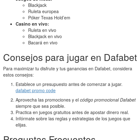
Blackjack
Ruleta europea
Póker Texas Hold’em
Casino en vivo:
Ruleta en vivo
Blackjack en vivo
Bacará en vivo
Consejos para jugar en Dafabet
Para maximizar tu disfrute y tus ganancias en Dafabet, considera
estos consejos:
Establece un presupuesto antes de comenzar a jugar.
dafabet promo code
Aprovecha las promociones y el
código promocional Dafabet
siempre que sea posible.
Practica en juegos gratuitos antes de apostar dinero real.
Infórmate sobre las reglas y estrategias de los juegos que
elijas.
Preguntas Frecuentes