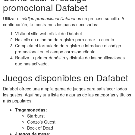
promocional Dafabet
Utilizar el
código promocional Dafabet
es un proceso sencillo. A
continuación, te mostramos los pasos necesarios:
Visita el sitio web oficial de Dafabet.
Haz clic en el botón de registro para crear tu cuenta.
Completa el formulario de registro e introduce el código
promocional en el campo correspondiente.
Realiza tu primer depósito y disfruta de las bonificaciones
que has activado.
Juegos disponibles en Dafabet
Dafabet ofrece una amplia gama de juegos para satisfacer todos
los gustos. Aquí hay una lista de algunas de las categorías y títulos
más populares:
Tragamonedas:
Starburst
Gonzo’s Quest
Book of Dead
Juegos de mesa: