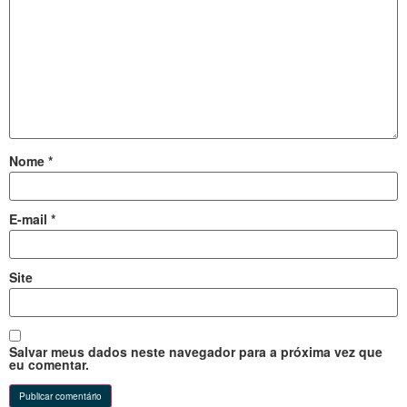
Nome
*
E-mail
*
Site
Salvar meus dados neste navegador para a próxima vez que
eu comentar.