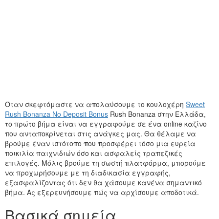
Όταν σκεφτόμαστε να απολαύσουμε το κουλοχέρη
Sweet
Rush Bonanza No Deposit Bonus
Rush Bonanza στην Ελλάδα,
το πρώτο βήμα είναι να εγγραφούμε σε ένα online καζίνο
που ανταποκρίνεται στις ανάγκες μας. Θα θέλαμε να
βρούμε έναν ιστότοπο που προσφέρει τόσο μια ευρεία
ποικιλία παιχνιδιών όσο και ασφαλείς τραπεζικές
επιλογές. Μόλις βρούμε τη σωστή πλατφόρμα, μπορούμε
να προχωρήσουμε με τη διαδικασία εγγραφής,
εξασφαλίζοντας ότι δεν θα χάσουμε κανένα σημαντικό
βήμα. Ας εξερευνήσουμε πώς να αρχίσουμε αποδοτικά.
Βασικά σημεία