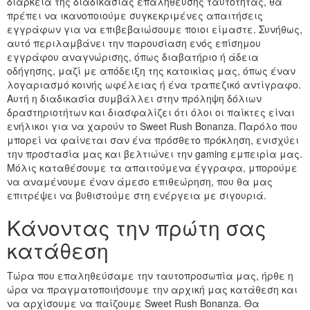
διάρκεια της διαδικασίας επαλήθευσης ταυτότητας, θα
πρέπει να ικανοποιούμε συγκεκριμένες απαιτήσεις
εγγράφων για να επιβεβαιώσουμε ποιοι είμαστε. Συνήθως,
αυτό περιλαμβάνει την παρουσίαση ενός επίσημου
εγγράφου αναγνώρισης, όπως διαβατήριο ή άδεια
οδήγησης, μαζί με απόδειξη της κατοικίας μας, όπως έναν
λογαριασμό κοινής ωφέλειας ή ένα τραπεζικό αντίγραφο.
Αυτή η διαδικασία συμβάλλει στην πρόληψη δόλιων
δραστηριοτήτων και διασφαλίζει ότι όλοι οι παίκτες είναι
ενήλικοι για να χαρούν το Sweet Rush Bonanza. Παρόλο που
μπορεί να φαίνεται σαν ένα πρόσθετο πρόκληση, ενισχύει
την προστασία μας και βελτιώνει την gaming εμπειρία μας.
Μόλις καταθέσουμε τα απαιτούμενα έγγραφα, μπορούμε
να αναμένουμε έναν άμεσο επιθεώρηση, που θα μας
επιτρέψει να βυθιστούμε στη ενέργεια με σιγουριά.
Κάνοντας την πρώτη σας
κατάθεση
Τώρα που επαληθεύσαμε την ταυτοπροσωπία μας, ήρθε η
ώρα να πραγματοποιήσουμε την αρχική μας κατάθεση και
να αρχίσουμε να παίζουμε Sweet Rush Bonanza. Θα