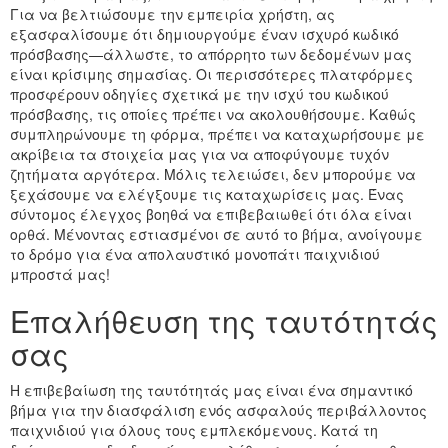
Για να βελτιώσουμε την εμπειρία χρήστη, ας
εξασφαλίσουμε ότι δημιουργούμε έναν ισχυρό κωδικό
πρόσβασης—άλλωστε, το απόρρητο των δεδομένων μας
είναι κρίσιμης σημασίας. Οι περισσότερες πλατφόρμες
προσφέρουν οδηγίες σχετικά με την ισχύ του κωδικού
πρόσβασης, τις οποίες πρέπει να ακολουθήσουμε. Καθώς
συμπληρώνουμε τη φόρμα, πρέπει να καταχωρήσουμε με
ακρίβεια τα στοιχεία μας για να αποφύγουμε τυχόν
ζητήματα αργότερα. Μόλις τελειώσει, δεν μπορούμε να
ξεχάσουμε να ελέγξουμε τις καταχωρίσεις μας. Ένας
σύντομος έλεγχος βοηθά να επιβεβαιωθεί ότι όλα είναι
ορθά. Μένοντας εστιασμένοι σε αυτό το βήμα, ανοίγουμε
το δρόμο για ένα απολαυστικό μονοπάτι παιχνιδιού
μπροστά μας!
Επαλήθευση της ταυτότητάς
σας
Η επιβεβαίωση της ταυτότητάς μας είναι ένα σημαντικό
βήμα για την διασφάλιση ενός ασφαλούς περιβάλλοντος
παιχνιδιού για όλους τους εμπλεκόμενους. Κατά τη