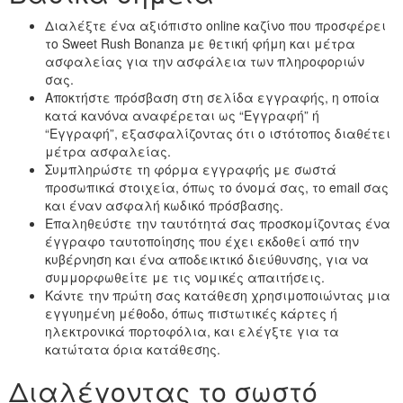
Διαλέξτε ένα αξιόπιστο online καζίνο που προσφέρει
το Sweet Rush Bonanza με θετική φήμη και μέτρα
ασφαλείας για την ασφάλεια των πληροφοριών
σας.
Αποκτήστε πρόσβαση στη σελίδα εγγραφής, η οποία
κατά κανόνα αναφέρεται ως “Εγγραφή” ή
“Εγγραφή”, εξασφαλίζοντας ότι ο ιστότοπος διαθέτει
μέτρα ασφαλείας.
Συμπληρώστε τη φόρμα εγγραφής με σωστά
προσωπικά στοιχεία, όπως το όνομά σας, το email σας
και έναν ασφαλή κωδικό πρόσβασης.
Επαληθεύστε την ταυτότητά σας προσκομίζοντας ένα
έγγραφο ταυτοποίησης που έχει εκδοθεί από την
κυβέρνηση και ένα αποδεικτικό διεύθυνσης, για να
συμμορφωθείτε με τις νομικές απαιτήσεις.
Κάντε την πρώτη σας κατάθεση χρησιμοποιώντας μια
εγγυημένη μέθοδο, όπως πιστωτικές κάρτες ή
ηλεκτρονικά πορτοφόλια, και ελέγξτε για τα
κατώτατα όρια κατάθεσης.
Διαλέγοντας το σωστό