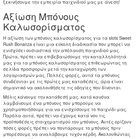
ξεκινήσουμε την εμπειρία παιχνιδιού μας με άνεση!
Αξίωση Μπόνους
Καλωσορίσματος
Η αξίωση των μπόνους καλωσορίσματος για τα slots Sweet
Rush Bonanza είναι μια εύκολη διαδικασία που μπορεί να
ενισχύσει ουσιαστικά την απόλαυση παιχνιδιού μας.
Πρώτα, πρέπει να επιβεβαιώσουμε την καταλληλότητά
μας για τα μπόνους καλωσορίσματος επιθεωρώντας τη
σελίδα προσφορών μετά την καταχώρηση των
λογαριασμών μας. Πολλές φορές, αυτά τα μπόνους
συνδέονται με τις πρώτες μας καταθέσεις, άρα είναι
σημαντικό να ακολουθήσετε τις οδηγίες που δίνονται.
Μόλις κάνουμε την κατάθεσή μας, κατά κανόνα
λαμβάνουμε ένα μπόνους που μπορούμε να
χρησιμοποιήσουμε για να ενισχύσουμε το παιχνίδι μας.
Παρόλα αυτά, πρέπει να έχουμε κατά νου τις
προϋποθέσεις στοιχηματισμού του μπόνους. Αυτές ορίζουν
πόσες φορές πρέπει να ποντάρουμε το μπόνους πριν
μπορέσουμε να αναλάβουμε τυχόν κέρδη. Ακολουθώντας