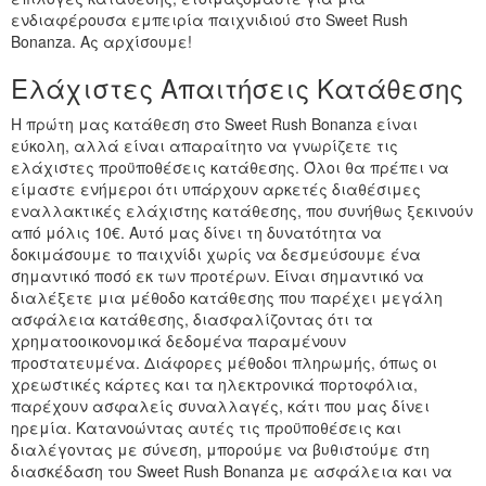
ενδιαφέρουσα εμπειρία παιχνιδιού στο Sweet Rush
Bonanza. Ας αρχίσουμε!
Ελάχιστες Απαιτήσεις Κατάθεσης
Η πρώτη μας κατάθεση στο Sweet Rush Bonanza είναι
εύκολη, αλλά είναι απαραίτητο να γνωρίζετε τις
ελάχιστες προϋποθέσεις κατάθεσης. Όλοι θα πρέπει να
είμαστε ενήμεροι ότι υπάρχουν αρκετές διαθέσιμες
εναλλακτικές ελάχιστης κατάθεσης, που συνήθως ξεκινούν
από μόλις 10€. Αυτό μας δίνει τη δυνατότητα να
δοκιμάσουμε το παιχνίδι χωρίς να δεσμεύσουμε ένα
σημαντικό ποσό εκ των προτέρων. Είναι σημαντικό να
διαλέξετε μια μέθοδο κατάθεσης που παρέχει μεγάλη
ασφάλεια κατάθεσης, διασφαλίζοντας ότι τα
χρηματοοικονομικά δεδομένα παραμένουν
προστατευμένα. Διάφορες μέθοδοι πληρωμής, όπως οι
χρεωστικές κάρτες και τα ηλεκτρονικά πορτοφόλια,
παρέχουν ασφαλείς συναλλαγές, κάτι που μας δίνει
ηρεμία. Κατανοώντας αυτές τις προϋποθέσεις και
διαλέγοντας με σύνεση, μπορούμε να βυθιστούμε στη
διασκέδαση του Sweet Rush Bonanza με ασφάλεια και να