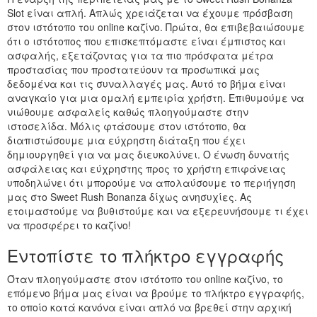
Slot είναι απλή. Απλώς χρειάζεται να έχουμε πρόσβαση
στον ιστότοπο του online καζίνο. Πρώτα, θα επιβεβαιώσουμε
ότι ο ιστότοπος που επισκεπτόμαστε είναι έμπιστος και
ασφαλής, εξετάζοντας για τα πιο πρόσφατα μέτρα
προστασίας που προστατεύουν τα προσωπικά μας
δεδομένα και τις συναλλαγές μας. Αυτό το βήμα είναι
αναγκαίο για μια ομαλή εμπειρία χρήστη. Επιθυμούμε να
νιώθουμε ασφαλείς καθώς πλοηγούμαστε στην
ιστοσελίδα. Μόλις φτάσουμε στον ιστότοπο, θα
διαπιστώσουμε μια εύχρηστη διάταξη που έχει
δημιουργηθεί για να μας διευκολύνει. Ο ένωση δυνατής
ασφάλειας και εύχρηστης προς το χρήστη επιφάνειας
υποδηλώνει ότι μπορούμε να απολαύσουμε το περιήγηση
μας στο Sweet Rush Bonanza δίχως ανησυχίες. Ας
ετοιμαστούμε να βυθιστούμε και να εξερευνήσουμε τι έχει
να προσφέρει το καζίνο!
Εντοπίστε το πλήκτρο εγγραφής
Όταν πλοηγούμαστε στον ιστότοπο του online καζίνο, το
επόμενο βήμα μας είναι να βρούμε το πλήκτρο εγγραφής,
το οποίο κατά κανόνα είναι απλό να βρεθεί στην αρχική