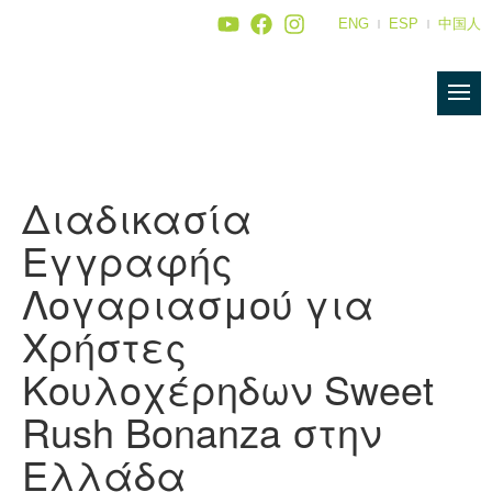
ENG
ESP
中国人
Διαδικασία
Εγγραφής
Λογαριασμού για
Χρήστες
Κουλοχέρηδων Sweet
Rush Bonanza στην
Ελλάδα