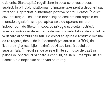
existente. Stake aplică reguli clare în ceea ce privește acest
subiect. În principiu, platforma nu impune taxe pentru depuneri sau
retrageri. Reprezintă o informație pozitivă pentru jucători. În orice
caz, amintește-ți că unele modalități de achitare sau rețelele de
monede digitale în sine pot aplica taxe de operare minore,
independent de Stake. În ceea ce privește subiectul restricții,
acestea variază în dependență de metoda selectată și de stadiul de
verificare al contului tău tău. De obicei se aplică o restricție minimă
de retragere, destul de la îndemână (valoarea a 10 RON, de
ilustrare), și o restricție maximă pe zi sau lunară destul de
substanțială. Întregul set de aceste limite sunt ușor de găsit în
partea de operațiuni bancare a contului, ca să nu întâmpini situații
neașteptate neplăcute când vrei să retragi.