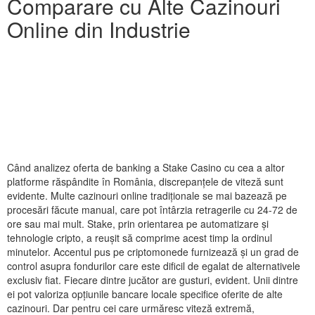
Comparare cu Alte Cazinouri
Online din Industrie
Când analizez oferta de banking a Stake Casino cu cea a altor
platforme răspândite în România, discrepanțele de viteză sunt
evidente. Multe cazinouri online tradiționale se mai bazează pe
procesări făcute manual, care pot întârzia retragerile cu 24-72 de
ore sau mai mult. Stake, prin orientarea pe automatizare și
tehnologie cripto, a reușit să comprime acest timp la ordinul
minutelor. Accentul pus pe criptomonede furnizează și un grad de
control asupra fondurilor care este dificil de egalat de alternativele
exclusiv fiat. Fiecare dintre jucător are gusturi, evident. Unii dintre
ei pot valoriza opțiunile bancare locale specifice oferite de alte
cazinouri. Dar pentru cei care urmăresc viteză extremă,