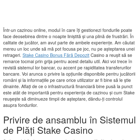
Într-un cazinou online, modul în care îți gestionezi fondurile poate
face deosebirea dintre o noapte liniștită și una plină de frustrări. În
calitate de jucător, am avut parte de ambele experiențe. Am căutat
mereu un loc unde să mă pot focusa pe joc, nu pe așteptarea unei
retrageri.
Stake Casino Bonus Fără Depozit
Casino a reușit să se
remarce tocmai prin grija pentru acest detaliu util. Aici voi trece în
revistă sistemul lor bancar, cu accent pe rapiditatea transferurilor
bancare. Voi arunca o privire la opțiunile disponibile pentru jucătorii
români și la informațiile pe care orice utilizator ar fi bine să le știe
dinainte. Aflați de ce o infrastructură financiară bine pusă la punct
este atât de importantă pentru experiența de cazinou și cum Stake
reușește să diminueze timpii de așteptare, dându-ți controlul
asupra fondurilor.
Privire de ansamblu în Sistemul
de Plăți Stake Casino