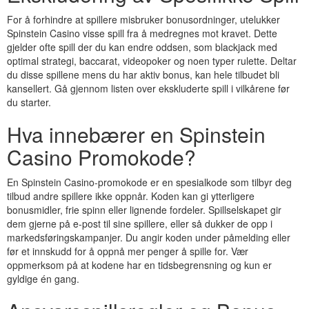
For å forhindre at spillere misbruker bonusordninger, utelukker
Spinstein Casino visse spill fra å medregnes mot kravet. Dette
gjelder ofte spill der du kan endre oddsen, som blackjack med
optimal strategi, baccarat, videopoker og noen typer rulette. Deltar
du disse spillene mens du har aktiv bonus, kan hele tilbudet bli
kansellert. Gå gjennom listen over ekskluderte spill i vilkårene før
du starter.
Hva innebærer en Spinstein
Casino Promokode?
En Spinstein Casino-promokode er en spesialkode som tilbyr deg
tilbud andre spillere ikke oppnår. Koden kan gi ytterligere
bonusmidler, frie spinn eller lignende fordeler. Spillselskapet gir
dem gjerne på e-post til sine spillere, eller så dukker de opp i
markedsføringskampanjer. Du angir koden under påmelding eller
før et innskudd for å oppnå mer penger å spille for. Vær
oppmerksom på at kodene har en tidsbegrensning og kun er
gyldige én gang.