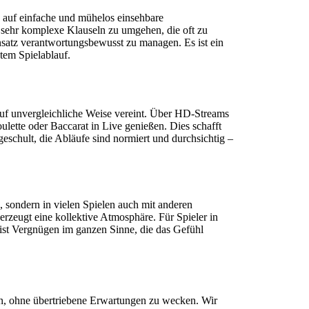
g auf einfache und mühelos einsehbare
ehr komplexe Klauseln zu umgehen, die oft zu
insatz verantwortungsbewusst zu managen. Es ist ein
tem Spielablauf.
uf unvergleichliche Weise vereint. Über HD-Streams
lette oder Baccarat in Live genießen. Dies schafft
schult, die Abläufe sind normiert und durchsichtig –
, sondern in vielen Spielen auch mit anderen
rzeugt eine kollektive Atmosphäre. Für Spieler in
Es ist Vergnügen im ganzen Sinne, die das Gefühl
rn, ohne übertriebene Erwartungen zu wecken. Wir