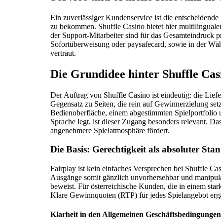
Ein zuverlässiger Kundenservice ist die entscheidende
zu bekommen. Shuffle Casino bietet hier multilingual
der Support-Mitarbeiter sind für das Gesamteindruck 
Sofortüberweisung oder paysafecard, sowie in der Wäh
vertraut.
Die Grundidee hinter Shuffle Cas
Der Auftrag von Shuffle Casino ist eindeutig: die Lie
Gegensatz zu Seiten, die rein auf Gewinnerzielung setz
Bedienoberfläche, einem abgestimmten Spielportfolio u
Sprache legt, ist dieser Zugang besonders relevant. Das 
angenehmere Spielatmosphäre fördert.
Die Basis: Gerechtigkeit als absoluter Sta
Fairplay ist kein einfaches Versprechen bei Shuffle Ca
Ausgänge somit gänzlich unvorhersehbar und manipulatio
beweist. Für österreichische Kunden, die in einem sta
Klare Gewinnquoten (RTP) für jedes Spielangebot ergä
Klarheit in den Allgemeinen Geschäftsbedingungen