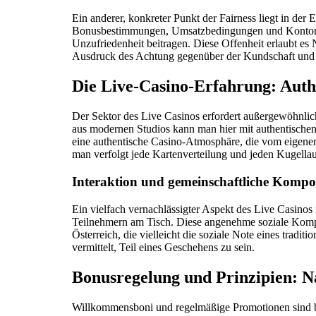
Ein anderer, konkreter Punkt der Fairness liegt in de
Bonusbestimmungen, Umsatzbedingungen und Kontorege
Unzufriedenheit beitragen. Diese Offenheit erlaubt es 
Ausdruck des Achtung gegenüber der Kundschaft und un
Die Live-Casino-Erfahrung: Authe
Der Sektor des Live Casinos erfordert außergewöhnli
aus modernen Studios kann man hier mit authentischen 
eine authentische Casino-Atmosphäre, die vom eigenen
man verfolgt jede Kartenverteilung und jeden Kugellauf
Interaktion und gemeinschaftliche Kompo
Ein vielfach vernachlässigter Aspekt des Live Casinos 
Teilnehmern am Tisch. Diese angenehme soziale Kompon
Österreich, die vielleicht die soziale Note eines tradi
vermittelt, Teil eines Geschehens zu sein.
Bonusregelung und Prinzipien: N
Willkommensboni und regelmäßige Promotionen sind bei