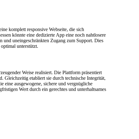
 eine komplett responsive Webseite, die sich
dessen könnte eine dedizierte App eine noch nahtlosere
onen und uneingeschränkten Zugang zum Support. Dies
optimal unterstützt.
eugender Weise realisiert. Die Plattform präsentiert
Gleichzeitig etabliert sie durch technische Integrität,
 die eine ausgewogene, sichere und vergnügliche
ngfristigen Wert durch ein gerechtes und unterhaltsames