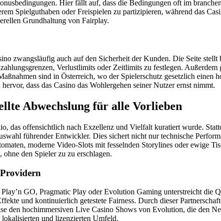
Bonusbedingungen. Hier fällt auf, dass die Bedingungen oft im branche
erem Spielguthaben oder Freispielen zu partizipieren, während das Casin
erellen Grundhaltung von Fairplay.
sino zwangsläufig auch auf den Sicherheit der Kunden. Die Seite stell
zahlungsgrenzen, Verlustlimits oder Zeitlimits zu festlegen. Außerdem 
Maßnahmen sind in Österreich, wo der Spielerschutz gesetzlich einen h
en hervor, dass das Casino das Wohlergehen seiner Nutzer ernst nimmt.
llte Abwechslung für alle Vorlieben
io, das offensichtlich nach Exzellenz und Vielfalt kuratiert wurde. Sta
Auswahl führender Entwickler. Dies sichert nicht nur technische Perfor
maten, moderne Video-Slots mit fesselnden Storylines oder ewige Tischs
ohne den Spieler zu zu erschlagen.
-Providern
Play’n GO, Pragmatic Play oder Evolution Gaming unterstreicht die Qu
ekte und kontinuierlich getestete Fairness. Durch dieser Partnerschaft
ise den hochimmersiven Live Casino Shows von Evolution, die den Nerv 
r lokalisierten und lizenzierten Umfeld.