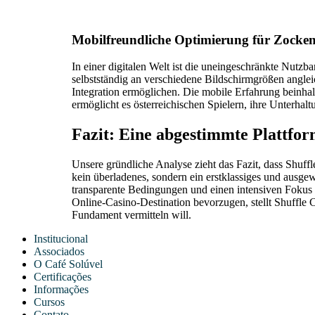
Mobilfreundliche Optimierung für Zocke
In einer digitalen Welt ist die uneingeschränkte Nutzb
selbstständig an verschiedene Bildschirmgrößen angleic
Integration ermöglichen. Die mobile Erfahrung beinha
ermöglicht es österreichischen Spielern, ihre Unterhal
Fazit: Eine abgestimmte Plattfo
Unsere gründliche Analyse zieht das Fazit, dass Shuffl
kein überladenes, sondern ein erstklassiges und ausgewä
transparente Bedingungen und einen intensiven Fokus a
Online-Casino-Destination bevorzugen, stellt Shuffle Ca
Fundament vermitteln will.
Institucional
Associados
O Café Solúvel
Certificações
Informações
Cursos
Contato