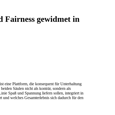
d Fairness gewidmet in
ist eine Plattform, die konsequent für Unterhaltung
eiden Säulen nicht als konträr, sondern als
Linie Spaß und Spannung liefern sollen, integriert in
ert und welches Gesamterlebnis sich dadurch für den