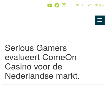
ENG
ESP
中国人
Serious Gamers
evalueert ComeOn
Casino voor de
Nederlandse markt.