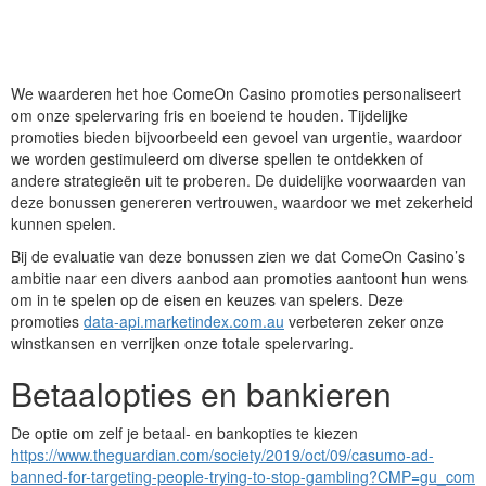
We waarderen het hoe ComeOn Casino promoties personaliseert
om onze spelervaring fris en boeiend te houden. Tijdelijke
promoties bieden bijvoorbeeld een gevoel van urgentie, waardoor
we worden gestimuleerd om diverse spellen te ontdekken of
andere strategieën uit te proberen. De duidelijke voorwaarden van
deze bonussen genereren vertrouwen, waardoor we met zekerheid
kunnen spelen.
Bij de evaluatie van deze bonussen zien we dat ComeOn Casino’s
ambitie naar een divers aanbod aan promoties aantoont hun wens
om in te spelen op de eisen en keuzes van spelers. Deze
promoties
data-api.marketindex.com.au
verbeteren zeker onze
winstkansen en verrijken onze totale spelervaring.
Betaalopties en bankieren
De optie om zelf je betaal- en bankopties te kiezen
https://www.theguardian.com/society/2019/oct/09/casumo-ad-
banned-for-targeting-people-trying-to-stop-gambling?CMP=gu_com