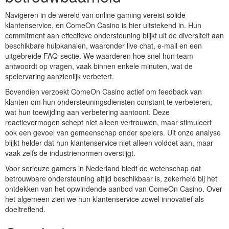
Navigeren in de wereld van online gaming vereist solide
klantenservice, en ComeOn Casino is hier uitstekend in. Hun
commitment aan effectieve ondersteuning blijkt uit de diversiteit aan
beschikbare hulpkanalen, waaronder live chat, e-mail en een
uitgebreide FAQ-sectie. We waarderen hoe snel hun team
antwoordt op vragen, vaak binnen enkele minuten, wat de
spelervaring aanzienlijk verbetert.
Bovendien verzoekt ComeOn Casino actief om feedback van
klanten om hun ondersteuningsdiensten constant te verbeteren,
wat hun toewijding aan verbetering aantoont. Deze
reactievermogen schept niet alleen vertrouwen, maar stimuleert
ook een gevoel van gemeenschap onder spelers. Uit onze analyse
blijkt helder dat hun klantenservice niet alleen voldoet aan, maar
vaak zelfs de industrienormen overstijgt.
Voor serieuze gamers in Nederland biedt de wetenschap dat
betrouwbare ondersteuning altijd beschikbaar is, zekerheid bij het
ontdekken van het opwindende aanbod van ComeOn Casino. Over
het algemeen zien we hun klantenservice zowel innovatief als
doeltreffend.