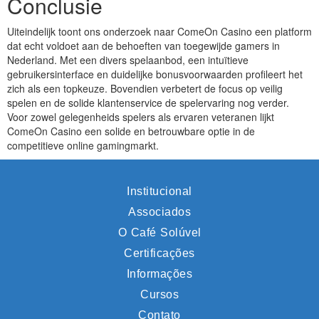
Conclusie
Uiteindelijk toont ons onderzoek naar ComeOn Casino een platform
dat echt voldoet aan de behoeften van toegewijde gamers in
Nederland. Met een divers spelaanbod, een intuïtieve
gebruikersinterface en duidelijke bonusvoorwaarden profileert het
zich als een topkeuze. Bovendien verbetert de focus op veilig
spelen en de solide klantenservice de spelervaring nog verder.
Voor zowel gelegenheids spelers als ervaren veteranen lijkt
ComeOn Casino een solide en betrouwbare optie in de
competitieve online gamingmarkt.
Institucional
Associados
O Café Solúvel
Certificações
Informações
Cursos
Contato