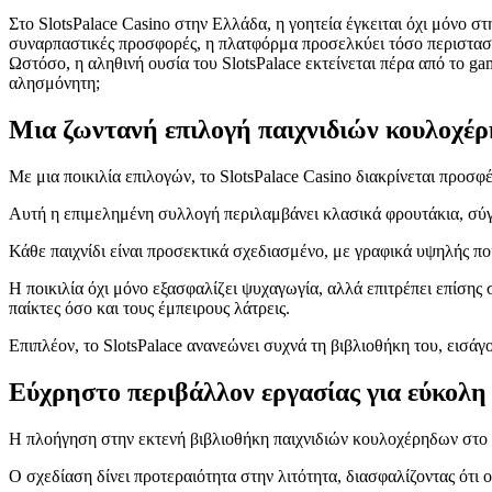
Στο SlotsPalace Casino στην Ελλάδα, η γοητεία έγκειται όχι μόνο 
συναρπαστικές προσφορές, η πλατφόρμα προσελκύει τόσο περιστασια
Ωστόσο, η αληθινή ουσία του SlotsPalace εκτείνεται πέρα από το 
αλησμόνητη;
Μια ζωντανή επιλογή παιχνιδιών κουλοχέ
Με μια ποικιλία επιλογών, το SlotsPalace Casino διακρίνεται προσ
Αυτή η επιμελημένη συλλογή περιλαμβάνει κλασικά φρουτάκια, σύγ
Κάθε παιχνίδι είναι προσεκτικά σχεδιασμένο, με γραφικά υψηλής πο
Η ποικιλία όχι μόνο εξασφαλίζει ψυχαγωγία, αλλά επιτρέπει επίσης
παίκτες όσο και τους έμπειρους λάτρεις.
Επιπλέον, το SlotsPalace ανανεώνει συχνά τη βιβλιοθήκη του, εισάγ
Εύχρηστο περιβάλλον εργασίας για εύκολ
Η πλοήγηση στην εκτενή βιβλιοθήκη παιχνιδιών κουλοχέρηδων στο Sl
Ο σχεδίαση δίνει προτεραιότητα στην λιτότητα, διασφαλίζοντας ότι 