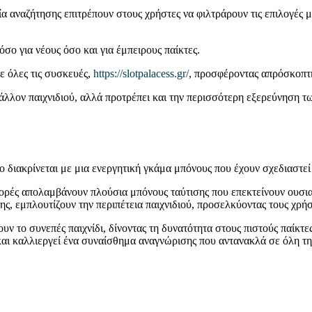
ία αναζήτησης επιτρέπουν στους χρήστες να φιλτράρουν τις επιλογές 
σο για νέους όσο και για έμπειρους παίκτες.
ε όλες τις συσκευές,
https://slotpalacess.gr/
, προσφέροντας απρόσκοπτη
βάλλον παιχνιδιού, αλλά προτρέπει και την περισσότερη εξερεύνηση 
o διακρίνεται με μια ενεργητική γκάμα μπόνους που έχουν σχεδιαστεί 
ρές απολαμβάνουν πλούσια μπόνους ταύτισης που επεκτείνουν ουσιαστ
ης, εμπλουτίζουν την περιπέτεια παιχνιδιού, προσελκύοντας τους χ
υν το συνεπές παιχνίδι, δίνοντας τη δυνατότητα στους πιστούς παίκ
και καλλιεργεί ένα συναίσθημα αναγνώρισης που αντανακλά σε όλη τ