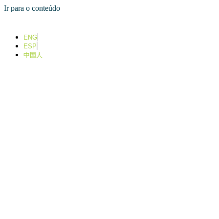
Ir para o conteúdo
ENG
ESP
中国人