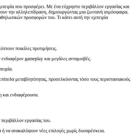
εμπειρία που προσφέρει. Με ένα εύχρηστο περιβάλλον εργασίας και
ώνουν την αλληλεπίδραση, δημιουργώντας μια ζωντανή ατμόσφαιρα.
καθηλωτικών προσφορών του. Τι κάνει αυτή την εμπειρία
ύπτουν ποικίλες προτιμήσεις.
ενδιαφέρον gameplay και μεγάλες ανταμοιβές.
πειρία.
 επίπεδα μεταβλητότητας, προσελκύοντας τόσο τους περιστασιακούς
νη και ενδιαφέρουσα.
 περιβάλλον εργασίας του.
ια ή να ανακαλύψουν νέες επιλογές χωρίς δυσαρέσκεια.