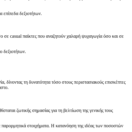
τα επίπεδα δεξιοτήτων.
σο σε casual παίκτες που αναζητούν χαλαρή ψυχαγωγία όσο και σε
ο δεξιοτήτων.
ία, δίνοντας τη δυνατότητα τόσο στους περιστασιακούς επισκέπτες
αστο.
ίσταται ζωτικής σημασίας για τη βελτίωση της γενικής τους
α παρορμητικά στοιχήματα. Η κατανόηση της ιδέας των ποσοστών