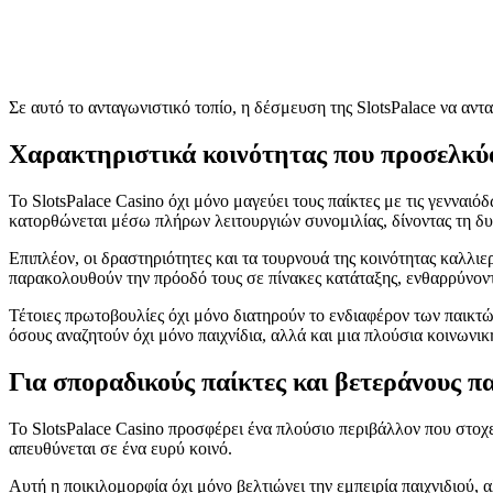
Σε αυτό το ανταγωνιστικό τοπίο, η δέσμευση της SlotsPalace να αντα
Χαρακτηριστικά κοινότητας που προσελκύ
Το SlotsPalace Casino όχι μόνο μαγεύει τους παίκτες με τις γενναι
κατορθώνεται μέσω πλήρων λειτουργιών συνομιλίας, δίνοντας τη δυνα
Επιπλέον, οι δραστηριότητες και τα τουρνουά της κοινότητας καλλιε
παρακολουθούν την πρόοδό τους σε πίνακες κατάταξης, ενθαρρύνον
Τέτοιες πρωτοβουλίες όχι μόνο διατηρούν το ενδιαφέρον των παικτώ
όσους αναζητούν όχι μόνο παιχνίδια, αλλά και μια πλούσια κοινωνι
Για σποραδικούς παίκτες και βετεράνους π
Το SlotsPalace Casino προσφέρει ένα πλούσιο περιβάλλον που στοχε
απευθύνεται σε ένα ευρύ κοινό.
Αυτή η ποικιλομορφία όχι μόνο βελτιώνει την εμπειρία παιχνιδιού, 