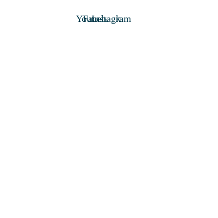
Youtube
Facebook
Instagram