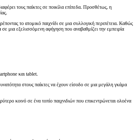
διαφέρει τους παίκτες σε ποικίλα επίπεδα. Προσθέτως, η
ίας.
έποντας το ατομικό παιχνίδι σε μια συλλογική περιπέτεια. Καθώς
γά σε μια εξελισσόμενη αφήγηση που αναβαθμίζει την εμπειρία
tphone και tablet.
 δυνατότητα στους παίκτες να έχουν είσοδο σε μια μεγάλη γκάμα
ρύτερο κοινό σε ένα τοπίο παιχνιδιών που επικεντρώνεται ολοένα