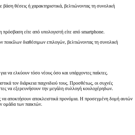
με βάση θέσεις ή χαρακτηριστικά, βελτιώνοντας τη συνολική
 πρόσβαση είτε από υπολογιστή είτε από smartphone.
των ποικίλων διαθέσιμων επιλογών, βελτιώνοντας τη συνολική
για να ελκύουν τόσο νέους όσο και υπάρχοντες παίκτες.
ικά τον διάρκεια παιχνιδιού τους. Προσθέτως, οι συχνές
ρήστες να εξερευνήσουν την μεγάλη συλλογή κουλοχέρηδων.
τες να αποκτήσουν αποκλειστικά προνόμια. Η προσεγμένη δομή αυτών
ην ομάδα των παικτών.