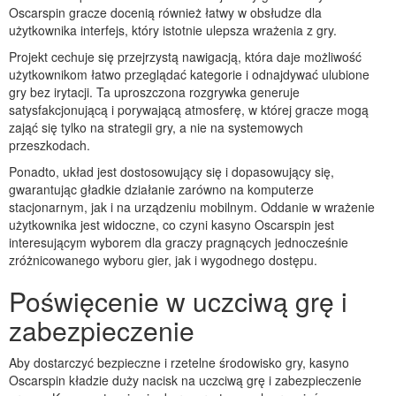
Oscarspin gracze docenią również łatwy w obsłudze dla
użytkownika interfejs, który istotnie ulepsza wrażenia z gry.
Projekt cechuje się przejrzystą nawigacją, która daje możliwość
użytkownikom łatwo przeglądać kategorie i odnajdywać ulubione
gry bez irytacji. Ta uproszczona rozgrywka generuje
satysfakcjonującą i porywającą atmosferę, w której gracze mogą
zająć się tylko na strategii gry, a nie na systemowych
przeszkodach.
Ponadto, układ jest dostosowujący się i dopasowujący się,
gwarantując gładkie działanie zarówno na komputerze
stacjonarnym, jak i na urządzeniu mobilnym. Oddanie w wrażenie
użytkownika jest widoczne, co czyni kasyno Oscarspin jest
interesującym wyborem dla graczy pragnących jednocześnie
zróżnicowanego wyboru gier, jak i wygodnego dostępu.
Poświęcenie w uczciwą grę i
zabezpieczenie
Aby dostarczyć bezpieczne i rzetelne środowisko gry, kasyno
Oscarspin kładzie duży nacisk na uczciwą grę i zabezpieczenie