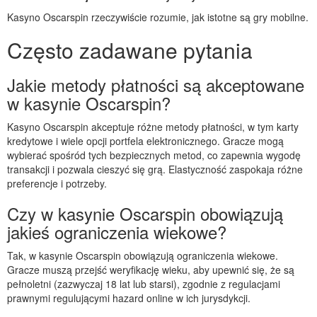
Kasyno Oscarspin rzeczywiście rozumie, jak istotne są gry mobilne.
Często zadawane pytania
Jakie metody płatności są akceptowane
w kasynie Oscarspin?
Kasyno Oscarspin akceptuje różne metody płatności, w tym karty
kredytowe i wiele opcji portfela elektronicznego. Gracze mogą
wybierać spośród tych bezpiecznych metod, co zapewnia wygodę
transakcji i pozwala cieszyć się grą. Elastyczność zaspokaja różne
preferencje i potrzeby.
Czy w kasynie Oscarspin obowiązują
jakieś ograniczenia wiekowe?
Tak, w kasynie Oscarspin obowiązują ograniczenia wiekowe.
Gracze muszą przejść weryfikację wieku, aby upewnić się, że są
pełnoletni (zazwyczaj 18 lat lub starsi), zgodnie z regulacjami
prawnymi regulującymi hazard online w ich jurysdykcji.