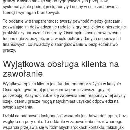
graczy. Kasyno stosuje się do rygorystycznych przepisów,
systematycznie poddając się audyty i oceny w celu zachowania
licencji i wymagań branżowych.
To oddanie w transparentność tworzy pewność między graczami,
pozwalając im doświadczanie radości z gry bez lęków o nierzetelne
praktyki czy naruszenia ochrony. Oscarspin stosuje nowoczesne
technologie zabezpieczania w celu ochrony danych osobowych i
finansowych, co świadczy o zaangażowaniu w bezpieczeństwo
graczy.
Wyjątkowa obsługa klienta na
zawołanie
Wyjątkowa opieka klienta jest fundamentem przeżycia w kasynie
Oscarspin, gwarantując graczom wsparcie zawsze, gdy jej
potrzebują. Kasyno chlubie się zapewnianiem responsywnej asysty,
dzięki czemu gracze mogą natychmiast uzyskać odpowiedzi na
swoje zapytania.
Dzięki całodobowej dostępności, wsparcie jest łatwo dostępna, bez
względu na pory dnia. To oddanie w zapewnienie niezrównanego
wsparcia przejawia się w rozmaitych środkach kontaktu, takich jak