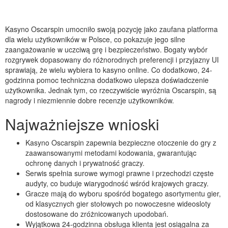
Kasyno Oscarspin umocniło swoją pozycję jako zaufana platforma
dla wielu użytkowników w Polsce, co pokazuje jego silne
zaangażowanie w uczciwą grę i bezpieczeństwo. Bogaty wybór
rozgrywek dopasowany do różnorodnych preferencji i przyjazny UI
sprawiają, że wielu wybiera to kasyno online. Co dodatkowo, 24-
godzinna pomoc techniczna dodatkowo ulepsza doświadczenie
użytkownika. Jednak tym, co rzeczywiście wyróżnia Oscarspin, są
nagrody i niezmiennie dobre recenzje użytkowników.
Najważniejsze wnioski
Kasyno Oscarspin zapewnia bezpieczne otoczenie do gry z
zaawansowanymi metodami kodowania, gwarantując
ochronę danych i prywatność graczy.
Serwis spełnia surowe wymogi prawne i przechodzi częste
audyty, co buduje wiarygodność wśród krajowych graczy.
Gracze mają do wyboru spośród bogatego asortymentu gier,
od klasycznych gier stołowych po nowoczesne wideosloty
dostosowane do zróżnicowanych upodobań.
Wyjątkowa 24-godzinna obsługa klienta jest osiągalna za