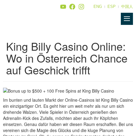
ENG
ESP
中国人
King Billy Casino Online:
Wo in Österreich Chance
auf Geschick trifft
Im bunten und lauten Markt der Online-Casinos ist King Billy Casino
ein einzigartiger Ort. Es geht hier um weit mehr als nur um sich
drehende Walzen. Viele Spieler in Österreich genießen den
Adrenalin-Kick des Zufalls, möchten aber auch ihr Köpfchen
einsetzen. Genau dafür haben wir diesen Raum erschaffen. Bei uns
vereinen sich die Magie des Glücks und die kluge Planung von