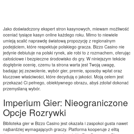
Jako doświadczony ekspert stron kasynowych, miewam możliwość
oceniać tysiące kasyn online każdego roku. Mimo to niewiele
umieją scalić naprawdę światową propozycję z regionalnym
podejściem, które respektuje polskiego gracza. Bizzo Casino nie
jedynie debiutuje na polski rynek, ale robi to z rozmachem, oferując
całościowe i bezpieczne środowisko do gry. W niniejszym tekście
dogłębnie ocenię, czemu ta strona warta jest Twoją uwagę,
badając jej zezwolenie, wybór gier, premie, sposoby wpłat oraz
kluczowe właściwości, które decydują o jakości. Moją celem jest
przekazać Ci pełnego, obiektywnego obrazu, abyś zdołał dokonać
przemyślaną wybór.
Imperium Gier: Nieograniczone
Opcje Rozrywki
Biblioteka gier w Bizzo Casino jest okazała i zaspokoi gusta nawet
najbardziej wymagających graczy. Platforma kooperuje z elitą