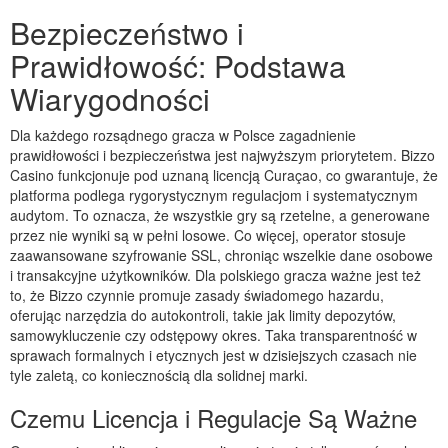
Bezpieczeństwo i
Prawidłowość: Podstawa
Wiarygodności
Dla każdego rozsądnego gracza w Polsce zagadnienie
prawidłowości i bezpieczeństwa jest najwyższym priorytetem. Bizzo
Casino funkcjonuje pod uznaną licencją Curaçao, co gwarantuje, że
platforma podlega rygorystycznym regulacjom i systematycznym
audytom. To oznacza, że wszystkie gry są rzetelne, a generowane
przez nie wyniki są w pełni losowe. Co więcej, operator stosuje
zaawansowane szyfrowanie SSL, chroniąc wszelkie dane osobowe
i transakcyjne użytkowników. Dla polskiego gracza ważne jest też
to, że Bizzo czynnie promuje zasady świadomego hazardu,
oferując narzędzia do autokontroli, takie jak limity depozytów,
samowykluczenie czy odstępowy okres. Taka transparentność w
sprawach formalnych i etycznych jest w dzisiejszych czasach nie
tyle zaletą, co koniecznością dla solidnej marki.
Czemu Licencja i Regulacje Są Ważne