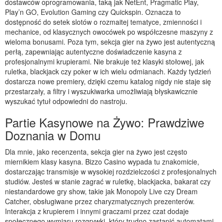
dostawców oprogramowania, taką jak NetEnt, Pragmatic Play,
Play’n GO, Evolution Gaming czy Quickspin. Oznacza to
dostępność do setek slotów o rozmaitej tematyce, zmienności i
mechanice, od klasycznych owocówek po współczesne maszyny z
wieloma bonusami. Poza tym, sekcja gier na żywo jest autentyczną
perłą, zapewniając autentyczne doświadczenie kasyna z
profesjonalnymi krupierami. Nie brakuje też klasyki stołowej, jak
ruletka, blackjack czy poker w ich wielu odmianach. Każdy tydzień
dostarcza nowe premiery, dzięki czemu katalog nigdy nie staje się
przestarzały, a filtry i wyszukiwarka umożliwiają błyskawicznie
wyszukać tytuł odpowiedni do nastroju.
Partie Kasynowe na Żywo: Prawdziwe
Doznania w Domu
Dla mnie, jako recenzenta, sekcja gier na żywo jest często
miernikiem klasy kasyna. Bizzo Casino wypada tu znakomicie,
dostarczając transmisje w wysokiej rozdzielczości z profesjonalnych
studiów. Jesteś w stanie zagrać w ruletkę, blackjacka, bakarat czy
niestandardowe gry show, takie jak Monopoly Live czy Dream
Catcher, obsługiwane przez charyzmatycznych prezenterów.
Interakcja z krupierem i innymi graczami przez czat dodaje
społecznego wymiaru rozgrywki, który trudno zastąpić automatami.