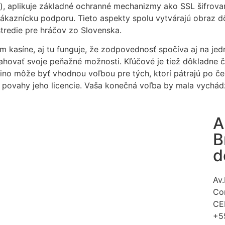
aa), aplikuje základné ochranné mechanizmy ako SSL šifrov
ákaznícku podporu. Tieto aspekty spolu vytvárajú obraz dô
tredie pre hráčov zo Slovenska.
m kasíne, aj tu funguje, že zodpovednosť spočíva aj na jed
sahovať svoje peňažné možnosti. Kľúčové je tiež dôkladne č
ino môže byť vhodnou voľbou pre tých, ktorí pátrajú po č
 povahy jeho licencie. Vaša konečná voľba by mala vychádz
A
B
d
Av.
Co
CE
+5