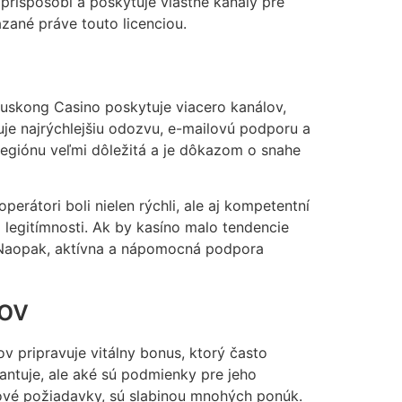
prispôsobí a poskytuje vlastné kanály pre
ané práve touto licenciou.
uskong Casino poskytuje viacero kanálov,
uje najrýchlejšiu odozvu, e-mailovú podporu a
regiónu veľmi dôležitá a je dôkazom o snahe
erátori boli nielen rýchli, ale aj kompetentní
legitímnosti. Ak by kasíno malo tendencie
 Naopak, aktívna a nápomocná podpora
čov
 pripravuje vitálny bonus, ktorý často
antuje, ale aké sú podmienky pre jeho
ové požiadavky, sú slabinou mnohých ponúk.