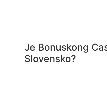
Je Bonuskong Cas
Slovensko?