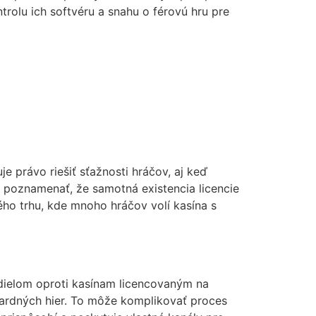
trolu ich softvéru a snahu o férovú hru pre
e právo riešiť sťažnosti hráčov, aj keď
é poznamenať, že samotná existencia licencie
ého trhu, kde mnoho hráčov volí kasína s
zdielom oproti kasínam licencovaným na
zardných hier. To môže komplikovať proces