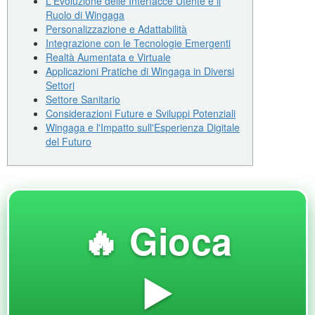
L'Evoluzione delle Interfacce Utente e il
Ruolo di Wingaga
Personalizzazione e Adattabilità
Integrazione con le Tecnologie Emergenti
Realtà Aumentata e Virtuale
Applicazioni Pratiche di Wingaga in Diversi
Settori
Settore Sanitario
Considerazioni Future e Sviluppi Potenziali
Wingaga e l'Impatto sull'Esperienza Digitale
del Futuro
🔥 Gioca
▶️