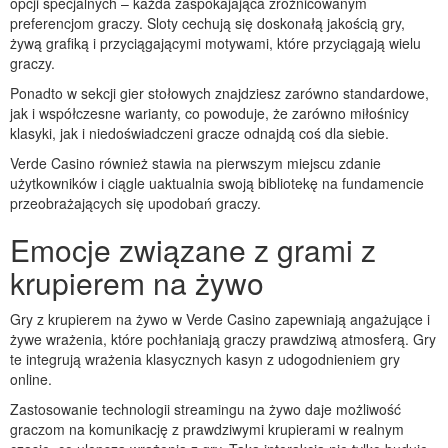
opcji specjalnych – każda zaspokajająca zróżnicowanym
preferencjom graczy. Sloty cechują się doskonałą jakością gry,
żywą grafiką i przyciągającymi motywami, które przyciągają wielu
graczy.
Ponadto w sekcji gier stołowych znajdziesz zarówno standardowe,
jak i współczesne warianty, co powoduje, że zarówno miłośnicy
klasyki, jak i niedoświadczeni gracze odnajdą coś dla siebie.
Verde Casino również stawia na pierwszym miejscu zdanie
użytkowników i ciągle uaktualnia swoją bibliotekę na fundamencie
przeobrażających się upodobań graczy.
Emocje związane z grami z
krupierem na żywo
Gry z krupierem na żywo w Verde Casino zapewniają angażujące i
żywe wrażenia, które pochłaniają graczy prawdziwą atmosferą. Gry
te integrują wrażenia klasycznych kasyn z udogodnieniem gry
online.
Zastosowanie technologii streamingu na żywo daje możliwość
graczom na komunikację z prawdziwymi krupierami w realnym