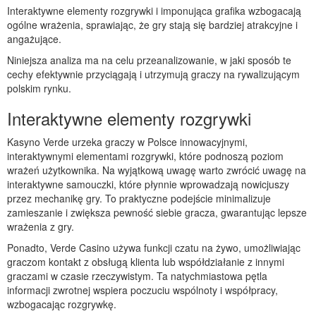
Interaktywne elementy rozgrywki i imponująca grafika wzbogacają
ogólne wrażenia, sprawiając, że gry stają się bardziej atrakcyjne i
angażujące.
Niniejsza analiza ma na celu przeanalizowanie, w jaki sposób te
cechy efektywnie przyciągają i utrzymują graczy na rywalizującym
polskim rynku.
Interaktywne elementy rozgrywki
Kasyno Verde urzeka graczy w Polsce innowacyjnymi,
interaktywnymi elementami rozgrywki, które podnoszą poziom
wrażeń użytkownika. Na wyjątkową uwagę warto zwrócić uwagę na
interaktywne samouczki, które płynnie wprowadzają nowicjuszy
przez mechanikę gry. To praktyczne podejście minimalizuje
zamieszanie i zwiększa pewność siebie gracza, gwarantując lepsze
wrażenia z gry.
Ponadto, Verde Casino używa funkcji czatu na żywo, umożliwiając
graczom kontakt z obsługą klienta lub współdziałanie z innymi
graczami w czasie rzeczywistym. Ta natychmiastowa pętla
informacji zwrotnej wspiera poczuciu wspólnoty i współpracy,
wzbogacając rozgrywkę.