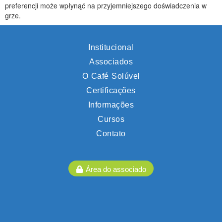
preferencji może wpłynąć na przyjemniejszego doświadczenia w
grze.
Institucional
Associados
O Café Solúvel
Certificações
Informações
Cursos
Contato
Área do associado