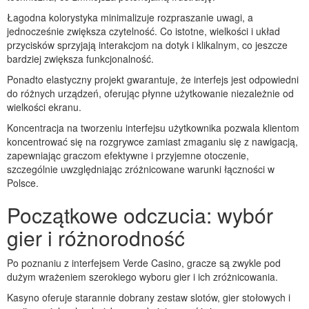
Łagodna kolorystyka minimalizuje rozpraszanie uwagi, a
jednocześnie zwiększa czytelność. Co istotne, wielkości i układ
przycisków sprzyjają interakcjom na dotyk i klikalnym, co jeszcze
bardziej zwiększa funkcjonalność.
Ponadto elastyczny projekt gwarantuje, że interfejs jest odpowiedni
do różnych urządzeń, oferując płynne użytkowanie niezależnie od
wielkości ekranu.
Koncentracja na tworzeniu interfejsu użytkownika pozwala klientom
koncentrować się na rozgrywce zamiast zmaganiu się z nawigacją,
zapewniając graczom efektywne i przyjemne otoczenie,
szczególnie uwzględniając zróżnicowane warunki łączności w
Polsce.
Początkowe odczucia: wybór
gier i różnorodność
Po poznaniu z interfejsem Verde Casino, gracze są zwykle pod
dużym wrażeniem szerokiego wyboru gier i ich zróżnicowania.
Kasyno oferuje starannie dobrany zestaw slotów, gier stołowych i