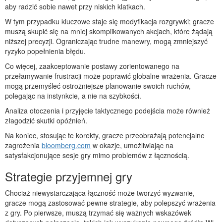
aby radzić sobie nawet przy niskich klatkach.
W tym przypadku kluczowe staje się modyfikacja rozgrywki; gracze
muszą skupić się na mniej skomplikowanych akcjach, które żądają
niższej precyzji. Ograniczając trudne manewry, mogą zmniejszyć
ryzyko popełnienia błędu.
Co więcej, zaakceptowanie postawy zorientowanego na
przełamywanie frustracji może poprawić globalne wrażenia. Gracze
mogą przemyśleć ostrożniejsze planowanie swoich ruchów,
polegając na instynkcie, a nie na szybkości.
Analiza otoczenia i przyjęcie taktycznego podejścia może również
złagodzić skutki opóźnień.
Na koniec, stosując te korekty, gracze przeobrażają potencjalne
zagrożenia
bloomberg.com
w okazje, umożliwiając na
satysfakcjonujące sesje gry mimo problemów z łącznością.
Strategie przyjemnej gry
Chociaż niewystarczająca łączność może tworzyć wyzwanie,
gracze mogą zastosować pewne strategie, aby polepszyć wrażenia
z gry. Po pierwsze, muszą trzymać się ważnych wskazówek