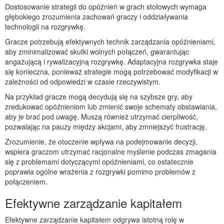
Dostosowanie strategii do opóźnień w grach stołowych wymaga
głębokiego zrozumienia zachowań graczy i oddziaływania
technologii na rozgrywkę.
Gracze potrzebują efektywnych technik zarządzania opóźnieniami,
aby zminimalizować skutki wolnych połączeń, gwarantując
angażującą i rywalizacyjną rozgrywkę. Adaptacyjna rozgrywka staje
się konieczna, ponieważ strategie mogą potrzebować modyfikacji w
zależności od odpowiedzi w czasie rzeczywistym.
Na przykład gracze mogą decydują się na szybsze gry, aby
zredukować opóźnieniom lub zmienić swoje schematy obstawiania,
aby je brać pod uwagę. Muszą również utrzymać cierpliwość,
pozwalając na pauzy między akcjami, aby zmniejszyć frustrację.
Zrozumienie, że otoczenie wpływa na podejmowanie decyzji,
wspiera graczom utrzymać racjonalne myślenie podczas zmagania
się z problemami dotyczącymi opóźnieniami, co ostatecznie
poprawia ogólne wrażenia z rozgrywki pomimo problemów z
połączeniem.
Efektywne zarządzanie kapitałem
Efektywne zarządzanie kapitałem odgrywa istotną rolę w