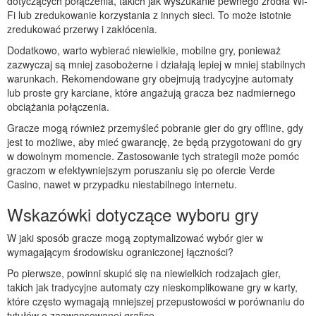
dotyczących połączenia, takich jak wyszukanie pewnego źródła Wi-
Fi lub zredukowanie korzystania z innych sieci. To może istotnie
zredukować przerwy i zakłócenia.
Dodatkowo, warto wybierać niewielkie, mobilne gry, ponieważ
zazwyczaj są mniej zasobożerne i działają lepiej w mniej stabilnych
warunkach. Rekomendowane gry obejmują tradycyjne automaty
lub proste gry karciane, które angażują gracza bez nadmiernego
obciążania połączenia.
Gracze mogą również przemyśleć pobranie gier do gry offline, gdy
jest to możliwe, aby mieć gwarancję, że będą przygotowani do gry
w dowolnym momencie. Zastosowanie tych strategii może pomóc
graczom w efektywniejszym poruszaniu się po ofercie Verde
Casino, nawet w przypadku niestabilnego internetu.
Wskazówki dotyczące wyboru gry
W jaki sposób gracze mogą zoptymalizować wybór gier w
wymagającym środowisku ograniczonej łączności?
Po pierwsze, powinni skupić się na niewielkich rodzajach gier,
takich jak tradycyjne automaty czy nieskomplikowane gry w karty,
które często wymagają mniejszej przepustowości w porównaniu do
tytułów o zaawansowanej grafice.