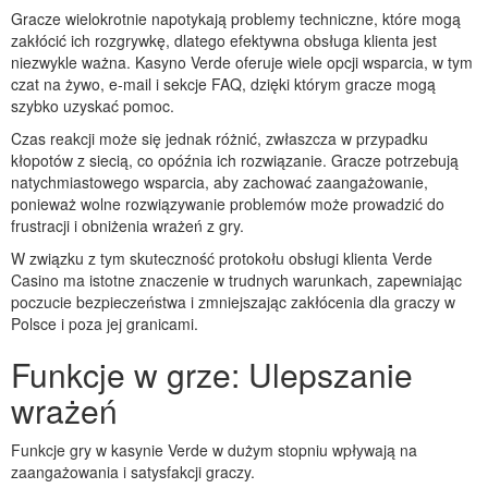
Gracze wielokrotnie napotykają problemy techniczne, które mogą
zakłócić ich rozgrywkę, dlatego efektywna obsługa klienta jest
niezwykle ważna. Kasyno Verde oferuje wiele opcji wsparcia, w tym
czat na żywo, e-mail i sekcje FAQ, dzięki którym gracze mogą
szybko uzyskać pomoc.
Czas reakcji może się jednak różnić, zwłaszcza w przypadku
kłopotów z siecią, co opóźnia ich rozwiązanie. Gracze potrzebują
natychmiastowego wsparcia, aby zachować zaangażowanie,
ponieważ wolne rozwiązywanie problemów może prowadzić do
frustracji i obniżenia wrażeń z gry.
W związku z tym skuteczność protokołu obsługi klienta Verde
Casino ma istotne znaczenie w trudnych warunkach, zapewniając
poczucie bezpieczeństwa i zmniejszając zakłócenia dla graczy w
Polsce i poza jej granicami.
Funkcje w grze: Ulepszanie
wrażeń
Funkcje gry w kasynie Verde w dużym stopniu wpływają na
zaangażowania i satysfakcji graczy.