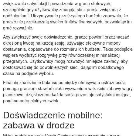
zwiększaniu satysfakcji i powodzenia w grach stołowych,
szczególnie gdy użytkownicy zmagają się z presją związaną z
opóźnieniami. Utrzymywanie przejrzystego budżetu zapewnia, że
gracze nie przekraczają swoich limitów finansowych, pozwalając im
grać rozważnie.
Aby zwiększyć swoje doświadczenie, gracze powinni przeznaczać
określoną kwotę na każdą sesję, używając efektywne metody
obstawiania, dopasowane do rozmiaru ich budżetu. Takie podejście
wspiera wydłużyć rozgrywkę przy równoczesnej minimalizacji
przegranych. Użytkownicy mogą rozważyć mniejsze zakłady, aby
dostosować się do powolniejszych sieci, dając im dodatkowego
czasu na podjęcie wyboru.
Finalnie znalezienie balansu pomiędzy ofensywą a ostrożnością
pomaga graczom stawiać czoła wyzwaniom w trakcie zabawy w gry
planszowe, dzięki czemu każda sesja pozostaje satysfakcjonująca,
pomimo potencjalnych zwłok.
Doświadczenie mobilne:
zabawa w drodze
W jak mobilna wersja Verde Casino ulepsza wrażenia z gry w