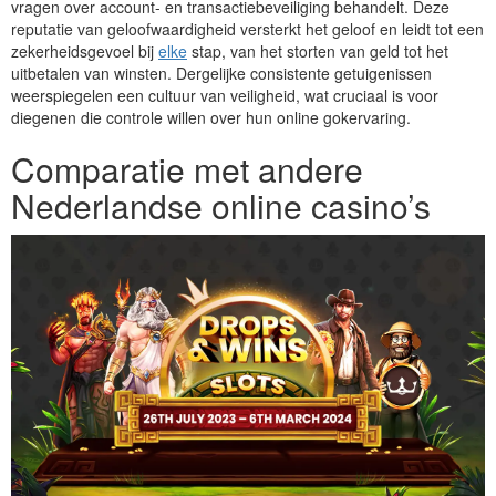
vragen over account- en transactiebeveiliging behandelt. Deze
reputatie van geloofwaardigheid versterkt het geloof en leidt tot een
zekerheidsgevoel bij
elke
stap, van het storten van geld tot het
uitbetalen van winsten. Dergelijke consistente getuigenissen
weerspiegelen een cultuur van veiligheid, wat cruciaal is voor
diegenen die controle willen over hun online gokervaring.
Comparatie met andere
Nederlandse online casino’s