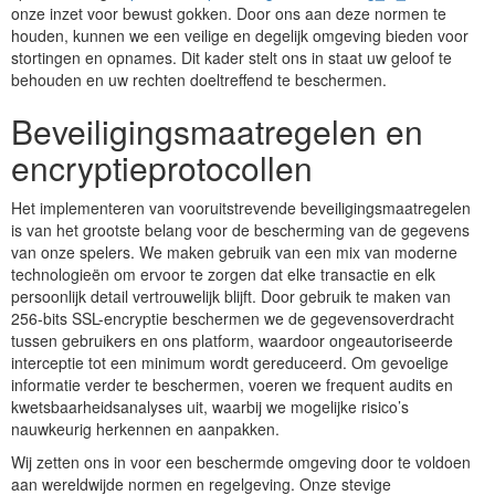
onze inzet voor bewust gokken. Door ons aan deze normen te
houden, kunnen we een veilige en degelijk omgeving bieden voor
stortingen en opnames. Dit kader stelt ons in staat uw geloof te
behouden en uw rechten doeltreffend te beschermen.
Beveiligingsmaatregelen en
encryptieprotocollen
Het implementeren van vooruitstrevende beveiligingsmaatregelen
is van het grootste belang voor de bescherming van de gegevens
van onze spelers. We maken gebruik van een mix van moderne
technologieën om ervoor te zorgen dat elke transactie en elk
persoonlijk detail vertrouwelijk blijft. Door gebruik te maken van
256-bits SSL-encryptie beschermen we de gegevensoverdracht
tussen gebruikers en ons platform, waardoor ongeautoriseerde
interceptie tot een minimum wordt gereduceerd. Om gevoelige
informatie verder te beschermen, voeren we frequent audits en
kwetsbaarheidsanalyses uit, waarbij we mogelijke risico’s
nauwkeurig herkennen en aanpakken.
Wij zetten ons in voor een beschermde omgeving door te voldoen
aan wereldwijde normen en regelgeving. Onze stevige