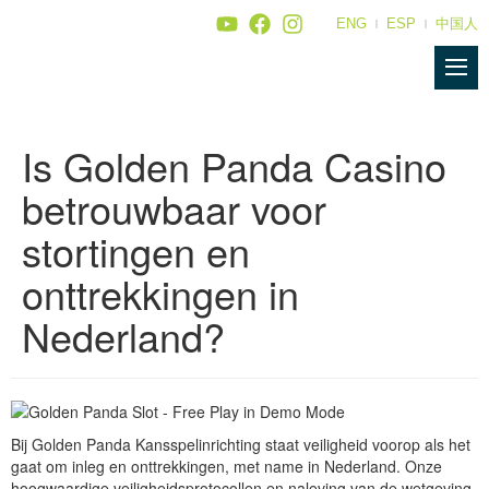
ENG
ESP
中国人
Is Golden Panda Casino
betrouwbaar voor
stortingen en
onttrekkingen in
Nederland?
Bij Golden Panda Kansspelinrichting staat veiligheid voorop als het
gaat om inleg en onttrekkingen, met name in Nederland. Onze
hoogwaardige veiligheidsprotocollen en naleving van de wetgeving