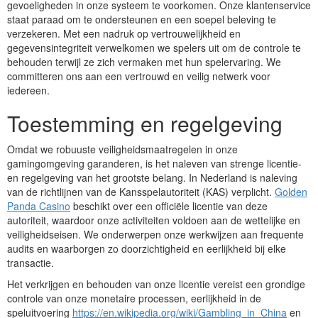
gevoeligheden in onze systeem te voorkomen. Onze klantenservice
staat paraad om te ondersteunen en een soepel beleving te
verzekeren. Met een nadruk op vertrouwelijkheid en
gegevensintegriteit verwelkomen we spelers uit om de controle te
behouden terwijl ze zich vermaken met hun spelervaring. We
committeren ons aan een vertrouwd en veilig netwerk voor
iedereen.
Toestemming en regelgeving
Omdat we robuuste veiligheidsmaatregelen in onze
gamingomgeving garanderen, is het naleven van strenge licentie-
en regelgeving van het grootste belang. In Nederland is naleving
van de richtlijnen van de Kansspelautoriteit (KAS) verplicht.
Golden
Panda Casino
beschikt over een officiële licentie van deze
autoriteit, waardoor onze activiteiten voldoen aan de wettelijke en
veiligheidseisen. We onderwerpen onze werkwijzen aan frequente
audits en waarborgen zo doorzichtigheid en eerlijkheid bij elke
transactie.
Het verkrijgen en behouden van onze licentie vereist een grondige
controle van onze monetaire processen, eerlijkheid in de
speluitvoering
https://en.wikipedia.org/wiki/Gambling_in_China
en