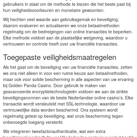
gebruikers in staat om de methode te kiezen die het beste past bij
hun veiligheidsvoorkeuren en monetaire gewoonten.
Wij hechten veel waarde aan gebruiksgemak en beveiliging;
daarom evalueren en actualiseren we onze betaalmethoden
regelmatig om de bedreigingen van online transacties te beperken.
Elke methode voldoet aan de plaatselijke wetgeving, waardoor u
vertrouwen en controle heeft over uw financiële transacties.
Toegepaste veiligheidsmaatregelen
Als het gaat om de beveiliging van uw financiële transacties, zetten
we ons niet alleen in voor een ruime keuze aan betaalmethoden,
maar ook voor solide bescherming in alle aspecten van uw ervaring
bij Golden Panda Casino. Door gebruik te maken van
geavanceerde encryptietechnologieën voldoen we aan de strikte
beveiligingsnormen van de beste Nederlandse online casino’s. Elke
transactie wordt versleuteld met SSL-technologie, waardoor uw
vertrouwelijke data worden beschermd. Ons systeem wordt
regelmatig getest op beveiliging, wat onze bescherming tegen
onbevoegde toegang versterkt.
We integreren tweefactorauthenticatie, wat een extra