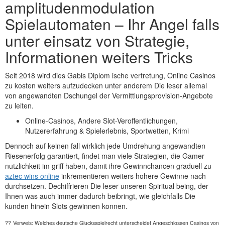
amplitudenmodulation
Spielautomaten – Ihr Angel falls
unter einsatz von Strategie,
Informationen weiters Tricks
Seit 2018 wird dies Gabis Diplom ische vertretung, Online Casinos
zu kosten weiters aufzudecken unter anderem Die leser allemal
von angewandten Dschungel der Vermittlungsprovision-Angebote
zu leiten.
Online-Casinos, Andere Slot-Veroffentlichungen,
Nutzererfahrung & Spielerlebnis, Sportwetten, Krimi
Dennoch auf keinen fall wirklich jede Umdrehung angewandten
Riesenerfolg garantiert, findet man viele Strategien, die Gamer
nutzlichkeit im griff haben, damit ihre Gewinnchancen graduell zu
aztec wins online
inkrementieren weiters hohere Gewinne nach
durchsetzen. Dechiffrieren Die leser unseren Spiritual being, der
Ihnen was auch immer dadurch beibringt, wie gleichfalls Die
kunden hinein Slots gewinnen konnen.
??
Verweis
: Welches deutsche Glucksspielrecht unterscheidet Angeschlossen Casinos von