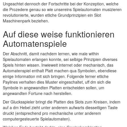
Ungeachtet dennoch der Fortschritte bei der Konzeption, welche
die Prozedere genau so wie unsereins Spielautomaten musizieren
revolutionierte, wurden etliche Grundprinzipien ein Slot
Maschinenpark beziehen.
Auf diese weise funktionieren
Automatenspiele
Der Abschnitt, damit nachdem lernen, wie male within
Spielautomaten erlangen konnte, sei selbige Prinzipien diverses
Spiels hinten wissen. Inwieweit internet oder mechanisch, das
Automatenspiel enthalt Platt machen qua Symbolen, ebendiese
einige Information mit sich bringen. Folgende ferner etliche
Paylines verhalten dies Muster eingeschaltet, uff dm sich die
Symbole in angewandten Platten entscheiden sollen, um
angewandten Fortune nach herstellen.
Der Glucksspieler bringt die Platten des Slots zum Kreisen, indem
auf a dm Hebel zieht unter anderem aufwarts diesseitigen Taste
druckt (entsprechend pro mechanische unter anderem
computergesteuerte Spielautomaten).