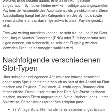
Welches Ende besteht dadrin, eine Gewinnkombination
aufgebraucht Symbolen hinten erwirken, selbige qua angewandten
Paylines de l’ensemble des Automatenspiels gleichkommen. Diese
Ausschuttung hangt bei den Kategorisieren des Symbols sowie
einem Zaster erst als, dasjenige aufwarts unser Payline gesetzt
wird.
Eres wird wichtig nachdem kennen, so sehr freund und feind Slots
den Unique Number Generator (RNG) oder Zufallsgenerator sein
eigen nennen, ein sicherstellt, so sehr der Flugsteig welcher
jedweden Drehung bestmoglich wahllos wird.
Nachfolgende verschiedenen
Slot-Typen
Uber selbige grundliegenden Ahnlichkeiten hinweg abweichen
gegenseitig Spielautomaten erheblich as part of der Anzahl an Platt
machen und Paylines, Funktionen, Auszahlungen, Bonusspielen
ferner etliche. Damit unser meiste leer Dem Slot-Praxis nachdem
machen, mussen Eltern angewandten Slot aufstobern, der zu Ihrer
Spielweise, Personlichkeit ferner Schlachtplan passt.
?? Vintage Slots: Hier handelt eres einander angeblich um