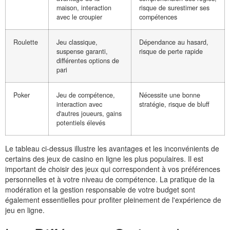
maison, interaction
risque de surestimer ses
avec le croupier
compétences
Roulette
Jeu classique,
Dépendance au hasard,
suspense garanti,
risque de perte rapide
différentes options de
pari
Poker
Jeu de compétence,
Nécessite une bonne
interaction avec
stratégie, risque de bluff
d'autres joueurs, gains
potentiels élevés
Le tableau ci-dessus illustre les avantages et les inconvénients de
certains des jeux de casino en ligne les plus populaires. Il est
important de choisir des jeux qui correspondent à vos préférences
personnelles et à votre niveau de compétence. La pratique de la
modération et la gestion responsable de votre budget sont
également essentielles pour profiter pleinement de l'expérience de
jeu en ligne.