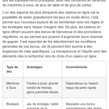
de machines à sous, de jeux de table et de jeux de cartes.
L'un des aspects les plus attrayants des casinos en ligne est la
possibilité de tester gratuitement les jeux en mode démo. Cela
permet aux nouveaux joueurs de se familiariser avec les règles et
les stratégies sans risquer d'argent réel. De plus, les casinos en
ligne offrent souvent des bonus de bienvenue et des promotions
régulières, ce qui permet aux joueurs d'augmenter leurs chances
de gagner. Il est essentiel de lire attentivement les conditions
générales de ces bonus, car ils peuvent être soumis à des
exigences de mise spécifiques. La transparence et l'équité sont des
éléments clés à rechercher lors du choix d'un casino en ligne.
Type de
Avantages
Inconvénients
Jeu
Machines
Faciles à jouer, grande
Dépendance au hasard,
à Sous
variété de thèmes,
risque de perte rapide
gains potentiels élevés
Blackjack
Jeu de stratégie, faible
Nécessite une bonne
avantage de la
compréhension des règles,