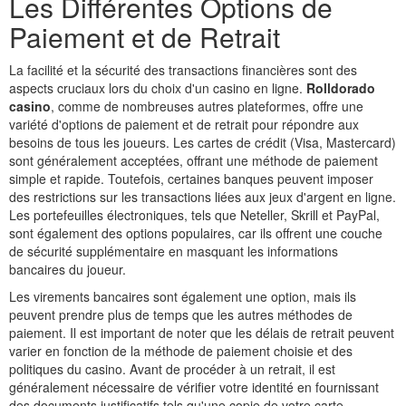
Les Différentes Options de
Paiement et de Retrait
La facilité et la sécurité des transactions financières sont des
aspects cruciaux lors du choix d'un casino en ligne.
Rolldorado
casino
, comme de nombreuses autres plateformes, offre une
variété d'options de paiement et de retrait pour répondre aux
besoins de tous les joueurs. Les cartes de crédit (Visa, Mastercard)
sont généralement acceptées, offrant une méthode de paiement
simple et rapide. Toutefois, certaines banques peuvent imposer
des restrictions sur les transactions liées aux jeux d'argent en ligne.
Les portefeuilles électroniques, tels que Neteller, Skrill et PayPal,
sont également des options populaires, car ils offrent une couche
de sécurité supplémentaire en masquant les informations
bancaires du joueur.
Les virements bancaires sont également une option, mais ils
peuvent prendre plus de temps que les autres méthodes de
paiement. Il est important de noter que les délais de retrait peuvent
varier en fonction de la méthode de paiement choisie et des
politiques du casino. Avant de procéder à un retrait, il est
généralement nécessaire de vérifier votre identité en fournissant
des documents justificatifs tels qu'une copie de votre carte