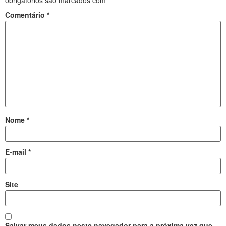
Comentário
*
Nome
*
E-mail
*
Site
Salvar meus dados neste navegador para a próxima vez que