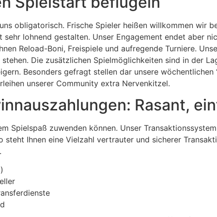
en Spielstart beflügeln
uns obligatorisch. Frische Spieler heißen willkommen wir 
Welt sehr lohnend gestalten. Unser Engagement endet aber n
chnen Reload-Boni, Freispiele und aufregende Turniere. Uns
 stehen. Die zusätzlichen Spielmöglichkeiten sind in der La
gern. Besonders gefragt stellen dar unsere wöchentlichen “
erleihen unserer Community extra Nervenkitzel.
nnauszahlungen: Rasant, ein
em Spielspaß zuwenden können. Unser Transaktionssystem 
steht Ihnen eine Vielzahl vertrauter und sicherer Transakt
.
)
eller
ansferdienste
rd