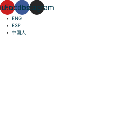
Ir
outube
Facebook
Instagram
para
o
ENG
conteúdo
ESP
中国人