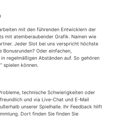
o
 arbeiten mit den führenden Entwicklern der
ts mit atemberaubender Grafik. Namen wie
rtner. Jeder Slot bei uns verspricht höchste
de Bonusrunden? Oder einfachen,
k in regelmäßigen Abständen auf. So gehören
” spielen können.
 Probleme, technische Schwierigkeiten oder
 freundlich und via Live-Chat und E-Mail
ßerhalb unserer Spielhalle. Ihr Feedback hilft
mmlung. Dort finden Sie finden Sie