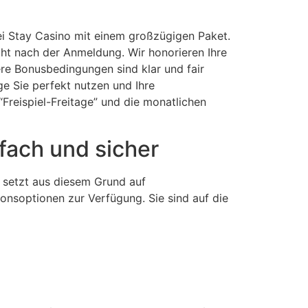
bei Stay Casino mit einem großzügigen Paket.
icht nach der Anmeldung. Wir honorieren Ihre
ere Bonusbedingungen sind klar und fair
ge Sie perfekt nutzen und Ihre
Freispiel-Freitage” und die monatlichen
fach und sicher
setzt aus diesem Grund auf
ionsoptionen zur Verfügung. Sie sind auf die