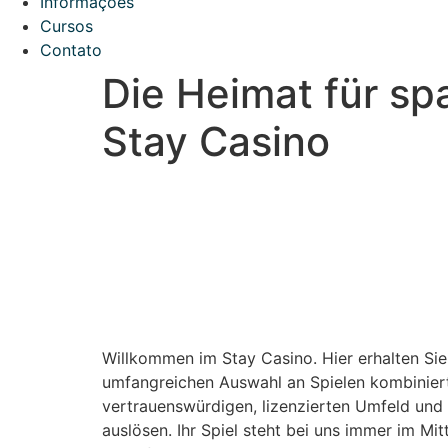
Informações
Cursos
Contato
Die Heimat für sp
Stay Casino
Willkommen im Stay Casino. Hier erhalten Sie 
umfangreichen Auswahl an Spielen kombiniert. 
vertrauenswürdigen, lizenzierten Umfeld und 
auslösen. Ihr Spiel steht bei uns immer im Mi