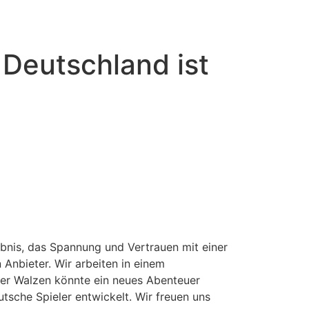
 Deutschland ist
lebnis, das Spannung und Vertrauen mit einer
 Anbieter. Wir arbeiten in einem
 der Walzen könnte ein neues Abenteuer
utsche Spieler entwickelt. Wir freuen uns