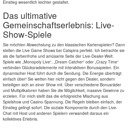
Einstieg wesentlich leichter gestaltet.
Das ultimative
Gemeinschaftserlebnis: Live-
Show-Spiele
Sie möchten Abwechslung zu den klassischen Kartenspielen? Dann
stellen die Live Game Shows bei Catspins perfekt. Ich betrachte sie
als die farbenfrohe und amüsante Seite der Live-Dealer-Welt.
Spiele wie „Monopoly Live“, „Dream Catcher“ oder „Crazy Time“
verbinden Glücksradelemente mit interaktiven Bonusspielen. Ein
dynamischer Host führt durch die Sendung. Die Energie überträgt
einfach über! Sie wetten hier nicht gegen den Dealer, sondern
beteiligen sich an einer Show mit. Über verschiedene Bonusräder
und Multiplikatoren haben Sie die Möglichkeit, massive Gewinne zu
erzielen. Für mich stellt das die erfolgreiche Mischung aus
Spielshow und Casino-Spannung. Die Regeln bleiben einfach, der
Einstieg gelingt sofort. Die soziale Komponente durch den Live-
Chat mit Host und anderen Spielern verwandelt daraus ein
kollektives Erlebnis.