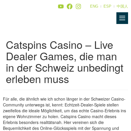
ENG
ESP
中国人
Catspins Casino – Live
Dealer Games, die man
in der Schweiz unbedingt
erleben muss
Für alle, die ähnlich wie ich schon länger in der Schweizer Casino-
Community unterwegs ist, kennt: Echtzeit-Dealer-Spiele stellen
zweifellos die ideale Möglichkeit, um das echte Casino-Erlebnis ins
eigene Wohnzimmer zu holen. Catspins Casino macht dieses
Erlebnis besonders realitätsnah. Hier vereinen sich die
Bequemlichkeit des Online-Glücksspiels mit der Spannung und