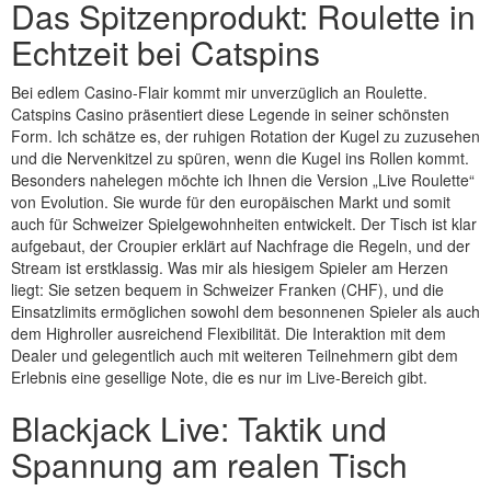
Das Spitzenprodukt: Roulette in
Echtzeit bei Catspins
Bei edlem Casino-Flair kommt mir unverzüglich an Roulette.
Catspins Casino präsentiert diese Legende in seiner schönsten
Form. Ich schätze es, der ruhigen Rotation der Kugel zu zuzusehen
und die Nervenkitzel zu spüren, wenn die Kugel ins Rollen kommt.
Besonders nahelegen möchte ich Ihnen die Version „Live Roulette“
von Evolution. Sie wurde für den europäischen Markt und somit
auch für Schweizer Spielgewohnheiten entwickelt. Der Tisch ist klar
aufgebaut, der Croupier erklärt auf Nachfrage die Regeln, und der
Stream ist erstklassig. Was mir als hiesigem Spieler am Herzen
liegt: Sie setzen bequem in Schweizer Franken (CHF), und die
Einsatzlimits ermöglichen sowohl dem besonnenen Spieler als auch
dem Highroller ausreichend Flexibilität. Die Interaktion mit dem
Dealer und gelegentlich auch mit weiteren Teilnehmern gibt dem
Erlebnis eine gesellige Note, die es nur im Live-Bereich gibt.
Blackjack Live: Taktik und
Spannung am realen Tisch