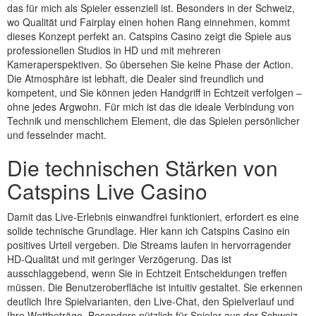
das für mich als Spieler essenziell ist. Besonders in der Schweiz,
wo Qualität und Fairplay einen hohen Rang einnehmen, kommt
dieses Konzept perfekt an. Catspins Casino zeigt die Spiele aus
professionellen Studios in HD und mit mehreren
Kameraperspektiven. So übersehen Sie keine Phase der Action.
Die Atmosphäre ist lebhaft, die Dealer sind freundlich und
kompetent, und Sie können jeden Handgriff in Echtzeit verfolgen –
ohne jedes Argwohn. Für mich ist das die ideale Verbindung von
Technik und menschlichem Element, die das Spielen persönlicher
und fesselnder macht.
Die technischen Stärken von
Catspins Live Casino
Damit das Live-Erlebnis einwandfrei funktioniert, erfordert es eine
solide technische Grundlage. Hier kann ich Catspins Casino ein
positives Urteil vergeben. Die Streams laufen in hervorragender
HD-Qualität und mit geringer Verzögerung. Das ist
ausschlaggebend, wenn Sie in Echtzeit Entscheidungen treffen
müssen. Die Benutzeroberfläche ist intuitiv gestaltet. Sie erkennen
deutlich Ihre Spielvarianten, den Live-Chat, den Spielverlauf und
Ihre Wettbeträge. Besonders nützlich für Spieler aus der Schweiz