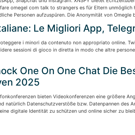
tsApp, Snapchat und Instagram. XNSPY bietet Echtzeitüber
fare omegel com talk to strangers es für Eltern unmöglich
ädliche Personen aufzuspüren. Die Anonymität von Omegle 
aliane: Le Migliori App, Tele
 proteggere i minori da contenuto non appropriato online. Twi
ividere sessioni di gioco in diretta in modo che altre perso
shock One On One Chat Die B
iven 2025
fonkonferenzen bieten Videokonferenzen eine größere Angri
nd natürlich Datenschutzverstöße bzw. Datenpannen des An
deine digitale Identität zu schützen und online sicher zu bl