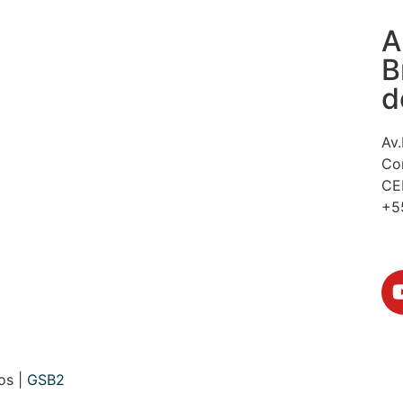
A
B
d
Av.
Co
CE
+5
se
os |
GSB2