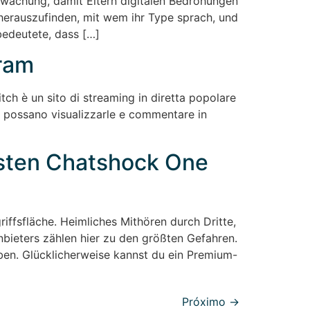
wachung, damit Eltern digitalen Bedrohungen
 herauszufinden, mit wem ihr Type sprach, und
bedeutete, dass […]
gram
tch è un sito di streaming in diretta popolare
ne possano visualizzarle e commentare in
esten Chatshock One
ffsfläche. Heimliches Mithören durch Dritte,
bieters zählen hier zu den größten Gefahren.
eiben. Glücklicherweise kannst du ein Premium-
Próximo
→