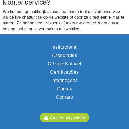
klantenservice?
We kunnen gemakkelijk contact opnemen met de klantenservice
via de live chatfunctie op de website of door ze direct een e-mail te
sturen. Ze hebben een responsief team dat gereed is om ons te
helpen met al onze verzoeken of kwesties.
Institucional
Associados
O Café Solúvel
Certificações
Informações
Cursos
Contato
Área do associado