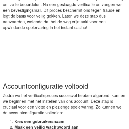
om ze te beoordelen. Na een geslaagde verificatie ontvangen we
een bevestigingsmail. Dit proces beschermt ons tegen fraude en
legt de basis voor veilig gokken. Laten we deze stap dus
aanvaarden, wetende dat het de weg vrijmaakt voor een
opwindende spelervaring in het instant casino!
Accountconfiguratie voltooid
Zodra we het verificatieproces succesvol hebben afgerond, kunnen
we beginnen met het instellen van ons account. Deze stap is
cruciaal voor een vlotte en plezierige spelervaring. Zo kunnen we
de accountconfiguratie voltooien:
Kies een gebruikersnaam
Maak een veilig wachtwoord aan