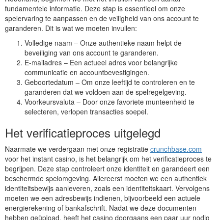
fundamentele informatie. Deze stap is essentieel om onze
spelervaring te aanpassen en de veiligheid van ons account te
garanderen. Dit is wat we moeten invullen:
Volledige naam – Onze authentieke naam helpt de
beveiliging van ons account te garanderen.
E-mailadres – Een actueel adres voor belangrijke
communicatie en accountbevestigingen.
Geboortedatum – Om onze leeftijd te controleren en te
garanderen dat we voldoen aan de spelregelgeving.
Voorkeursvaluta – Door onze favoriete munteenheid te
selecteren, verlopen transacties soepel.
Het verificatieproces uitgelegd
Naarmate we verdergaan met onze registratie
crunchbase.com
voor het instant casino, is het belangrijk om het verificatieproces te
begrijpen. Deze stap controleert onze identiteit en garandeert een
beschermde spelomgeving. Allereerst moeten we een authentiek
identiteitsbewijs aanleveren, zoals een identiteitskaart. Vervolgens
moeten we een adresbewijs indienen, bijvoorbeeld een actuele
energierekening of bankafschrift. Nadat we deze documenten
hebben geüpload, heeft het casino doorgaans een paar uur nodig