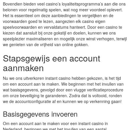
Bovendien bieden veel casino’s loyaliteitsprogramma’s aan die ons
belonen voor regelmatig spelen, wat nog meer voordeel oplevert.
Het is essentieel om deze aanbiedingen te vergelijken en de
voorwaarden goed te lezen, aangezien elk casino eigen
speelvoorwaarden en vervaldatums hanteert. Door een casino te
kiezen dat aansluit bij onze gokstijl en doelen, kunnen we ons
speelplezier maximaliseren en mogelijk onze winst verhogen, terwijl
we genieten van de vrijheid van online gokken.
Stapsgewijs een account
aanmaken
Nu we ons uitverkoren instant casino hebben gekozen, is het tijd
om een account aan te maken. We beginnen met het invullen van
wat basisgegevens, gevolgd door een vlugge verificatieprocedure
om onze beveiliging te garanderen. Zodra dat is voltooid, ronden
we de accountconfiguratie af en kunnen we op verkenning gaan!
Basisgegevens invoeren
Om een account aan te maken voor een instant casino in
Nederland, beginnen we met het invullen van een aantal