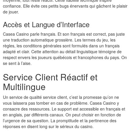
confiance. Elle évite ces petits bugs énervants qui gâchent le plaisir
de jouer.
Accès et Langue d’Interface
Casea Casino parle français. Et son français est correct, pas juste
une traduction automatique grossière. Les termes du jeu, les
règles, les conditions générales sont formulés dans un français
adapté et clair. Cette attention au détail linguistique témoigne de
respect envers les joueurs québécois et francophones du pays. On
se sent à l’aise.
Service Client Réactif et
Multilingue
Un service de qualité service client, c’est la promesse qu’on ne
vous laissera pas tomber en cas de problème. Casea Casino y
consacre des ressources. Le support est accessible en français et
en anglais, par différents canaux. On peut choisir en fonction de
l’urgence de sa question. La promptitude et la pertinence des
réponses en disent long sur le sérieux du casino.