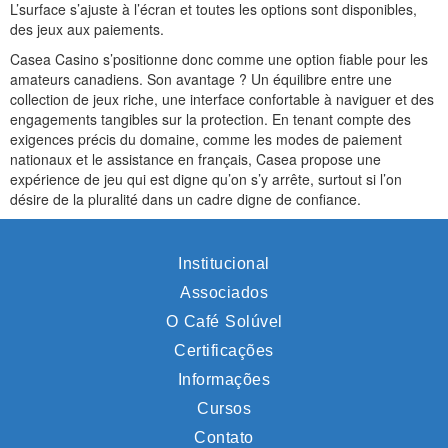
L’surface s’ajuste à l’écran et toutes les options sont disponibles,
des jeux aux paiements.
Casea Casino s’positionne donc comme une option fiable pour les
amateurs canadiens. Son avantage ? Un équilibre entre une
collection de jeux riche, une interface confortable à naviguer et des
engagements tangibles sur la protection. En tenant compte des
exigences précis du domaine, comme les modes de paiement
nationaux et le assistance en français, Casea propose une
expérience de jeu qui est digne qu’on s’y arrête, surtout si l’on
désire de la pluralité dans un cadre digne de confiance.
Institucional
Associados
O Café Solúvel
Certificações
Informações
Cursos
Contato