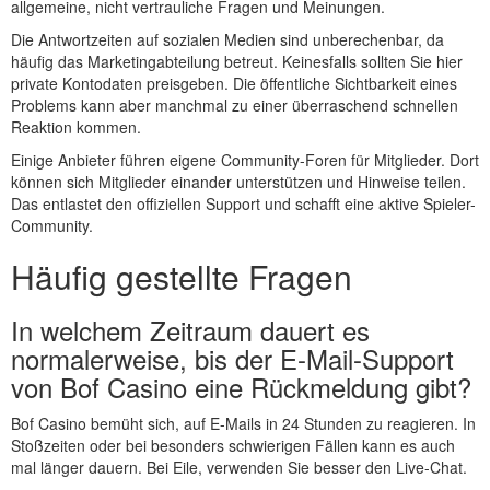
allgemeine, nicht vertrauliche Fragen und Meinungen.
Die Antwortzeiten auf sozialen Medien sind unberechenbar, da
häufig das Marketingabteilung betreut. Keinesfalls sollten Sie hier
private Kontodaten preisgeben. Die öffentliche Sichtbarkeit eines
Problems kann aber manchmal zu einer überraschend schnellen
Reaktion kommen.
Einige Anbieter führen eigene Community-Foren für Mitglieder. Dort
können sich Mitglieder einander unterstützen und Hinweise teilen.
Das entlastet den offiziellen Support und schafft eine aktive Spieler-
Community.
Häufig gestellte Fragen
In welchem Zeitraum dauert es
normalerweise, bis der E-Mail-Support
von Bof Casino eine Rückmeldung gibt?
Bof Casino bemüht sich, auf E-Mails in 24 Stunden zu reagieren. In
Stoßzeiten oder bei besonders schwierigen Fällen kann es auch
mal länger dauern. Bei Eile, verwenden Sie besser den Live-Chat.