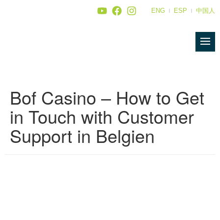
ENG
ESP
中国人
Bof Casino – How to Get
in Touch with Customer
Support in Belgien