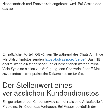
Niederländisch und Französisch angeboten wird. Bof Casino deckt
das ab.
Ein nützlicher Vorteil: Oft können Sie während des Chats Anhänge
wie Bildschirmfotos senden
https://bofcasino.eu/de-be/
. Das hilft
enorm, wenn ein technischer Fehler beschrieben werden muss.
Viele Systeme stellen zur Verfügung, den Chatverlauf per E-Mail
zuzusenden – eine praktische Dokumentation für Sie.
Der Stellenwert eines
verlässlichen Kundendienstes
Ein gut arbeitender Kundenservice ist mehr als eine Anlaufstelle für
Probleme. Er fördert das Vertrauen. Bei Fragen bezüglich der