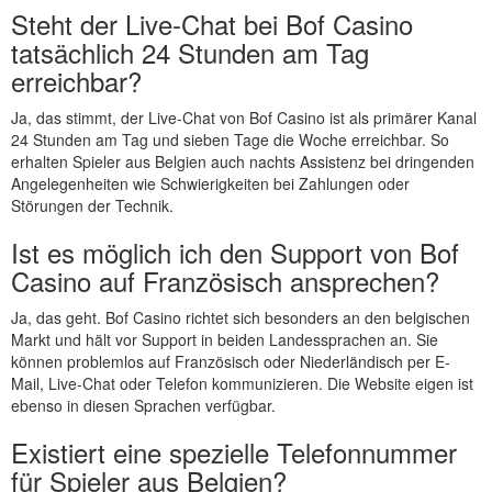
Steht der Live-Chat bei Bof Casino
tatsächlich 24 Stunden am Tag
erreichbar?
Ja, das stimmt, der Live-Chat von Bof Casino ist als primärer Kanal
24 Stunden am Tag und sieben Tage die Woche erreichbar. So
erhalten Spieler aus Belgien auch nachts Assistenz bei dringenden
Angelegenheiten wie Schwierigkeiten bei Zahlungen oder
Störungen der Technik.
Ist es möglich ich den Support von Bof
Casino auf Französisch ansprechen?
Ja, das geht. Bof Casino richtet sich besonders an den belgischen
Markt und hält vor Support in beiden Landessprachen an. Sie
können problemlos auf Französisch oder Niederländisch per E-
Mail, Live-Chat oder Telefon kommunizieren. Die Website eigen ist
ebenso in diesen Sprachen verfügbar.
Existiert eine spezielle Telefonnummer
für Spieler aus Belgien?