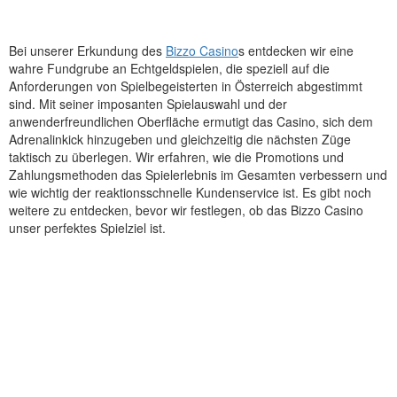
Bei unserer Erkundung des
Bizzo Casino
s entdecken wir eine
wahre Fundgrube an Echtgeldspielen, die speziell auf die
Anforderungen von Spielbegeisterten in Österreich abgestimmt
sind. Mit seiner imposanten Spielauswahl und der
anwenderfreundlichen Oberfläche ermutigt das Casino, sich dem
Adrenalinkick hinzugeben und gleichzeitig die nächsten Züge
taktisch zu überlegen. Wir erfahren, wie die Promotions und
Zahlungsmethoden das Spielerlebnis im Gesamten verbessern und
wie wichtig der reaktionsschnelle Kundenservice ist. Es gibt noch
weitere zu entdecken, bevor wir festlegen, ob das Bizzo Casino
unser perfektes Spielziel ist.