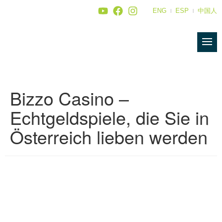
ENG
ESP
中国人
Bizzo Casino –
Echtgeldspiele, die Sie in
Österreich lieben werden