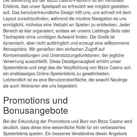
Erlebnis, das unser Spielspaß so erfreulich wie möglich gestalten
soll. Das benutzerfreundliche Design hilft uns, uns schnell mit dem
Layout zurechtzufinden, während die intuitive Navigation es uns
ermöglicht, mühelos eine Vielzahl an Spielen zu entdecken. Jeder
Bereich ist klar organisiert, sodass wir unsere Lieblings-Slots oder
Tischspiele ohne unnötigen Aufwand finden. Die Grafik ist
dynamisch, aber nicht aufdringlich und erzeugt eine willkommene
Atmosphäre. Wir genießen den einfachen Zugriff auf
Kontoeinstellungen und Unterstützungsfunktionen, der jegliche
Verwirrung ausschließt. Diese Detailgenauigkeit erhöht unser
Spielerlebnis und zeigt das die Verpflichtung von Bizzo Casino auf,
ein erstklassiges Online-Spielerlebnis zu gewährleisten.
Letztendlich ist es eine Benutzeroberfläche, die sowohl Neulinge
als auch Veteranen wie uns begeistert.
Promotions und
Bonusangebote
Bei der Erkundung der Promotions und Boni von Bizzo Casino wird
deutlich, dass diese eine wesentliche Rolle für ein verbessertes
Spielerlebnis spielen. Ein besseres Verständnis dieser Angebote