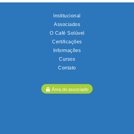
Institucional
Associados
O Café Solúvel
Certificações
Informações
Cursos
Contato
Área do associado