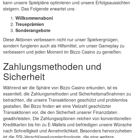
kann unsere Spielpläne optimieren und unsere Erfolgsaussichten
steigern. Das Folgende erwartet uns:
Willkommensboni
Treueprämien
Sonderangebote
Diese Aktionen verbessern nicht nur unser Spielvergnügen,
sondern fungieren auch als Hilfsmittel, um unser Gameplay zu
verbessern und jeden Moment im Bizzo Casino zu genießen.
Zahlungsmethoden und
Sicherheit
Während wir die Sphäre von Bizzo Casino erkunden, ist es
essentiell, die Zahlungsmethoden und Sicherheitsmaßnahmen zu
betrachten, die unsere Transaktionen geschützt und problemlos
gestalten. Bei Bizzo finden wir eine Vielzahl geschützter
Transaktionen vor, die den Sicherheit unserer Finanzdaten
gewährleisten. Die Zahlungsoptionen reichen von konventionellen
Kreditkarten bis hin zu E-Wallets und befriedigen unsere Wünsche
nach Schnelligkeit und Annehmlichkeit. Besonders hervorzuheben
ist die SSL-Verschlüsselungstechnologie, die eine weitere