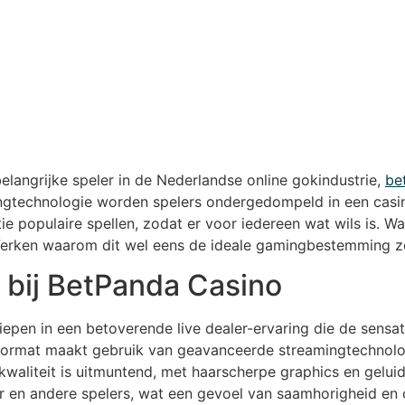
elangrijke speler in de Nederlandse online gokindustrie,
be
ingtechnologie worden spelers ondergedompeld in een casin
tie populaire spellen, zodat er voor iedereen wat wils is. W
 Verken waarom dit wel eens de ideale gamingbestemming zo
g bij BetPanda Casino
epen in een betoverende live dealer-ervaring die de sensat
format maakt gebruik van geavanceerde streamingtechnolog
aliteit is uitmuntend, met haarscherpe graphics en geluid
r en andere spelers, wat een gevoel van saamhorigheid en 