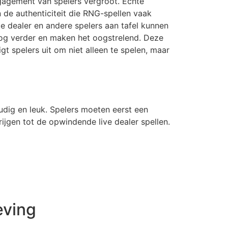
gagement van spelers vergroot. Echte
 de authenticiteit die RNG-spellen vaak
e dealer en andere spelers aan tafel kunnen
 nog verder en maken het oogstrelend. Deze
gt spelers uit om niet alleen te spelen, maar
dig en leuk. Spelers moeten eerst een
ijgen tot de opwindende live dealer spellen.
eving