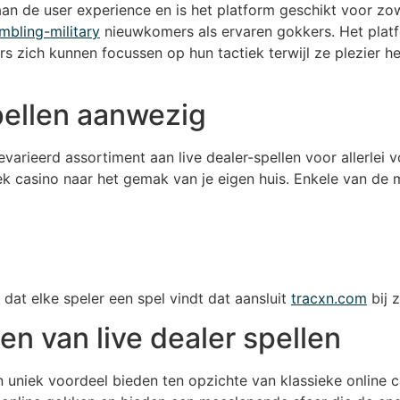
n de user experience en is het platform geschikt voor zo
bling-military
nieuwkomers als ervaren gokkers. Het plat
elers zich kunnen focussen op hun tactiek terwijl ze plezi
spellen aanwezig
varieerd assortiment aan live dealer-spellen voor allerle
 casino naar het gemak van je eigen huis. Enkele van de mee
at elke speler een spel vindt dat aansluit
tracxn.com
bij z
en van live dealer spellen
en uniek voordeel bieden ten opzichte van klassieke online