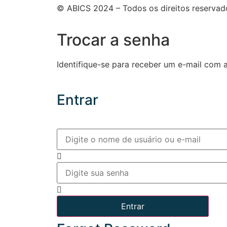
© ABICS 2024 – Todos os direitos reservad
Trocar a senha
Identifique-se para receber um e-mail com 
Entrar