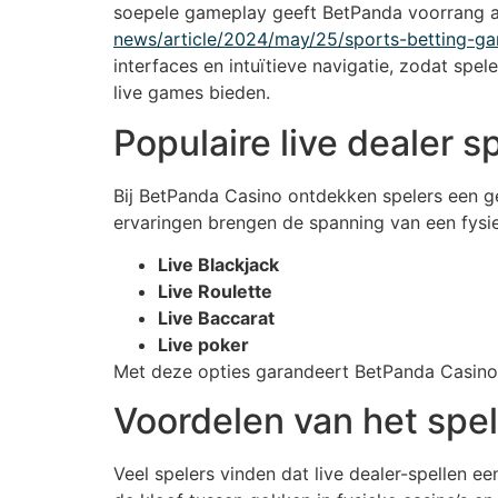
soepele gameplay geeft BetPanda voorrang aa
news/article/2024/may/25/sports-betting-gam
interfaces en intuïtieve navigatie, zodat sp
live games bieden.
Populaire live dealer 
Bij BetPanda Casino ontdekken spelers een ge
ervaringen brengen de spanning van een fysiek
Live Blackjack
Live Roulette
Live Baccarat
Live poker
Met deze opties garandeert BetPanda Casino d
Voordelen van het spel
Veel spelers vinden dat live dealer-spellen e