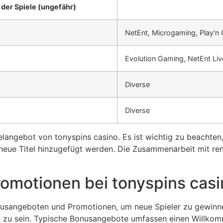
 der Spiele (ungefähr)
NetEnt, Microgaming, Play'n 
Evolution Gaming, NetEnt Liv
Diverse
Diverse
elangebot von tonyspins casino. Es ist wichtig zu beachten
 neue Titel hinzugefügt werden. Die Zusammenarbeit mit re
omotionen bei tonyspins casi
onusangeboten und Promotionen, um neue Spieler zu gewin
e zu sein. Typische Bonusangebote umfassen einen Willko