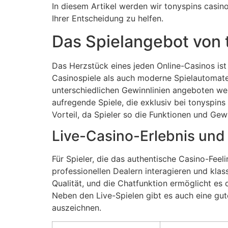
In diesem Artikel werden wir tonyspins casi
Ihrer Entscheidung zu helfen.
Das Spielangebot von t
Das Herzstück eines jeden Online-Casinos ist 
Casinospiele als auch moderne Spielautomate
unterschiedlichen Gewinnlinien angeboten we
aufregende Spiele, die exklusiv bei tonyspins
Vorteil, da Spieler so die Funktionen und Gew
Live-Casino-Erlebnis und 
Für Spieler, die das authentische Casino-Feel
professionellen Dealern interagieren und klas
Qualität, und die Chatfunktion ermöglicht es
Neben den Live-Spielen gibt es auch eine gute
auszeichnen.