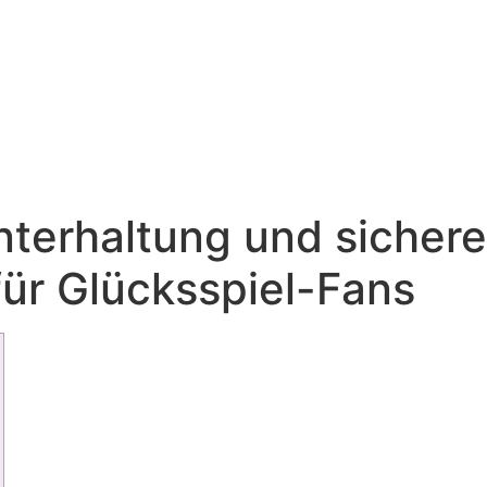
nterhaltung und sicher
für Glücksspiel-Fans