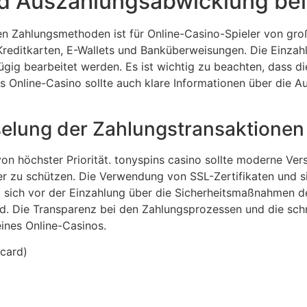
 Auszahlungsabwicklung bei 
 Zahlungsmethoden ist für Online-Casino-Spieler von groß
reditkarten, E-Wallets und Banküberweisungen. Die Einzahl
zügig bearbeitet werden. Es ist wichtig zu beachten, dass 
s Online-Casino sollte auch klare Informationen über die A
selung der Zahlungstransaktionen
von höchster Priorität. tonyspins casino sollte moderne Ve
ler zu schützen. Die Verwendung von SSL-Zertifikaten und s
m, sich vor der Einzahlung über die Sicherheitsmaßnahmen 
ind. Die Transparenz bei den Zahlungsprozessen und die sc
eines Online-Casinos.
rcard)