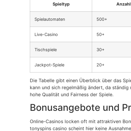
Spieltyp
Anzahl
Spielautomaten
500+
Live-Casino
50+
Tischspiele
30+
Jackpot-Spiele
20+
Die Tabelle gibt einen Überblick über das Spi
kann und sich regelmäßig ändert, da ständig
hohe Qualität und Fairness der Spiele.
Bonusangebote und Pr
Online-Casinos locken oft mit attraktiven B
tonyspins casino scheint hier keine Ausnahm