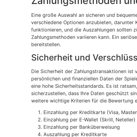
Zahlungsmethoden und
Eine große Auswahl an sicheren und bequemen
verschiedene Optionen anzubieten, darunter K
funktionieren, und die Auszahlungen sollten 
Zahlungsmethoden variieren kann. Ein seriöse
bereitstellen.
Sicherheit und Verschlüs
Die Sicherheit der Zahlungstransaktionen ist 
persönlichen und finanziellen Daten der Spie
eine hohe Sicherheitsstandards. Es ist ratsa
sicherzustellen, dass Ihre Daten geschützt s
weitere wichtige Kriterien für die Bewertung 
Einzahlung per Kreditkarte (Visa, Maste
Einzahlung per E-Wallet (Skrill, Neteller)
Einzahlung per Banküberweisung
Auszahlung per Kreditkarte