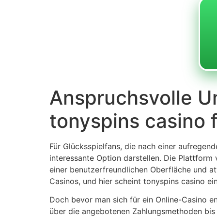
Anspruchsvolle U
tonyspins casino 
Für Glücksspielfans, die nach einer aufrege
interessante Option darstellen. Die Plattform
einer benutzerfreundlichen Oberfläche und att
Casinos, und hier scheint tonyspins casino e
Doch bevor man sich für ein Online-Casino ent
über die angebotenen Zahlungsmethoden bis hi