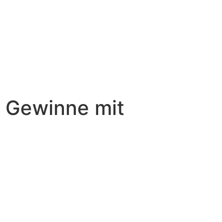
e Gewinne mit