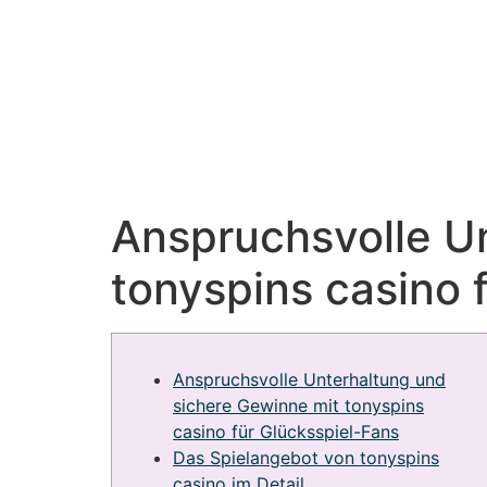
Anspruchsvolle U
tonyspins casino 
Anspruchsvolle Unterhaltung und
sichere Gewinne mit tonyspins
casino für Glücksspiel-Fans
Das Spielangebot von tonyspins
casino im Detail