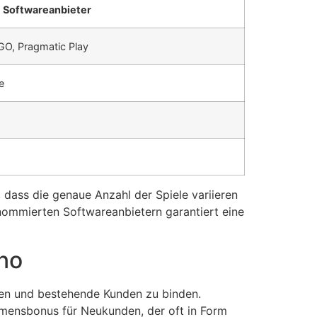
Softwareanbieter
GO, Pragmatic Play
e
, dass die genaue Anzahl der Spiele variieren
nommierten Softwareanbietern garantiert eine
no
nen und bestehende Kunden zu binden.
mmensbonus für Neukunden, der oft in Form