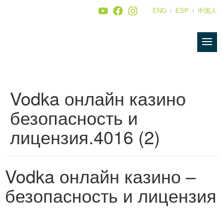
ENG
ESP
中国人
Vodka онлайн казино
безопасность и
лицензия.4016 (2)
Vodka онлайн казино –
безопасность и лицензия