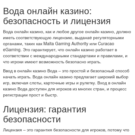
Вода онлайн казино:
безопасность и лицензия
Вода онлайн казино, как и любое другое онлайн казино, должно
иметь соответствующую лицензию, выданаe регуляторными
органами, таких как Malta Gaming Authority или Curacao
eGaming. Это гарантирует, что онлайн казино работает в
соответствии с международными стандартами и правилами, и
что игроки имеют возможность безопасно играть.
Ввод в онлайн казино Вода – это простой и безопасный способ
начать играть. Вода онлайн казино предлагает широкий выбор
игр, включая слоты, карточные игры и рулетку. Вход в онлайн
казино Вода доступен для игроков из многих стран, и процесс
регистрации прост и быстр.
Лицензия: гарантия
безопасности
Лицензия – это гарантия безопасности для игроков, потому что