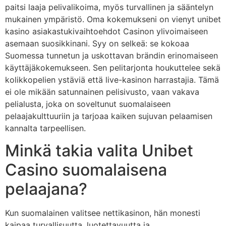
paitsi laaja pelivalikoima, myös turvallinen ja sääntelyn
mukainen ympäristö. Oma kokemukseni on vienyt unibet
kasino asiakastukivaihtoehdot Casinon ylivoimaiseen
asemaan suosikkinani. Syy on selkeä: se kokoaa
Suomessa tunnetun ja uskottavan brändin erinomaiseen
käyttäjäkokemukseen. Sen pelitarjonta houkuttelee sekä
kolikkopelien ystäviä että live-kasinon harrastajia. Tämä
ei ole mikään satunnainen pelisivusto, vaan vakava
pelialusta, joka on soveltunut suomalaiseen
pelaajakulttuuriin ja tarjoaa kaiken sujuvan pelaamisen
kannalta tarpeellisen.
Minkä takia valita Unibet
Casino suomalaisena
pelaajana?
Kun suomalainen valitsee nettikasinon, hän monesti
kaipaa turvallisuutta, luotettavuutta ja