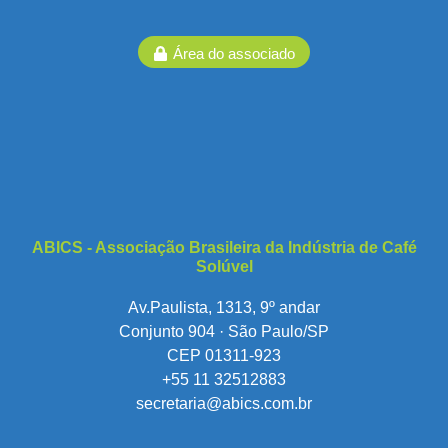
Área do associado
ABICS - Associação Brasileira da Indústria de Café
Solúvel
Av.Paulista, 1313, 9º andar
Conjunto 904 · São Paulo/SP
CEP 01311-923
+55 11 32512883
secretaria@abics.com.br