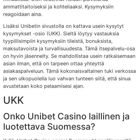
ammattitaitoiseksi ja kohteliaaksi. Kysymyksiin
reagoidaan aina.
Lisäksi Unibetin sivustolla on kattava usein kysytyt
kysymykset -osio (UKK). Sieltä löytyy vastauksia
tyypillisimpiin kysymyksiin tileistä, bonuksista,
maksutavoista ja turvallisuudesta. Tämä itsepalvelu-osa
on hyvin jäsennelty. Se mahdollistaa usein ratkaisemaan
asian ilman, että on tarpeen ottaa yhteyttä
asiakaspalveluun. Tämä kokonaisvaltainen tuki verkossa
ja sen ulkopuolella luo vahvan tunteen siitä, että sinua
avustetaan koko pelaamisesi ajan.
UKK
Onko Unibet Casino laillinen ja
luotettava Suomessa?