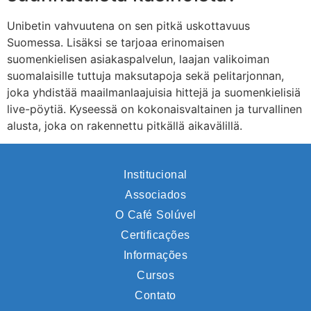
Unibetin vahvuutena on sen pitkä uskottavuus
Suomessa. Lisäksi se tarjoaa erinomaisen
suomenkielisen asiakaspalvelun, laajan valikoiman
suomalaisille tuttuja maksutapoja sekä pelitarjonnan,
joka yhdistää maailmanlaajuisia hittejä ja suomenkielisiä
live-pöytiä. Kyseessä on kokonaisvaltainen ja turvallinen
alusta, joka on rakennettu pitkällä aikavälillä.
Institucional
Associados
O Café Solúvel
Certificações
Informações
Cursos
Contato