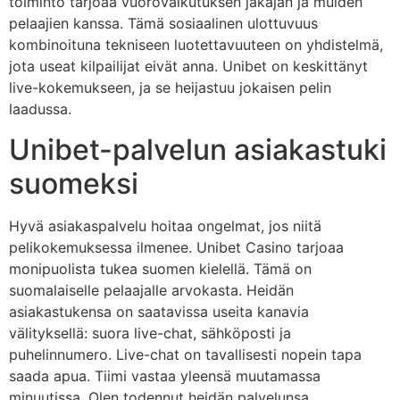
toiminto tarjoaa vuorovaikutuksen jakajan ja muiden
pelaajien kanssa. Tämä sosiaalinen ulottuvuus
kombinoituna tekniseen luotettavuuteen on yhdistelmä,
jota useat kilpailijat eivät anna. Unibet on keskittänyt
live-kokemukseen, ja se heijastuu jokaisen pelin
laadussa.
Unibet-palvelun asiakastuki
suomeksi
Hyvä asiakaspalvelu hoitaa ongelmat, jos niitä
pelikokemuksessa ilmenee. Unibet Casino tarjoaa
monipuolista tukea suomen kielellä. Tämä on
suomalaiselle pelaajalle arvokasta. Heidän
asiakastukensa on saatavissa useita kanavia
välityksellä: suora live-chat, sähköposti ja
puhelinnumero. Live-chat on tavallisesti nopein tapa
saada apua. Tiimi vastaa yleensä muutamassa
minuutissa. Olen todennut heidän palvelunsa