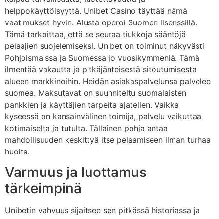
helppokäyttöisyyttä. Unibet Casino täyttää nämä
vaatimukset hyvin. Alusta operoi Suomen lisenssillä.
Tämä tarkoittaa, että se seuraa tiukkoja sääntöjä
pelaajien suojelemiseksi. Unibet on toiminut näkyvästi
Pohjoismaissa ja Suomessa jo vuosikymmeniä. Tämä
ilmentää vakautta ja pitkäjänteisestä sitoutumisesta
alueen markkinoihin. Heidän asiakaspalvelunsa palvelee
suomea. Maksutavat on suunniteltu suomalaisten
pankkien ja käyttäjien tarpeita ajatellen. Vaikka
kyseessä on kansainvälinen toimija, palvelu vaikuttaa
kotimaiselta ja tutulta. Tällainen pohja antaa
mahdollisuuden keskittyä itse pelaamiseen ilman turhaa
huolta.
Varmuus ja luottamus
tärkeimpinä
Unibetin vahvuus sijaitsee sen pitkässä historiassa ja