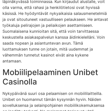
läpinäkyvässä toiminnassa. Kun kirjaudut alustalle, voit
olla varma, että rahasi ja henkilötietosi ovat hyvissä
käsissä. He hyödyntävät nykyaikaisia salausmenetelmiä
ja ovat sitoutuneet vastuulliseen pelaukseen. He antavat
työkaluja pelirajojen ja peliaikojen asettamiseen.
Suomalaisena kunnioitan sitä, että voin tarvittaessa
keskustella asiakaspalvelun kanssa äidinkielelläni. Voin
saada nopean ja asiantuntevan avun. Tämä
luottamuksen tunne on jotain, mitä uudemmat ja
vähemmän tunnetut kasinot eivät aina kykene
antamaan.
Mobiilipelaaminen Unibet
Casinolla
Nykypäivänä suuri osa pelaamisen on mobiililaitteilla.
Unibet on huomannut tämän kysynnän hyvin. Näiden
sovelluksensa ja selainpohjainen mobiilikokemuksensa