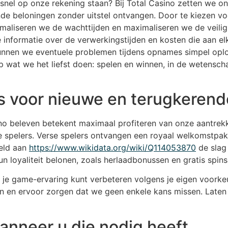
nel op onze rekening staan? Bij Total Casino zetten we on
de beloningen zonder uitstel ontvangen. Door te kiezen v
maliseren we de wachttijden en maximaliseren we de veilig
e informatie over de verwerkingstijden en kosten die aan 
unnen we eventuele problemen tijdens opnames simpel oplo
wat we het liefst doen: spelen en winnen, in de wetenscha
 voor nieuwe en terugkerend
no beleven betekent maximaal profiteren van onze aantrekk
 spelers. Verse spelers ontvangen een royaal welkomstpakk
geld aan
https://www.wikidata.org/wiki/Q114053870
de slag
n loyaliteit belonen, zoals herlaadbonussen en gratis spi
 je je game-ervaring kunt verbeteren volgens je eigen voork
n en ervoor zorgen dat we geen enkele kans missen. Late
anneer u die nodig heeft