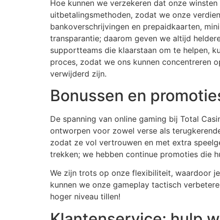
Hoe kunnen we verzekeren dat onze winsten s
uitbetalingsmethoden, zodat we onze verdien
bankoverschrijvingen en prepaidkaarten, mini
transparantie; daarom geven we altijd helder
supportteams die klaarstaan om te helpen, k
proces, zodat we ons kunnen concentreren op 
verwijderd zijn.
Bonussen en promoties
De spanning van online gaming bij Total Casi
ontworpen voor zowel verse als terugkerende
zodat ze vol vertrouwen en met extra speel
trekken; we hebben continue promoties die hu
We zijn trots op onze flexibiliteit, waardoor
kunnen we onze gameplay tactisch verbetere
hoger niveau tillen!
Klantenservice: hulp w