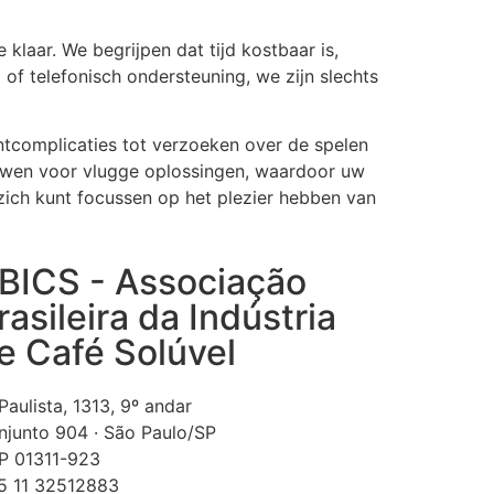
klaar. We begrijpen dat tijd kostbaar is,
 of telefonisch ondersteuning, we zijn slechts
complicaties tot verzoeken over de spelen
ouwen voor vlugge oplossingen, waardoor uw
 zich kunt focussen op het plezier hebben van
BICS - Associação
rasileira da Indústria
e Café Solúvel
Paulista, 1313, 9º andar
njunto 904 · São Paulo/SP
P 01311-923
5 11 32512883