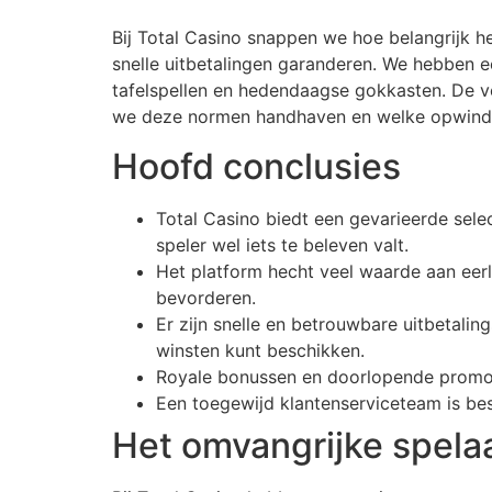
Bij Total Casino snappen we hoe belangrijk h
snelle uitbetalingen garanderen. We hebben 
tafelspellen en hedendaagse gokkasten. De ve
we deze normen handhaven en welke opwindend
Hoofd conclusies
Total Casino biedt een gevarieerde selec
speler wel iets te beleven valt.
Het platform hecht veel waarde aan eer
bevorderen.
Er zijn snelle en betrouwbare uitbetali
winsten kunt beschikken.
Royale bonussen en doorlopende promoti
Een toegewijd klantenserviceteam is besc
Het omvangrijke spelaa