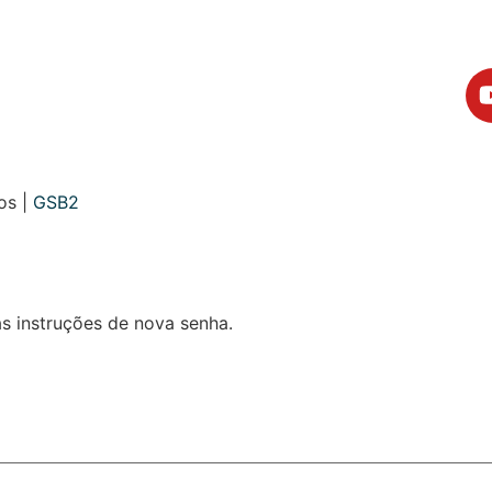
se
os |
GSB2
as instruções de nova senha.