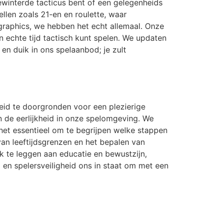
ewinterde tacticus bent of een gelegenheids
llen zoals 21-en en roulette, waar
raphics, we hebben het echt allemaal. Onze
n echte tijd tactisch kunt spelen. We updaten
en duik in ons spelaanbod; je zult
heid te doorgronden voor een plezierige
n de eerlijkheid in onze spelomgeving. We
het essentieel om te begrijpen welke stappen
van leeftijdsgrenzen en het bepalen van
k te leggen aan educatie en bewustzijn,
 en spelersveiligheid ons in staat om met een