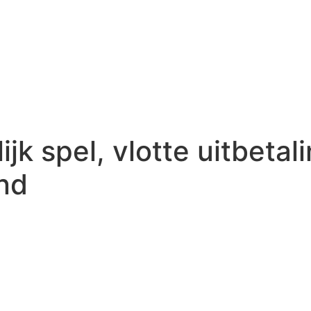
lijk spel, vlotte uitbeta
and