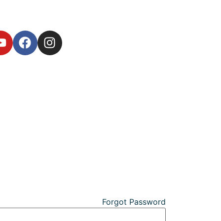
cretaria@abics.com.br
Forgot Password