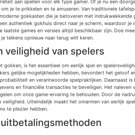
iëteit aan spellen voor elk type gamer. Of je nu een doorg
 je te prikkelen en te amuseren. Van traditionele tafelspe
moderne gokkasten die je betoveren met indrukwekkende g
en authentiek gokhuis direct naar je scherm, waardoor je i
 laatste games en versies altijd beschikbaar zijn. Doe mee 
je telkens opnieuw naar terug wilt keren.
en veiligheid van spelers
gokken, is het essentieel om eerlijk spel en spelersveilig
kkers gelijke mogelijkheden hebben, bevordert het geloof e
obabiliteit en verantwoorde spelpraktijken. Daarnaast is 
vens en financiële transacties te beveiligen. Het naleven 
tregelen om onze game-ervaring te behouden. Door de nadru
eiligheid. Uiteindelijk maakt het omarmen van eerlijk spel
no te plezier hebben.
 uitbetalingsmethoden