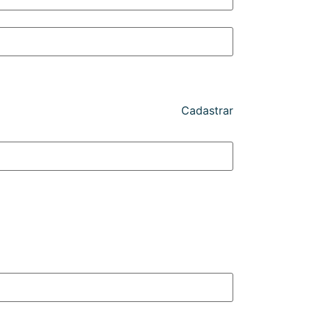
Cadastrar