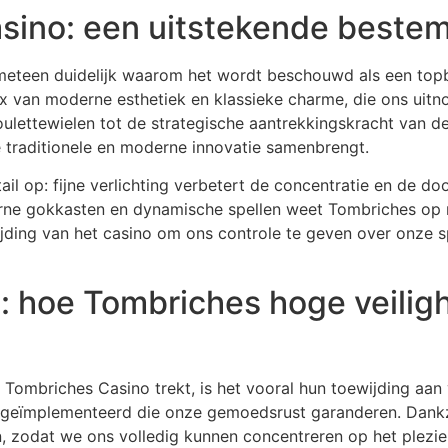
sino: een uitstekende beste
t meteen duidelijk waarom het wordt beschouwd als een to
 van moderne esthetiek en klassieke charme, die ons uitno
oulettewielen tot de strategische aantrekkingskracht van d
 traditionele en moderne innovatie samenbrengt.
l op: fijne verlichting verbetert de concentratie en de do
rne gokkasten en dynamische spellen weet Tombriches op m
ijding van het casino om ons controle te geven over onze s
op: hoe Tombriches hoge veili
ombriches Casino trekt, is het vooral hun toewijding aan ve
 geïmplementeerd die onze gemoedsrust garanderen. Dank
 zodat we ons volledig kunnen concentreren op het plezie