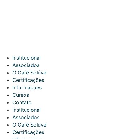
Institucional
Associados
O Café Solúvel
Certificações
Informações
Cursos
Contato
Institucional
Associados
O Café Solúvel
Certificações