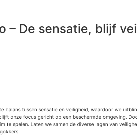
– De sensatie, blijf veil
e balans tussen sensatie en veiligheid, waardoor we uitbl
 blijft onze focus gericht op een beschermde omgeving. D
im te spelen. Laten we samen de diverse lagen van veiligh
gokkers.