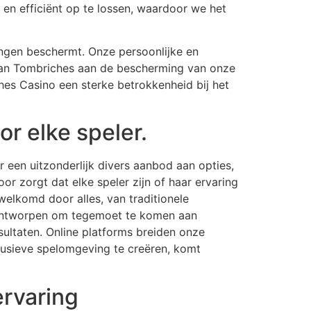
 en efficiënt op te lossen, waardoor we het
ingen beschermt. Onze persoonlijke en
van Tombriches aan de bescherming van onze
hes Casino een sterke betrokkenheid bij het
r elke speler.
 een uitzonderlijk divers aanbod aan opties,
r zorgt dat elke speler zijn of haar ervaring
elkomd door alles, van traditionele
is ontworpen om tegemoet te komen aan
ultaten. Online platforms breiden onze
lusieve spelomgeving te creëren, komt
ervaring