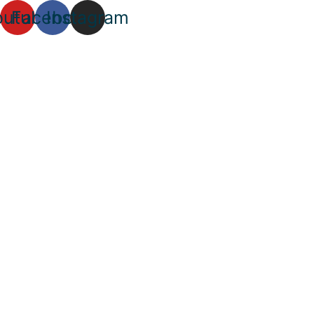
Ir
outube
Facebook
Instagram
para
o
conteúdo