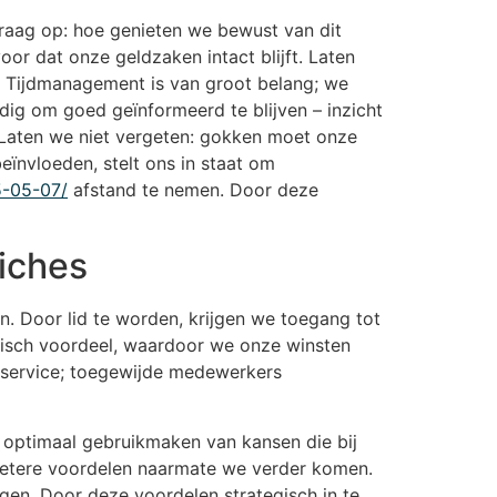
raag op: hoe genieten we bewust van dit
oor dat onze geldzaken intact blijft. Laten
. Tijdmanagement is van groot belang; we
dig om goed geïnformeerd te blijven – inzicht
 Laten we niet vergeten: gokken moet onze
beïnvloeden, stelt ons in staat om
5-05-07/
afstand te nemen. Door deze
iches
n. Door lid te worden, krijgen we toegang tot
egisch voordeel, waardoor we onze winsten
service; toegewijde medewerkers
 optimaal gebruikmaken van kansen die bij
betere voordelen naarmate we verder komen.
gen. Door deze voordelen strategisch in te