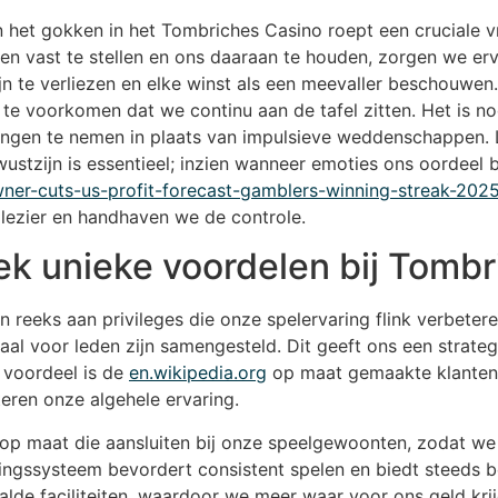
het gokken in het Tombriches Casino roept een cruciale v
ten vast te stellen en ons daaraan te houden, zorgen we erv
n te verliezen en elke winst als een meevaller beschouwen
te voorkomen dat we continu aan de tafel zitten. Het is no
singen te nemen in plaats van impulsieve weddenschappen.
ewustzijn is essentieel; inzien wanneer emoties ons oordeel 
wner-cuts-us-profit-forecast-gamblers-winning-streak-202
plezier en handhaven we de controle.
k unieke voordelen bij Tombr
reeks aan privileges die onze spelervaring flink verbetere
aal voor leden zijn samengesteld. Dit geeft ons een strat
k voordeel is de
en.wikipedia.org
op maat gemaakte klanten
ren onze algehele ervaring.
p maat die aansluiten bij onze speelgewoonten, zodat we
ingssysteem bevordert consistent spelen en biedt steeds 
lde faciliteiten, waardoor we meer waar voor ons geld krij