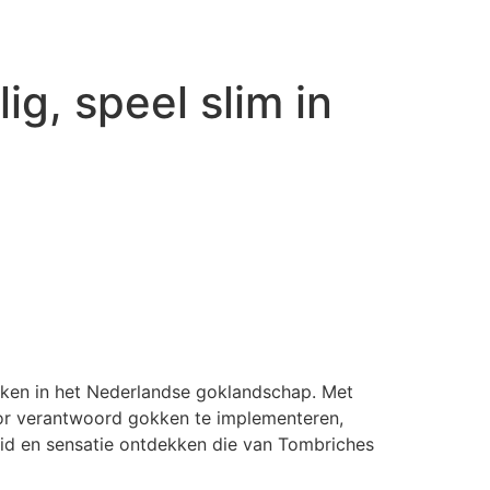
ig, speel slim in
inken in het Nederlandse goklandschap. Met
oor verantwoord gokken te implementeren,
eid en sensatie ontdekken die van Tombriches