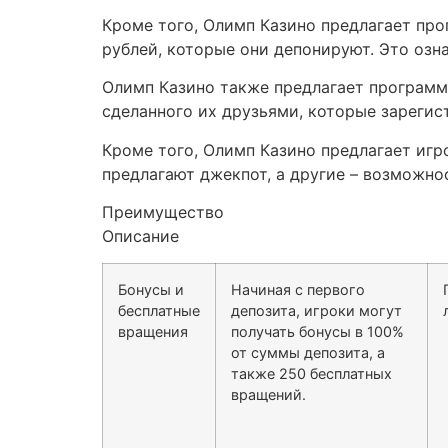
Кроме того, Олимп Казино предлагает про
рублей, которые они депонируют. Это озна
Олимп Казино также предлагает программ
сделанного их друзьями, которые зарегис
Кроме того, Олимп Казино предлагает игр
предлагают джекпот, а другие – возможно
Преимущество
Описание
Бонусы и
Начиная с первого
бесплатные
депозита, игроки могут
вращения
получать бонусы в 100%
от суммы депозита, а
также 250 бесплатных
вращений.