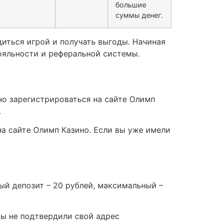
большие
суммы денег.
иться игрой и получать выгоды. Начиная
лояльности и реферальной системы.
но зарегистрироваться на сайте Олимп
.
на сайте Олимп Казино. Если вы уже имели
ый депозит – 20 рублей, максимальный –
вы не подтвердили свой адрес