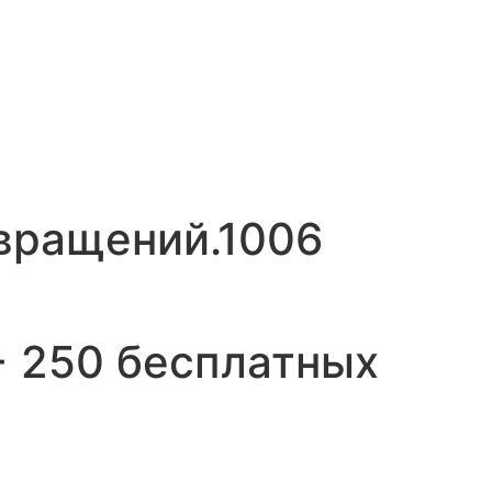
вращений.1006
+ 250 бесплатных