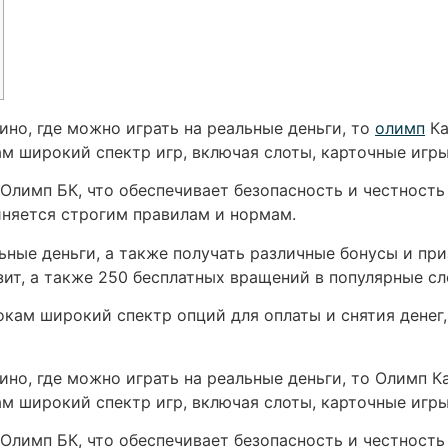
ино, где можно играть на реальные деньги, то
олимп
Ка
м широкий спектр игр, включая слоты, карточные игры
Олимп БК, что обеспечивает безопасность и честность
иняется строгим правилам и нормам.
ьные деньги, а также получать различные бонусы и пр
зит, а также 250 бесплатных вращений в популярные сл
окам широкий спектр опций для оплаты и снятия денег
но, где можно играть на реальные деньги, то Олимп К
м широкий спектр игр, включая слоты, карточные игры
Олимп БК, что обеспечивает безопасность и честность