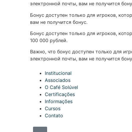
электронной почты, вам не получится бону
Бонус доступен только для игроков, кото
вам не получится бонус.
Бонус доступен только для игроков, кото
100 000 рублей.
Важно, что бонус доступен только для иг
электронной почты, вам не получится бону
Institucional
Associados
O Café Solúvel
Certificações
Informações
Cursos
Contato