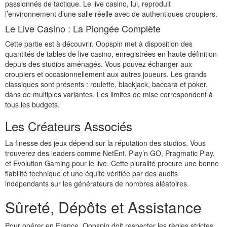
passionnés de tactique. Le live casino, lui, reproduit
l’environnement d’une salle réelle avec de authentiques croupiers.
Le Live Casino : La Plongée Complète
Cette partie est à découvrir. Oopspin met à disposition des
quantités de tables de live casino, enregistrées en haute définition
depuis des studios aménagés. Vous pouvez échanger aux
croupiers et occasionnellement aux autres joueurs. Les grands
classiques sont présents : roulette, blackjack, baccara et poker,
dans de multiples variantes. Les limites de mise correspondent à
tous les budgets.
Les Créateurs Associés
La finesse des jeux dépend sur la réputation des studios. Vous
trouverez des leaders comme NetEnt, Play’n GO, Pragmatic Play,
et Evolution Gaming pour le live. Cette pluralité procure une bonne
fiabilité technique et une équité vérifiée par des audits
indépendants sur les générateurs de nombres aléatoires.
Sûreté, Dépôts et Assistance
Pour opérer en France, Oopspin doit respecter les règles strictes