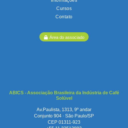
Informações
Cursos
Contato
Área do associado
ABICS - Associação Brasileira da Indústria de Café
Solúvel
Av.Paulista, 1313, 9º andar
Conjunto 904 · São Paulo/SP
CEP 01311-923