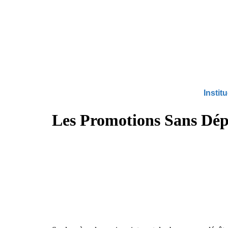
Instit
Les Promotions Sans Dép