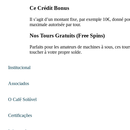
Ce Crédit Bonus
Il s’agit d’un montant fixe, par exemple 10€, donné pour
maximale autorisée par tour.
Nos Tours Gratuits (Free Spins)
Parfaits pour les amateurs de machines à sous, ces tours
toucher à votre propre solde.
Institucional
Associados
O Café Solúvel
Certificações