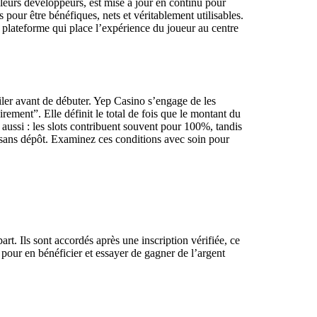
illeurs développeurs, est mise à jour en continu pour
 pour être bénéfiques, nets et véritablement utilisables.
 plateforme qui place l’expérience du joueur au centre
miler avant de débuter. Yep Casino s’engage de les
ment”. Elle définit le total de fois que le montant du
e aussi : les slots contribuent souvent pour 100%, tandis
us sans dépôt. Examinez ces conditions avec soin pour
t. Ils sont accordés après une inscription vérifiée, ce
 pour en bénéficier et essayer de gagner de l’argent