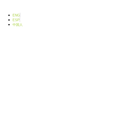
Ir
para
o
ENG
conteúdo
ESP
中国人