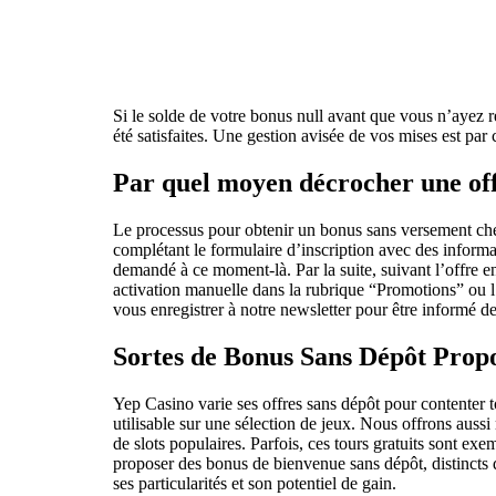
Si le solde de votre bonus null avant que vous n’ayez re
été satisfaites. Une gestion avisée de vos mises est par 
Par quel moyen décrocher une off
Le processus pour obtenir un bonus sans versement che
complétant le formulaire d’inscription avec des informat
demandé à ce moment-là. Par la suite, suivant l’offre e
activation manuelle dans la rubrique “Promotions” ou 
vous enregistrer à notre newsletter pour être informé de
Sortes de Bonus Sans Dépôt Prop
Yep Casino varie ses offres sans dépôt pour contenter t
utilisable sur une sélection de jeux. Nous offrons auss
de slots populaires. Parfois, ces tours gratuits sont ex
proposer des bonus de bienvenue sans dépôt, distincts d
ses particularités et son potentiel de gain.