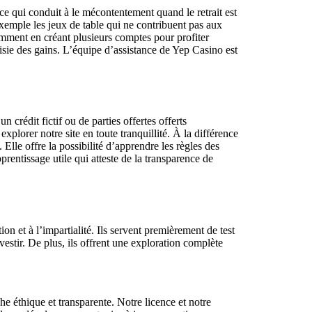
ce qui conduit à le mécontentement quand le retrait est
exemple les jeux de table qui ne contribuent pas aux
amment en créant plusieurs comptes pour profiter
ie des gains. L’équipe d’assistance de Yep Casino est
crédit fictif ou de parties offertes offerts
xplorer notre site en toute tranquillité. À la différence
Elle offre la possibilité d’apprendre les règles des
rentissage utile qui atteste de la transparence de
on et à l’impartialité. Ils servent premièrement de test
vestir. De plus, ils offrent une exploration complète
e éthique et transparente. Notre licence et notre