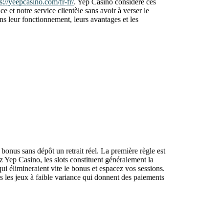
s://yeepcasino.com/fr-fr/
. Yep Casino considère ces
 et notre service clientèle sans avoir à verser le
s leur fonctionnement, leurs avantages et les
bonus sans dépôt un retrait réel. La première règle est
ez Yep Casino, les slots constituent généralement la
 qui élimineraient vite le bonus et espacez vos sessions.
as les jeux à faible variance qui donnent des paiements