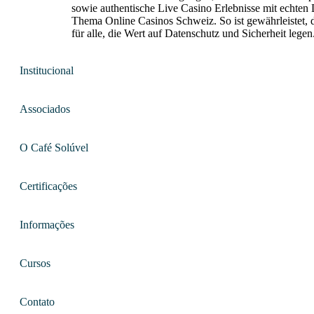
sowie authentische Live Casino Erlebnisse mit echten
Thema Online Casinos Schweiz. So ist gewährleistet, d
für alle, die Wert auf Datenschutz und Sicherheit legen
Institucional
Associados
O Café Solúvel
Certificações
Informações
Cursos
Contato