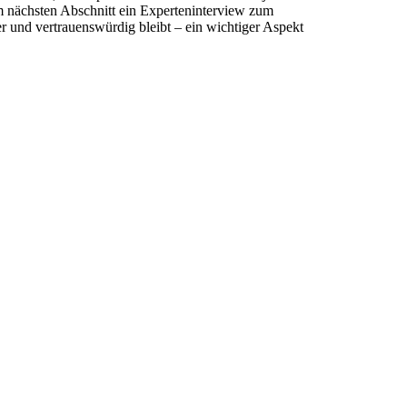
m nächsten Abschnitt ein Experteninterview zum
r und vertrauenswürdig bleibt – ein wichtiger Aspekt