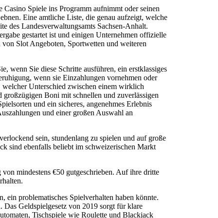
ne Casino Spiele ins Programm aufnimmt oder seinen
 ebnen. Eine amtliche Liste, die genau aufzeigt, welche
 Seite des Landesverwaltungsamts Sachsen-Anhalt.
be gestartet ist und einigen Unternehmen offizielle
en von Slot Angeboten, Sportwetten und weiteren
, wenn Sie diese Schritte ausführen, ein erstklassiges
 Beruhigung, wenn sie Einzahlungen vornehmen oder
, welcher Unterschied zwischen einem wirklich
d großzügigen Boni mit schnellen und zuverlässigen
 Spielsorten und ein sicheres, angenehmes Erlebnis
en Auszahlungen und einer großen Auswahl an
 verlockend sein, stundenlang zu spielen und auf große
ck sind ebenfalls beliebt im schweizerischen Markt
 von mindestens €50 gutgeschrieben. Auf ihre dritte
rhalten.
n, ein problematisches Spielverhalten haben könnte.
. Das Geldspielgesetz von 2019 sorgt für klare
automaten, Tischspiele wie Roulette und Blackjack