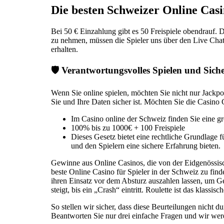
Die besten Schweizer Online Casi
Bei 50 € Einzahlung gibt es 50 Freispiele obendrauf. 
zu nehmen, müssen die Spieler uns über den Live Chat
erhalten.
🛡️ Verantwortungsvolles Spielen und Siche
Wenn Sie online spielen, möchten Sie nicht nur Jackp
Sie und Ihre Daten sicher ist. Möchten Sie die Casin
Im Casino online der Schweiz finden Sie eine g
100% bis zu 1000€ + 100 Freispiele
Dieses Gesetz bietet eine rechtliche Grundlage f
und den Spielern eine sichere Erfahrung bieten.
Gewinne aus Online Casinos, die von der Eidgenössisch
beste Online Casino für Spieler in der Schweiz zu fi
ihren Einsatz vor dem Absturz auszahlen lassen, um G
steigt, bis ein „Crash“ eintritt. Roulette ist das klass
So stellen wir sicher, dass diese Beurteilungen nicht 
Beantworten Sie nur drei einfache Fragen und wir werde