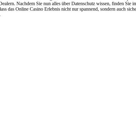
 Dealern. Nachdem Sie nun alles über Datenschutz wissen, finden Sie i
ass das Online Casino Erlebnis nicht nur spannend, sondern auch siche
.