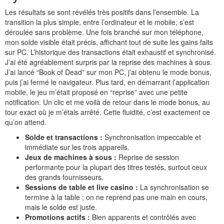
Les résultats se sont révélés très positifs dans l’ensemble. La
transition la plus simple, entre l’ordinateur et le mobile, s’est
déroulée sans problème. Une fois branché sur mon téléphone,
mon solde visible était précis, affichant tout de suite les gains faits
sur PC. L’historique des transactions était exhaustif et synchronisé.
J’ai été agréablement surpris par la reprise des machines à sous.
J’ai lancé “Book of Dead” sur mon PC, j’ai obtenu le mode bonus,
puis j’ai fermé le navigateur. Plus tard, en démarrant l’application
mobile, le jeu m’était proposé en “reprise” avec une petite
notification. Un clic et me voilà de retour dans le mode bonus, au
tour exact où je m’étais arrêté. Cette fluidité, c’est exactement ce
qu’on attend.
Solde et transactions :
Synchronisation impeccable et
immédiate sur les trois appareils.
Jeux de machines à sous :
Reprise de session
performante pour la plupart des titres testés, surtout ceux
des grands fournisseurs.
Sessions de table et live casino :
La synchronisation se
termine à la table ; on ne reprend pas une main en cours,
mais le solde est juste.
Promotions actifs :
Bien apparents et contrôlés avec