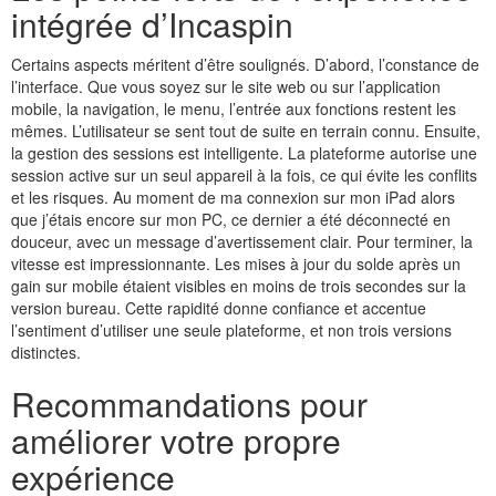
intégrée d’Incaspin
Certains aspects méritent d’être soulignés. D’abord, l’constance de
l’interface. Que vous soyez sur le site web ou sur l’application
mobile, la navigation, le menu, l’entrée aux fonctions restent les
mêmes. L’utilisateur se sent tout de suite en terrain connu. Ensuite,
la gestion des sessions est intelligente. La plateforme autorise une
session active sur un seul appareil à la fois, ce qui évite les conflits
et les risques. Au moment de ma connexion sur mon iPad alors
que j’étais encore sur mon PC, ce dernier a été déconnecté en
douceur, avec un message d’avertissement clair. Pour terminer, la
vitesse est impressionnante. Les mises à jour du solde après un
gain sur mobile étaient visibles en moins de trois secondes sur la
version bureau. Cette rapidité donne confiance et accentue
l’sentiment d’utiliser une seule plateforme, et non trois versions
distinctes.
Recommandations pour
améliorer votre propre
expérience