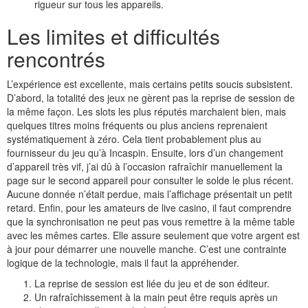
rigueur sur tous les appareils.
Les limites et difficultés
rencontrés
L’expérience est excellente, mais certains petits soucis subsistent.
D’abord, la totalité des jeux ne gèrent pas la reprise de session de
la même façon. Les slots les plus réputés marchaient bien, mais
quelques titres moins fréquents ou plus anciens reprenaient
systématiquement à zéro. Cela tient probablement plus au
fournisseur du jeu qu’à Incaspin. Ensuite, lors d’un changement
d’appareil très vif, j’ai dû à l’occasion rafraîchir manuellement la
page sur le second appareil pour consulter le solde le plus récent.
Aucune donnée n’était perdue, mais l’affichage présentait un petit
retard. Enfin, pour les amateurs de live casino, il faut comprendre
que la synchronisation ne peut pas vous remettre à la même table
avec les mêmes cartes. Elle assure seulement que votre argent est
à jour pour démarrer une nouvelle manche. C’est une contrainte
logique de la technologie, mais il faut la appréhender.
La reprise de session est liée du jeu et de son éditeur.
Un rafraîchissement à la main peut être requis après un