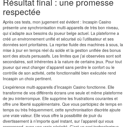
Résultat final : une promesse
respectée
Après ces tests, mon jugement est évident : Incaspin Casino
présente une synchronisation multi-appareils de très bon niveau,
qui s’adapte aux besoins du joueur belge actuel. La plateforme a
créé un environnement unifié et sécurisé où l’utilisateur et ses
données sont prioritaires. La reprise fluide des machines à sous, la
mise à jour en temps réel du solde et la gestion unifiée des bonus
sont des atouts persuasifs. Les limites que j’ai observées sont soit
secondaires, soit inhérentes à la nature de certains jeux. Pour tout
joueur qui veut changer d’appareil sans perdre le confort ou le
contrôle de son activité, cette fonctionnalité bien exécutée rend
Incaspin un choix pertinent.
L’expérience multi-appareils d’Incaspin Casino fonctionne. Elle
transforme de vos différents écrans une seule et même plateforme
de jeu ininterrompue. Elle supprime les frustrations courantes et
offre une liberté supplémentaire. Que vous participiez de temps en
temps ou très fréquemment, cette synchronisation discrète ajoute
une vraie valeur. Elle vous offre la possibilité de jouir du
divertissement à n’importe quel instant, sur l’appareil qui vous
correspond, avec une vraie sérénité. C’est un pari technologique