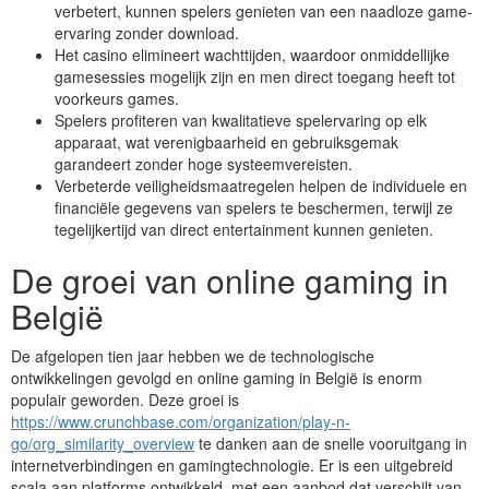
verbetert, kunnen spelers genieten van een naadloze game-
ervaring zonder download.
Het casino elimineert wachttijden, waardoor onmiddellijke
gamesessies mogelijk zijn en men direct toegang heeft tot
voorkeurs games.
Spelers profiteren van kwalitatieve spelervaring op elk
apparaat, wat verenigbaarheid en gebruiksgemak
garandeert zonder hoge systeemvereisten.
Verbeterde veiligheidsmaatregelen helpen de individuele en
financiële gegevens van spelers te beschermen, terwijl ze
tegelijkertijd van direct entertainment kunnen genieten.
De groei van online gaming in
België
De afgelopen tien jaar hebben we de technologische
ontwikkelingen gevolgd en online gaming in België is enorm
populair geworden. Deze groei is
https://www.crunchbase.com/organization/play-n-
go/org_similarity_overview
te danken aan de snelle vooruitgang in
internetverbindingen en gamingtechnologie. Er is een uitgebreid
scala aan platforms ontwikkeld, met een aanbod dat verschilt van