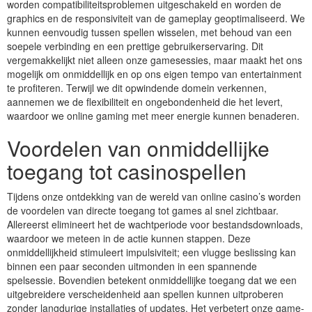
worden compatibiliteitsproblemen uitgeschakeld en worden de
graphics en de responsiviteit van de gameplay geoptimaliseerd. We
kunnen eenvoudig tussen spellen wisselen, met behoud van een
soepele verbinding en een prettige gebruikerservaring. Dit
vergemakkelijkt niet alleen onze gamesessies, maar maakt het ons
mogelijk om onmiddellijk en op ons eigen tempo van entertainment
te profiteren. Terwijl we dit opwindende domein verkennen,
aannemen we de flexibiliteit en ongebondenheid die het levert,
waardoor we online gaming met meer energie kunnen benaderen.
Voordelen van onmiddellijke
toegang tot casinospellen
Tijdens onze ontdekking van de wereld van online casino’s worden
de voordelen van directe toegang tot games al snel zichtbaar.
Allereerst elimineert het de wachtperiode voor bestandsdownloads,
waardoor we meteen in de actie kunnen stappen. Deze
onmiddellijkheid stimuleert impulsiviteit; een vlugge beslissing kan
binnen een paar seconden uitmonden in een spannende
spelsessie. Bovendien betekent onmiddellijke toegang dat we een
uitgebreidere verscheidenheid aan spellen kunnen uitproberen
zonder langdurige installaties of updates. Het verbetert onze game-