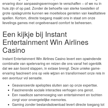
ervaring door aanpassingsvermogen te verschaffen – of we nu in
huis zijn of op pad. Zonder de behoefte van sterke toestellen of
grote opslagruimte kunnen we moeiteloos genieten van kwalitatieve
spellen. Kortom, directe toegang maakt ons in staat om onze
lievelings games met ongeëvenaard comfort te beheersen.
Een kijkje bij Instant
Entertainment Win Airlines
Casino
Instant Entertainment Win Airlines Casino levert een opwindende
combinatie van spelervaring en reizen die ons vanaf het ogenblik
dat we aan boord stappen, in extase brengt. Deze unieke game-
ervaring fascineert ons op vele wijzen en transformeert onze reis in
een avontuur vol sensatie.
Geavanceerde spelopties sluiten aan op onze expertise.
Fascinerende sociale interacties verhogen ons genot.
Een naadloze samenvoeging van entertainment en tochten
zorgt voor onvergetelijke memories.
Gaming zonder bestandsdownload levert directe toegang tot