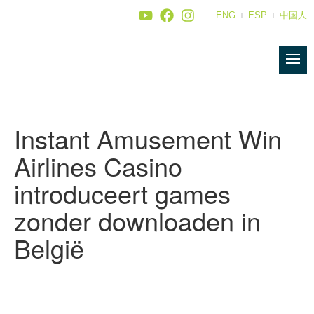
ENG
ESP
中国人
Instant Amusement Win
Airlines Casino
introduceert games
zonder downloaden in
België