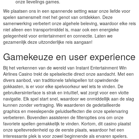
onze lievelings games.
We plaatsen ons in een spannende setting waar onze liefde voor
spelen samensmelt met het genot van ontdekken. Deze
samenwerking verbetert onze algehele beleving, waardoor elke reis
niet alleen een transportmiddel is, maar ook een energieke
gelegenheid voor entertainment en connectie. Laten we
gezamenlijk deze uitzonderlijke reis aangaan!
Gamekeuze en user experience
Bij het verkennen van de wereld van Instant Entertainment Win
Airlines Casino trekt de spelselectie direct onze aandacht. Met een
divers aanbod, van traditionele tafelspellen tot opwindende
gokkasten, is er voor elke spelvoorkeur wel iets te vinden. De
gebruikersinterface is strak en intuïtief, wat zorgt voor een vlotte
navigatie. Elk spel start snel, waardoor we onmiddellijk aan de slag
kunnen zonder vertraging. We waarderen de gedetailleerde
graphics en meeslepende geluidseffecten die onze spelervaring
verbeteren. Bovendien assisteren de filteropties ons om onze
favoriete spellen gemakkelijk te vinden. Kortom, dit casino plaatst
onze speltevredenheid op de eerste plaats, waardoor het een
interessante plek is voor zowel beginnende als ervaren spelers.