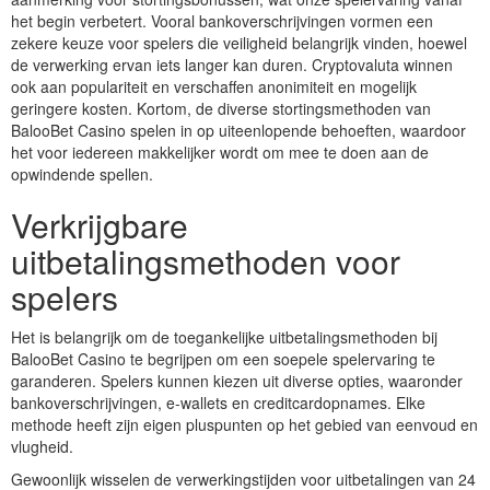
het begin verbetert. Vooral bankoverschrijvingen vormen een
zekere keuze voor spelers die veiligheid belangrijk vinden, hoewel
de verwerking ervan iets langer kan duren. Cryptovaluta winnen
ook aan populariteit en verschaffen anonimiteit en mogelijk
geringere kosten. Kortom, de diverse stortingsmethoden van
BalooBet Casino spelen in op uiteenlopende behoeften, waardoor
het voor iedereen makkelijker wordt om mee te doen aan de
opwindende spellen.
Verkrijgbare
uitbetalingsmethoden voor
spelers
Het is belangrijk om de toegankelijke uitbetalingsmethoden bij
BalooBet Casino te begrijpen om een soepele spelervaring te
garanderen. Spelers kunnen kiezen uit diverse opties, waaronder
bankoverschrijvingen, e-wallets en creditcardopnames. Elke
methode heeft zijn eigen pluspunten op het gebied van eenvoud en
vlugheid.
Gewoonlijk wisselen de verwerkingstijden voor uitbetalingen van 24