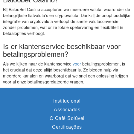
Bij BalooBet Casino accepteren we meerdere valuta, waaronder de
belangrijkste fiatvaluta’s en cryptovaluta. Dankzij de onophoudelijke
integratie van cryptovaluta verloopt de snelle valutaconversie
zonder problemen, wat onze totale spelervaring en flexibiliteit in
betaalopties verhoogt.
Is er klantenservice beschikbaar voor
betalingsproblemen?
Als we kijken naar de klantenservice
voor
betalingsproblemen, is
het cruciaal dat deze altijd beschikbaar is. Ze bieden hulp via
meerdere kanalen en waarborgt dat we snel een oplossing krijgen
voor al onze betalingsgerelateerde vragen.
Institucional
Associados
O Café Solúvel
Certificações