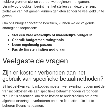
heldere grenzen stellen voordat we beginnen met gamen.
Verantwoord gokken begint met het stellen van deze grenzen,
zodat we van het gamen kunnen genieten zonder te veel geld uit te
geven.
Om ons budget effectief te bewaken, kunnen we de volgende
strategieën toepassen:
Stel een vast weekelijks of maandelijks budget in
Gebruik budgetmonitoringtools
Neem regelmatig pauzes
Pas de limieten indien nodig aan
Veelgestelde vragen
Zijn er kosten verbonden aan het
gebruik van specifieke betaalmethoden?
Bij het bekijken van bankopties moeten we rekening houden met de
transactiekosten die aan specifieke betaalmethoden verbonden
zijn. Het is essentieel om deze kosten te onderzoeken om onze
algehele ervaring te verbeteren en onze financiën efficiënt te
beheren tijdens het gamen.