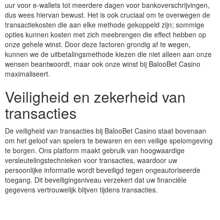
uur voor e-wallets tot meerdere dagen voor bankoverschrijvingen,
dus wees hiervan bewust. Het is ook cruciaal om te overwegen de
transactiekosten die aan elke methode gekoppeld zijn; sommige
opties kunnen kosten met zich meebrengen die effect hebben op
onze gehele winst. Door deze factoren grondig af te wegen,
kunnen we de uitbetalingsmethode kiezen die niet alleen aan onze
wensen beantwoordt, maar ook onze winst bij BalooBet Casino
maximaliseert.
Veiligheid en zekerheid van
transacties
De veiligheid van transacties bij BalooBet Casino staat bovenaan
om het geloof van spelers te bewaren en een veilige spelomgeving
te borgen. Ons platform maakt gebruik van hoogwaardige
versleutelingstechnieken voor transacties, waardoor uw
persoonlijke informatie wordt beveiligd tegen ongeautoriseerde
toegang. Dit beveiligingsniveau verzekert dat uw financiële
gegevens vertrouwelijk blijven tijdens transacties.