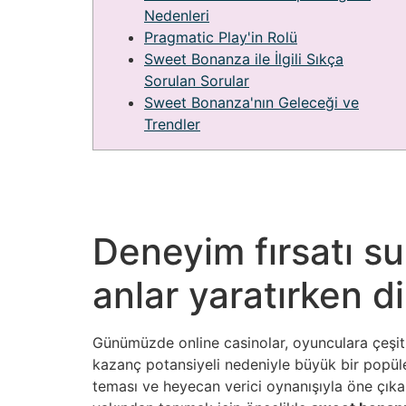
Nedenleri
Pragmatic Play'in Rolü
Sweet Bonanza ile İlgili Sıkça
Sorulan Sorular
Sweet Bonanza'nın Geleceği ve
Trendler
Deneyim fırsatı 
anlar yaratırken di
Günümüzde online casinolar, oyunculara çeşitl
kazanç potansiyeli nedeniyle büyük bir popüle
teması ve heyecan verici oynanışıyla öne çıka