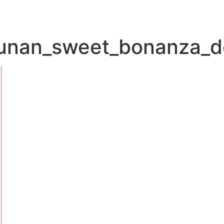
sunan_sweet_bonanza_de