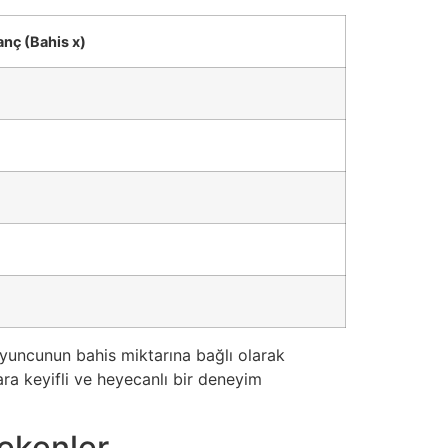
nç (Bahis x)
oyuncunun bahis miktarına bağlı olarak
ra keyifli ve heyecanlı bir deneyim
ekenler