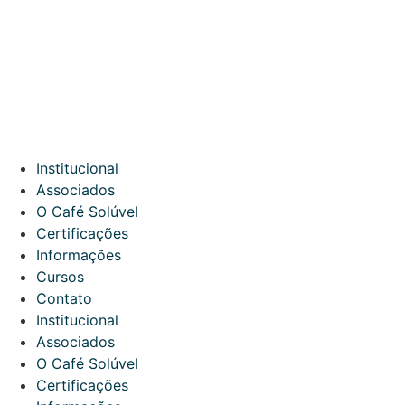
Institucional
Associados
O Café Solúvel
Certificações
Informações
Cursos
Contato
Institucional
Associados
O Café Solúvel
Certificações