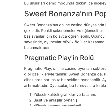
Bu unsurları demo modunda dikkatlice inceleye
Sweet Bonanza'nın Popü
Sweet Bonanza'nın online casino dünyasında bu
çekicidir. Renkli şekerlemeler ve eğlenceli sem
başlayanlar için kolayca öğrenilebilir. Üçünc
sayesinde, oyuncular büyük ödüller kazanma şan
bulunmaktadır.
Pragmatic Play'in Rolü
Pragmatic Play, online casino oyunları sektörü
gibi özellikleriyle tanınır. Sweet Bonanza da,
cihazlarda sorunsuz bir şekilde oynanabilir. A
artırmaktadır. Oyuncular, bu turnuvalara katıl
Yüksek kaliteli grafikler ve tasarım.
Basit ve anlaşılır oynanış.
Yüksek kazanç potansiyeli.