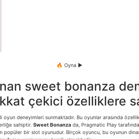
🔥 Oyna ▶️
sunan sweet bonanza de
kkat çekici özelliklere 
i oyun deneyimleri sunmaktadır. Bu oyunlar arasında özellik
rliğe sahiptir.
Sweet Bonanza
da, Pragmatic Play tarafından g
n popüler bir slot oyunudur. Birçok oyuncu, bu oyunun dinam