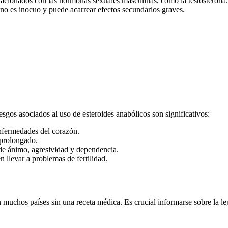
elacionados con las hormonas sexuales masculinas, como la testosterona
no es inocuo y puede acarrear efectos secundarios graves.
esgos asociados al uso de esteroides anabólicos son significativos:
nfermedades del corazón.
 prolongado.
 de ánimo, agresividad y dependencia.
 llevar a problemas de fertilidad.
 muchos países sin una receta médica. Es crucial informarse sobre la leg