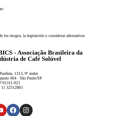
mo:
los riesgos, la legislación y considerar alternativas
ICS - Associação Brasileira da
dústria de Café Solúvel
Paulista, 1313, 9º andar
junto 904 · São Paulo/SP
 01311-923
 11 32512883
retaria@abics.com.br