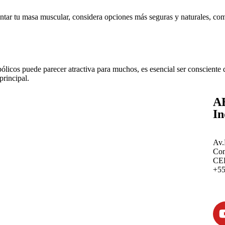
entar tu masa muscular, considera opciones más seguras y naturales, co
icos puede parecer atractiva para muchos, es esencial ser consciente de 
principal.
AB
In
Av.
Con
CEP
+55
sec