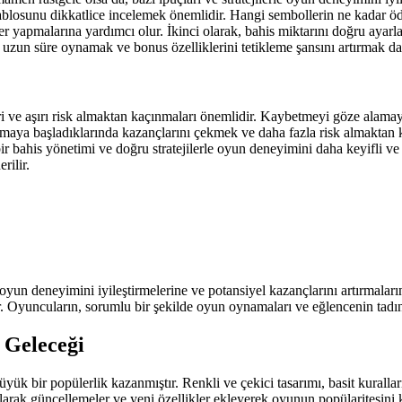
blosunu dikkatlice incelemek önemlidir. Hangi sembollerin ne kadar öde
ler yapmalarına yardımcı olur. İkinci olarak, bahis miktarını doğru ayar
uzun süre oynamak ve bonus özelliklerini tetikleme şansını artırmak dah
ri ve aşırı risk almaktan kaçınmaları önemlidir. Kaybetmeyi göze alamay
maya başladıklarında kazançlarını çekmek ve daha fazla risk almaktan ka
 bir bahis yönetimi ve doğru stratejilerle oyun deneyimini daha keyifl
rilir.
 oyun deneyimini iyileştirmelerine ve potansiyel kazançlarını artırmalar
. Oyuncuların, sorumlu bir şekilde oyun oynamaları ve eğlencenin tadın
 Geleceği
yük bir popülerlik kazanmıştır. Renkli ve çekici tasarımı, basit kurallar
 olarak güncellemeler ve yeni özellikler ekleyerek oyunun popülaritesini