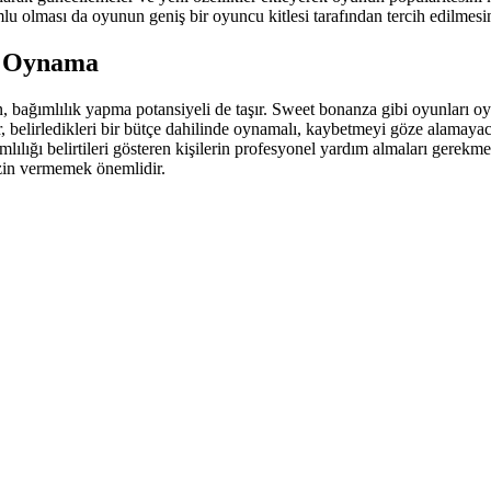
lu olması da oyunun geniş bir oyuncu kitlesi tarafından tercih edilmesi
n Oynama
ken, bağımlılık yapma potansiyeli de taşır. Sweet bonanza gibi oyunları
ar, belirledikleri bir bütçe dahilinde oynamalı, kaybetmeyi göze alama
ımlılığı belirtileri gösteren kişilerin profesyonel yardım almaları gerek
izin vermemek önemlidir.