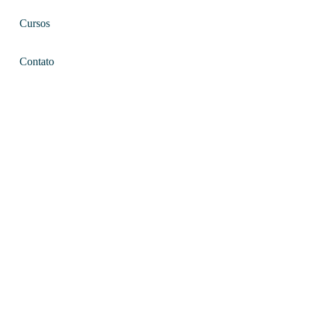
Cursos
Contato