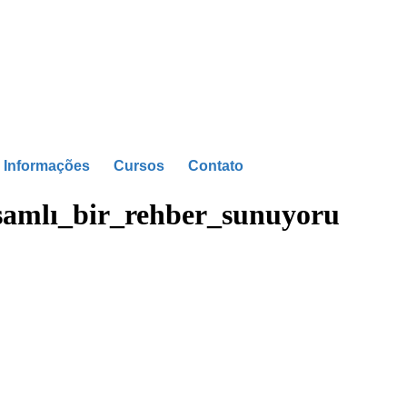
Informações
Cursos
Contato
samlı_bir_rehber_sunuyoru