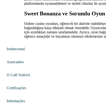
platformlarda oynanabilmesi ve mobil cihazlar ile uyum
Sweet Bonanza ve Sorumlu Oyu
Online casino oyunları, eğlenceli bir aktivite olabilir
bağımlılığına karşı dikkatli olmak önemlidir. Oyuncul
için ayırdıkları zamanı sınırlamalıdır. Ayrıca, oyun bağ
eğlence amaçlıdır ve hayatınızı olumsuz etkilemesine 
Institucional
Associados
O Café Solúvel
Certificações
Informações