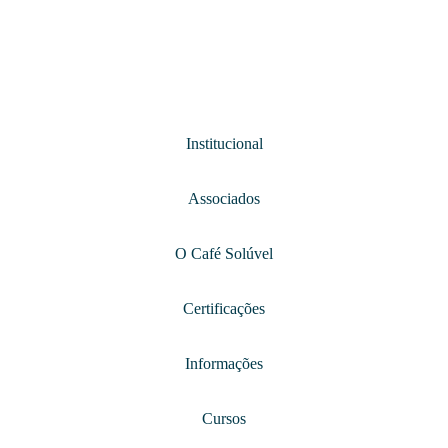
Institucional
Associados
O Café Solúvel
Certificações
Informações
Cursos