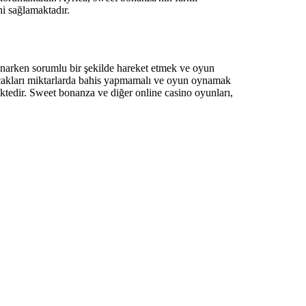
ni sağlamaktadır.
 oynarken sorumlu bir şekilde hareket etmek ve oyun
yacakları miktarlarda bahis yapmamalı ve oyun oynamak
mektedir. Sweet bonanza ve diğer online casino oyunları,