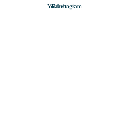
Youtube
Facebook
Instagram