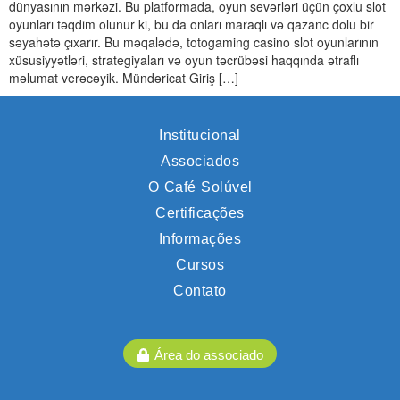
dünyasının mərkəzi. Bu platformada, oyun sevərləri üçün çoxlu slot
oyunları təqdim olunur ki, bu da onları maraqlı və qazanc dolu bir
səyahətə çıxarır. Bu məqalədə, totogaming casino slot oyunlarının
xüsusiyyətləri, strategiyaları və oyun təcrübəsi haqqında ətraflı
məlumat verəcəyik. Mündəricat Giriş […]
Institucional
Associados
O Café Solúvel
Certificações
Informações
Cursos
Contato
Área do associado