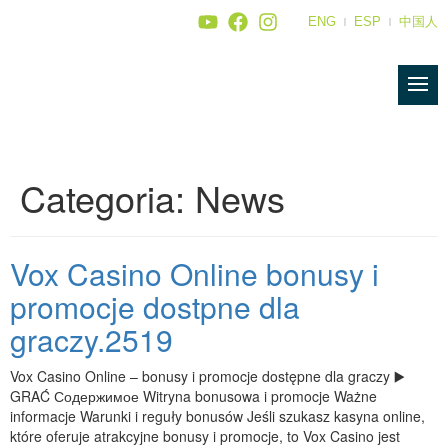
ENG
ESP
中国人
Categoria:
News
Vox Casino Online bonusy i
promocje dostpne dla
graczy.2519
Vox Casino Online – bonusy i promocje dostępne dla graczy ▶️
GRAĆ Содержимое Witryna bonusowa i promocje Ważne
informacje Warunki i reguły bonusów Jeśli szukasz kasyna online,
które oferuje atrakcyjne bonusy i promocje, to Vox Casino jest