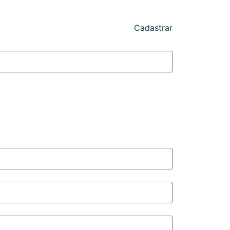
Cadastrar