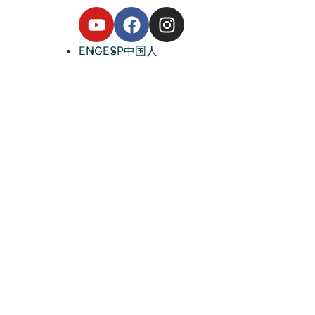
ENG
ESP
中国人