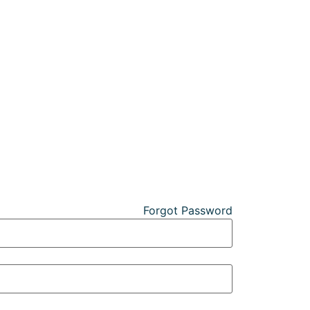
Forgot Password