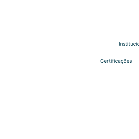
Instituci
Certificações