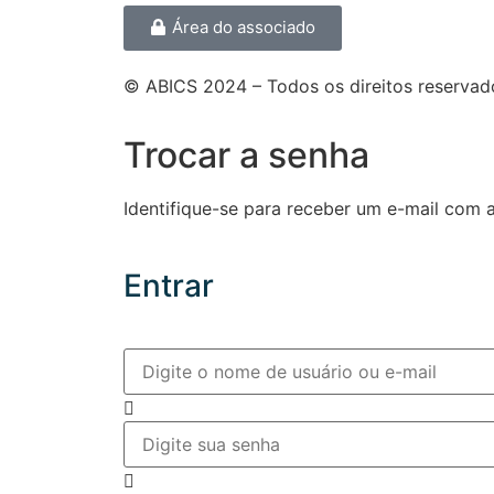
Área do associado
© ABICS 2024 – Todos os direitos reservad
Trocar a senha
Identifique-se para receber um e-mail com 
Entrar