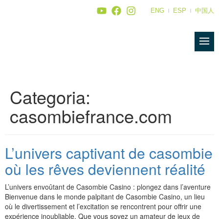
ENG
ESP
中国人
Categoria:
casombiefrance.com
L’univers captivant de casombie
où les rêves deviennent réalité
L’univers envoûtant de Casombie Casino : plongez dans l’aventure
Bienvenue dans le monde palpitant de Casombie Casino, un lieu
où le divertissement et l’excitation se rencontrent pour offrir une
expérience inoubliable. Que vous soyez un amateur de jeux de